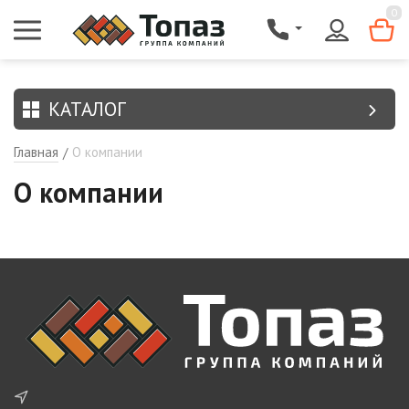
{$region.field[8]}
0
КАТАЛОГ
Главная
О компании
/
О компании