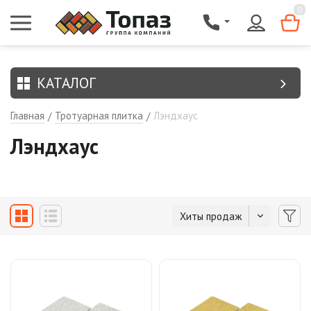
{$region.field[8]}
0
КАТАЛОГ
Главная
Тротуарная плитка
Лэндхаус
/
/
Лэндхаус
Хиты продаж