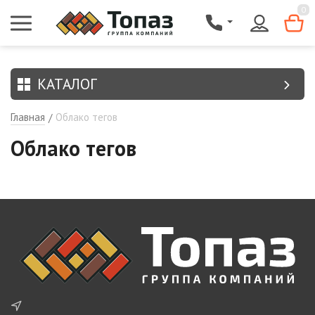
{$region.field[8]}
0
КАТАЛОГ
Главная
Облако тегов
/
Облако тегов