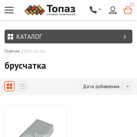
{$region.field[8]}
0
КАТАЛОГ
Главная
брусчатка
/
брусчатка
Дата добавления