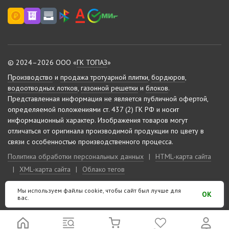
© 2024–2026 ООО «
ГК ТОПАЗ
»
Производство
и
продажа тротуарной плитки
,
бордюров
,
водоотводных лотков
,
газонной решетки
и
блоков
.
Представленная информация не является публичной офертой,
определяемой положениями ст. 437 (2) ГК РФ и носит
информационный характер.
Изображения товаров могут
отличаться от оригинала производимой продукции по цвету в
связи с особенностью производственного процесса.
Политика обработки персональных данных
|
HTML-карта сайта
|
XML-карта сайта
|
Облако тегов
Мы используем файлы cookie, чтобы сайт был лучше для
Сделано на «
10-м этаже
»
OK
вас.