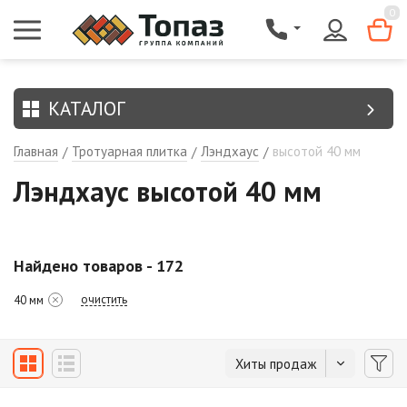
{$region.field[8]}
0
КАТАЛОГ
Главная
Тротуарная плитка
Лэндхаус
высотой 40 мм
/
/
/
Лэндхаус высотой 40 мм
Найдено товаров - 172
очистить
40 мм
Хиты продаж