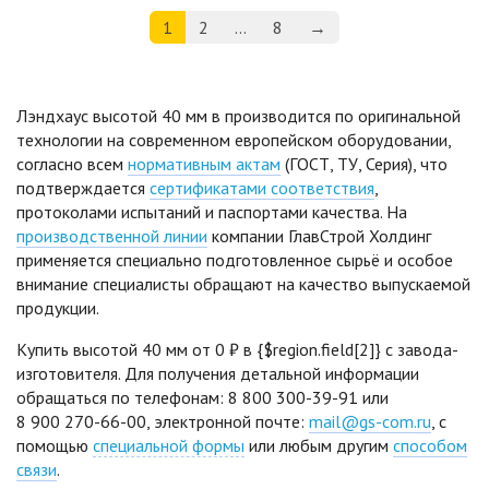
1
2
...
8
→
Лэндхаус высотой 40 мм в производится по оригинальной
технологии на современном европейском оборудовании,
согласно всем
нормативным актам
(ГОСТ, ТУ, Серия), что
подтверждается
сертификатами соответствия
,
протоколами испытаний и паспортами качества. На
производственной линии
компании ГлавСтрой Холдинг
применяется специально подготовленное сырьё и особое
внимание специалисты обращают на качество выпускаемой
продукции.
Купить высотой 40 мм от
0 ₽
в {$region.field[2]} с завода-
изготовителя. Для получения детальной информации
обращаться по телефонам:
8 800 300-39-91
или
8 900 270-66-00
, электронной почте:
mail@gs-com.ru
, c
помощью
специальной формы
или любым другим
способом
связи
.