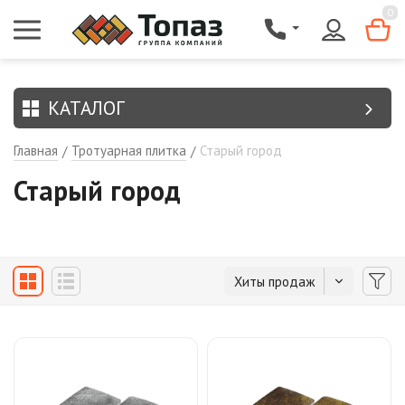
{$region.field[8]}
0
КАТАЛОГ
Главная
Тротуарная плитка
Старый город
/
/
Старый город
Хиты продаж