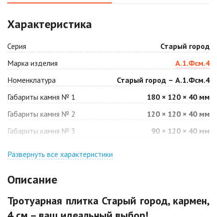
Аляска белая
Аляска черная
Характеристика
2
2
1 040 ₽
/м
1 040 ₽
/м
Серия
Старый город
Антрацит
Арабская ночь
Марка изделия
А.1.Фсм.4
2
2
1 040 ₽
/м
1 040 ₽
/м
Номенклатура
Старый город – А.1.Фсм.4
Габариты камня № 1
180 × 120 × 40 мм
Барселона
Белая
2
2
Габариты камня № 2
120 × 120 × 40 мм
1 040 ₽
/м
940 ₽
/м
Габариты камня № 3
90 × 120 × 40 мм
Джафар
Гончар
оранжевый
Развернуть все характеристики
2
1 040 ₽
/м
2
1 040 ₽
/м
Описание
Джафар черный
Желтая
Тротуарная плитка Старый город, кармен,
2
2
1 040 ₽
/м
940 ₽
/м
4 см – ваш идеальный выбор!