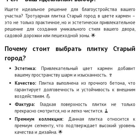
Ищете идеальное решение для благоустройства вашего
Каир
Кармен
2
2
участка? Тротуарная плитка Старый город в цвете кармен –
1 040 ₽
/м
1 040 ₽
/м
это не только практичное, но и эстетически привлекательное
решение для создания уникального стиля вашего двора,
садовой дорожки или пешеходной зоны. 🌟
Клинкер
Конго
2
2
1 040 ₽
/м
1 040 ₽
/м
Почему стоит выбрать плитку Старый
город?
Коричневая
Красная
Эстетика:
Привлекательный цвет кармен добавит
2
2
840 ₽
/м
840 ₽
/м
вашему пространству шарм и изысканность. 🍷
Качество:
Плитка выполнена из прочного бетона, что
гарантирует долговечность и устойчивость к внешним
Листопад
Меланж
воздействиям. 💪
2
2
1 040 ₽
/м
1 040 ₽
/м
Фактура:
Гладкая поверхность плитки не только
прекрасно смотрится, но и легко чистится. 🧹
Премиум коллекция:
Данная плитка относится к
Мокко
Неаполь
премиум сегменту, что подтверждает высокий уровень
2
2
1 040 ₽
/м
1 040 ₽
/м
качества и дизайна. 🌟