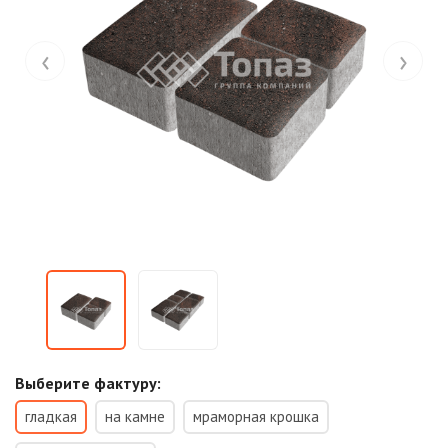
‹
›
Выберите фактуру:
гладкая
на камне
мраморная крошка