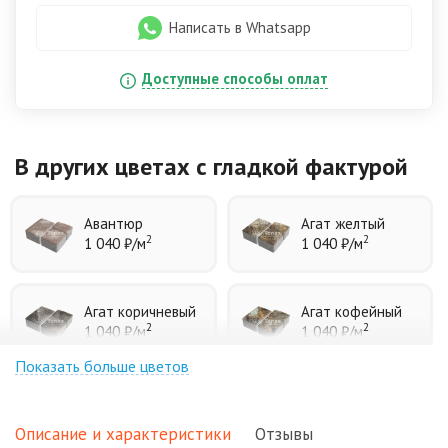
Написать в Whatsapp
Доступные способы оплат
В других цветах
с гладкой фактурой
Авантюр
Агат желтый
2
2
1 040 ₽
/м
1 040 ₽
/м
Агат коричневый
Агат кофейный
2
2
1 040 ₽
/м
1 040 ₽
/м
Показать больше цветов
Агат оранжевый
Аква
2
2
1 040 ₽
/м
1 040 ₽
/м
Описание и характеристики
Отзывы