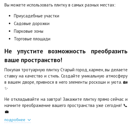
Стоун
Хаски
Вы можете использовать плитку в самых разных местах:
2
2
1 040 ₽
/м
1 040 ₽
/м
Приусадебные участки
Садовые дорожки
Черная
Черно-белая
Парковые зоны
2
2
840 ₽
/м
1 040 ₽
/м
Торговые площади
Не упустите возможность преобразить
Шафран
Янтарь
ваше пространство!
2
2
1 040 ₽
/м
1 040 ₽
/м
Покупая тротуарную плитку Старый город, кармен, вы делаете
ставку на качество и стиль. Создайте уникальную атмосферу
в вашем дворе, привнося в него элементы роскоши и уюта. 🏡
Яшма
2
✨
1 040 ₽
/м
Не откладывайте на завтра! Закажите плитку прямо сейчас и
начните преображение вашего пространства уже сегодня! 📞
💼
подробнее