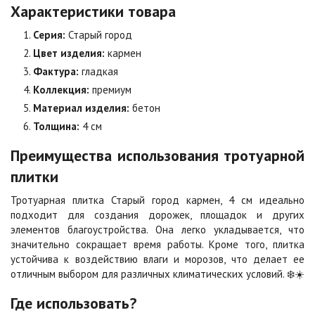
Характеристики товара
Оранжевая
Осень
2
2
940 ₽
/м
1 040 ₽
/м
Серия:
Старый город
Цвет изделия:
кармен
Фактура:
гладкая
Особая серия
Сансет
Коллекция:
премиум
2
2
1 040 ₽
/м
1 040 ₽
/м
Материал изделия:
бетон
Толщина:
4 см
Сахара
Серая
Преимущества использования тротуарной
2
2
1 040 ₽
/м
750 ₽
/м
плитки
Тротуарная плитка Старый город кармен, 4 см идеально
Серо-белая
Сомон
подходит для создания дорожек, площадок и других
2
2
1 040 ₽
/м
1 040 ₽
/м
элементов благоустройства. Она легко укладывается, что
значительно сокращает время работы. Кроме того, плитка
устойчива к воздействию влаги и морозов, что делает ее
Сорренто
Степь
отличным выбором для различных климатических условий. ❄️☀️
2
2
1 040 ₽
/м
1 040 ₽
/м
Где использовать?