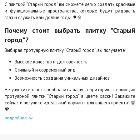
С плиткой "Старый город" вы сможете легко создать красивые
Стоун
Хаски
2
2
и функциональные пространства, которые будут радовать
1 040 ₽
/м
1 040 ₽
/м
глаз и служить вам долгие годы. 🌳🌼
Почему стоит выбрать плитку "Старый
Черная
Черно-белая
2
2
город"?
840 ₽
/м
1 040 ₽
/м
Выбирая тротуарную плитку "Старый город", вы получаете:
Шафран
Янтарь
Высокое качество и долговечность
2
2
1 040 ₽
/м
1 040 ₽
/м
Стильный и современный вид
Возможность создания уникальных дизайнов
Яшма
Не упустите шанс преобразить вашу территорию с помощью
2
1 040 ₽
/м
тротуарной плитки "Старый город" в цвете хаски! Закажите
сейчас и получите идеальный вариант для вашего проекта! 🛒
💖
подробнее