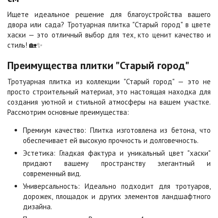
Ищете идеальное решение для благоустройства вашего
Каир
Кармен
2
2
двора или сада? Тротуарная плитка "Старый город" в цвете
1 040 ₽
/м
1 040 ₽
/м
хаски — это отличный выбор для тех, кто ценит качество и
стиль! 🏡✨
Клинкер
Конго
Преимущества плитки "Старый город"
2
2
1 040 ₽
/м
1 040 ₽
/м
Тротуарная плитка из коллекции "Старый город" — это не
просто строительный материал, это настоящая находка для
Коричневая
Красная
создания уютной и стильной атмосферы на вашем участке.
2
2
840 ₽
/м
840 ₽
/м
Рассмотрим основные преимущества:
Премиум качество: Плитка изготовлена из бетона, что
обеспечивает ей высокую прочность и долговечность.
Листопад
Меланж
2
2
Эстетика: Гладкая фактура и уникальный цвет "хаски"
1 040 ₽
/м
1 040 ₽
/м
придают вашему пространству элегантный и
современный вид.
Универсальность: Идеально подходит для тротуаров,
Мокко
Неаполь
2
2
дорожек, площадок и других элементов ландшафтного
1 040 ₽
/м
1 040 ₽
/м
дизайна.