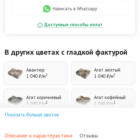
Написать в Whatsapp
Доступные способы оплат
В других цветах
с гладкой фактурой
Авантюр
Агат желтый
2
2
1 040 ₽
/м
1 040 ₽
/м
Агат коричневый
Агат кофейный
2
2
1 040 ₽
/м
1 040 ₽
/м
Показать больше цветов
Агат оранжевый
Аква
2
2
1 040 ₽
/м
1 040 ₽
/м
Описание и характеристики
Отзывы