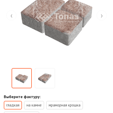
‹
›
Выберите фактуру:
гладкая
на камне
мраморная крошка