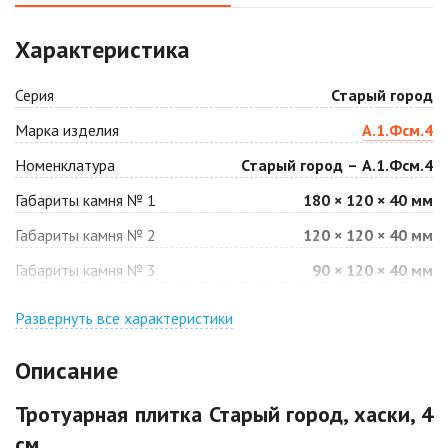
Аляска белая
Аляска черная
Характеристика
2
2
1 040 ₽
/м
1 040 ₽
/м
Серия
Старый город
Антрацит
Арабская ночь
Марка изделия
А.1.Фсм.4
2
2
1 040 ₽
/м
1 040 ₽
/м
Номенклатура
Старый город – А.1.Фсм.4
Габариты камня № 1
180 × 120 × 40 мм
Барселона
Белая
2
2
Габариты камня № 2
120 × 120 × 40 мм
1 040 ₽
/м
940 ₽
/м
Габариты камня № 3
90 × 120 × 40 мм
Джафар
Гончар
оранжевый
Развернуть все характеристики
2
1 040 ₽
/м
2
1 040 ₽
/м
Описание
Джафар черный
Желтая
Тротуарная плитка Старый город, хаски, 4
2
2
1 040 ₽
/м
940 ₽
/м
см