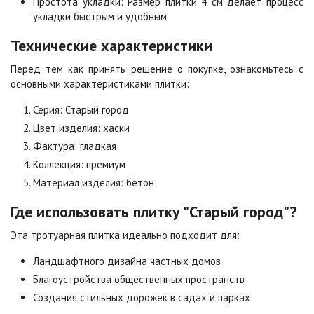
Простота укладки: Размер плитки 4 см делает процесс
укладки быстрым и удобным.
Оранжевая
Осень
2
2
940 ₽
/м
1 040 ₽
/м
Технические характеристики
Перед тем как принять решение о покупке, ознакомьтесь с
Особая серия
Сансет
основными характеристиками плитки:
2
2
1 040 ₽
/м
1 040 ₽
/м
Серия: Старый город
Цвет изделия: хаски
Сахара
Серая
Фактура: гладкая
2
2
1 040 ₽
/м
750 ₽
/м
Коллекция: премиум
Материал изделия: бетон
Серо-белая
Сомон
Где использовать плитку "Старый город"?
2
2
1 040 ₽
/м
1 040 ₽
/м
Эта тротуарная плитка идеально подходит для:
Ландшафтного дизайна частных домов
Сорренто
Степь
2
2
1 040 ₽
/м
1 040 ₽
/м
Благоустройства общественных пространств
Создания стильных дорожек в садах и парках