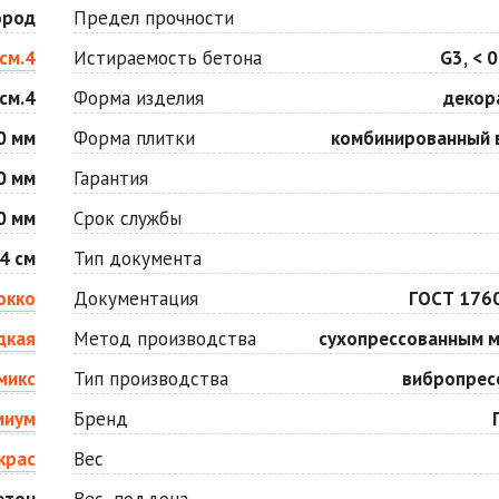
Оранжевая
Осень
ород
Предел прочности
2
2
940 ₽
/м
1 040 ₽
/м
см.4
Истираемость бетона
G3, < 0
см.4
Форма изделия
декор
Серо-белая
Сомон
2
2
1 040 ₽
/м
1 040 ₽
/м
0 мм
Форма плитки
комбинированный 
0 мм
Гарантия
Черная
Черно-белая
0 мм
Срок службы
2
2
840 ₽
/м
1 040 ₽
/м
4 см
Тип документа
окко
Документация
ГОСТ 176
дкая
Метод производства
сухопрессованным 
микс
Тип производства
вибропрес
миум
Бренд
крас
Вес
етон
Вес, поддона