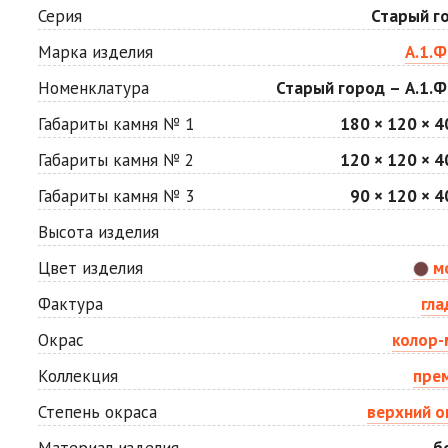
Мокко
Неаполь
Серия
Старый г
2
2
1 040 ₽
/м
1 040 ₽
/м
Марка изделия
А.1.Ф
Номенклатура
Старый город – А.1.Ф
Сахара
Серая
2
2
1 040 ₽
/м
750 ₽
/м
Габариты камня № 1
180 × 120 × 4
Габариты камня № 2
120 × 120 × 4
Стоун
Хаски
Габариты камня № 3
90 × 120 × 4
2
2
1 040 ₽
/м
1 040 ₽
/м
Высота изделия
Цвет изделия
м
Яшма
2
1 040 ₽
/м
Фактура
гла
Окрас
колор-
Коллекция
пре
Степень окраса
верхний о
Материал изделия
б