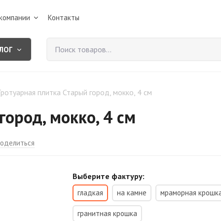
компании
Контакты
ЛОГ
Тротуарная плитка Старый город, мокко, 4 см
город, мокко, 4 см
оделиться
Выберите фактуру:
гладкая
на камне
мраморная крошк
гранитная крошка