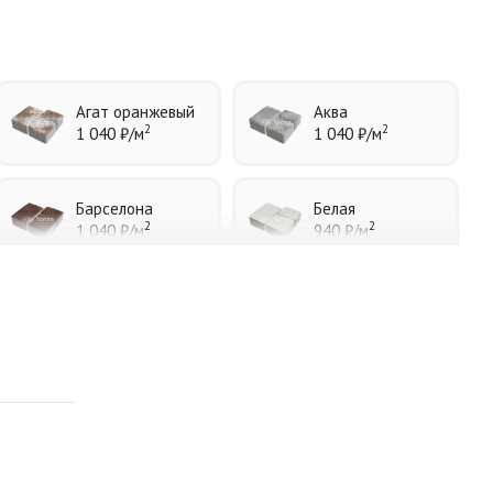
Агат оранжевый
Аква
2
2
1 040 ₽
/м
1 040 ₽
/м
Барселона
Белая
2
2
1 040 ₽
/м
940 ₽
/м
Каир
Кармен
2
2
1 040 ₽
/м
1 040 ₽
/м
Листопад
Меланж
2
2
1 040 ₽
/м
1 040 ₽
/м