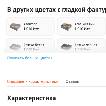
В других цветах
с гладкой факт
Авантюр
Агат желтый
2
2
1 040 ₽
/м
1 040 ₽
/м
Аляска белая
Аляска черная
2
2
1 040 ₽
/м
1 040 ₽
/м
Показать больше цветов
Джафар
Гончар
оранжевый
2
1 040 ₽
/м
2
1 040 ₽
/м
Описание и характеристики
Отзывы
Клинкер
Конго
2
2
1 040 ₽
/м
1 040 ₽
/м
Характеристика