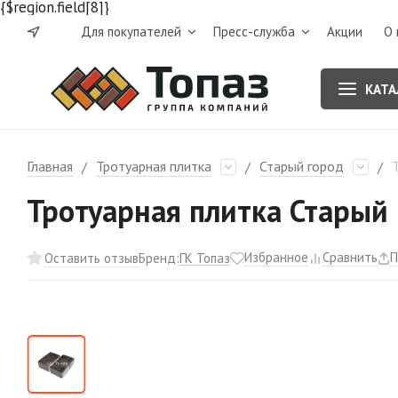
{$region.field[8]}
Для покупателей
Пресс-служба
Акции
О 
КАТА
Главная
Тротуарная плитка
Старый город
/
/
/
Тротуарная плитка Старый 
Избранное
Сравнить
П
ГК Топаз
Оставить отзыв
Бренд: