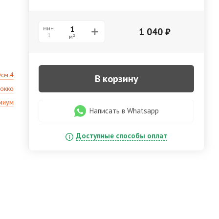
мин.
1 040
₽
1
м²
Фсм.4
В корзину
окко
миум
Написать в Whatsapp
Доступные способы оплат