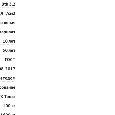
Особая серия
Сансет
Btb 3.2
2
2
1 040 ₽
/м
1 040 ₽
/м
,9 г/см2
ативная
Сорренто
Степь
2
2
1 040 ₽
/м
1 040 ₽
/м
вариант
10 лет
Шафран
Янтарь
50 лет
2
2
1 040 ₽
/м
1 040 ₽
/м
ГОСТ
08-2017
методом
сование
ГК Топаз
100 кг
1600 кг