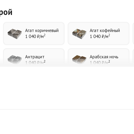
урой
Агат коричневый
Агат кофейный
2
2
1 040 ₽
/м
1 040 ₽
/м
Антрацит
Арабская ночь
2
2
1 040 ₽
/м
1 040 ₽
/м
Джафар черный
Желтая
2
2
1 040 ₽
/м
940 ₽
/м
Коричневая
Красная
2
2
840 ₽
/м
840 ₽
/м