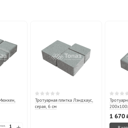
Мюнхен,
Тротуарная плитка Лэндхаус,
Тротуарн
серая, 6 см
200х100х
1 670
мин.
В ко