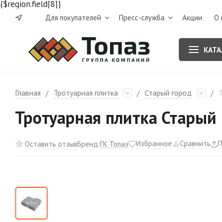
{$region.field[8]}
Для покупателей
Пресс-служба
Акции
О 
КАТА
Главная
Тротуарная плитка
Старый город
/
/
/
Тротуарная плитка Старый г
Избранное
Сравнить
П
ГК Топаз
Оставить отзыв
Бренд: