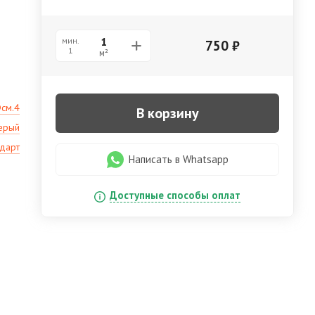
мин.
750
₽
1
м²
Фсм.4
В корзину
ерый
ндарт
Написать в Whatsapp
Доступные способы оплат