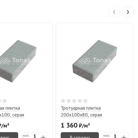
‹
›
ая плитка
Тротуарная плитка
100, серая
200х100х80, серая
1 360
₽
/
м²
₽
/
м²
мин.
мин.
рзину
В корзину