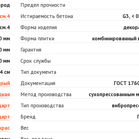
Оранжевая
Осень
ород
Предел прочности
2
2
940 ₽
/м
1 040 ₽
/м
см.4
Истираемость бетона
G3, < 0
см.4
Форма изделия
декор
Серо-белая
Сомон
2
2
1 040 ₽
/м
1 040 ₽
/м
0 мм
Форма плитки
комбинированный 
0 мм
Гарантия
Черная
Черно-белая
0 мм
Срок службы
2
2
840 ₽
/м
1 040 ₽
/м
4 см
Тип документа
ерый
Документация
ГОСТ 176
дкая
Метод производства
сухопрессованным 
дарт
Тип производства
вибропрес
дарт
Бренд
крас
Вес
етон
Вес, поддона