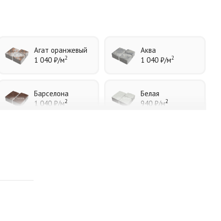
Агат оранжевый
Аква
2
2
1 040 ₽
/м
1 040 ₽
/м
Барселона
Белая
2
2
1 040 ₽
/м
940 ₽
/м
Каир
Кармен
2
2
1 040 ₽
/м
1 040 ₽
/м
Листопад
Меланж
2
2
1 040 ₽
/м
1 040 ₽
/м