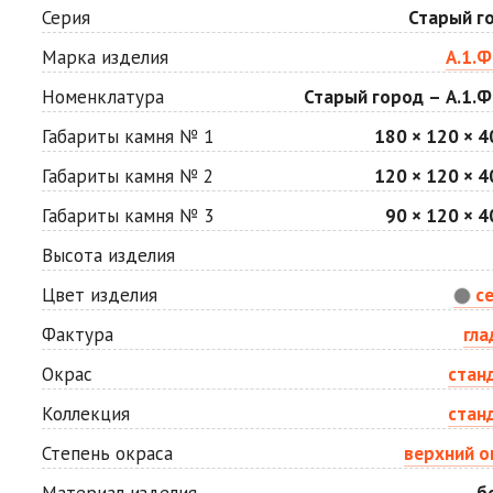
Мокко
Неаполь
Серия
Старый г
2
2
1 040 ₽
/м
1 040 ₽
/м
Марка изделия
А.1.Ф
Номенклатура
Старый город – А.1.Ф
Сахара
Серая
2
2
1 040 ₽
/м
750 ₽
/м
Габариты камня № 1
180 × 120 × 4
Габариты камня № 2
120 × 120 × 4
Стоун
Хаски
Габариты камня № 3
90 × 120 × 4
2
2
1 040 ₽
/м
1 040 ₽
/м
Высота изделия
Цвет изделия
с
Яшма
2
1 040 ₽
/м
Фактура
гла
Окрас
стан
Коллекция
стан
Степень окраса
верхний о
Материал изделия
б