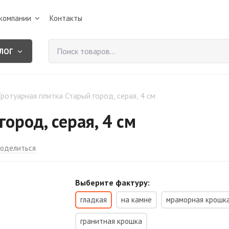
компании
Контакты
ЛОГ
Тротуарная плитка Старый город, серая, 4 см
ород, серая, 4 см
оделиться
Выберите фактуру:
гладкая
на камне
мраморная крошк
гранитная крошка