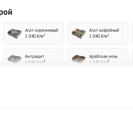
урой
Агат коричневый
Агат кофейный
2
2
1 040 ₽
/м
1 040 ₽
/м
Антрацит
Арабская ночь
2
2
1 040 ₽
/м
1 040 ₽
/м
Джафар черный
Желтая
2
2
1 040 ₽
/м
940 ₽
/м
Коричневая
Красная
2
2
840 ₽
/м
840 ₽
/м