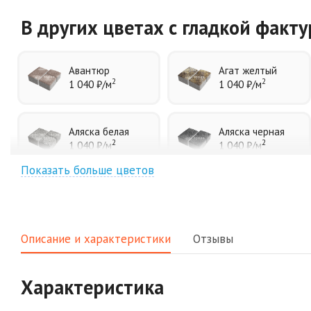
В других цветах
с гладкой факт
Авантюр
Агат желтый
2
2
1 040 ₽
/м
1 040 ₽
/м
Аляска белая
Аляска черная
2
2
1 040 ₽
/м
1 040 ₽
/м
Показать больше цветов
Джафар
Гончар
оранжевый
2
1 040 ₽
/м
2
1 040 ₽
/м
Описание и характеристики
Отзывы
Клинкер
Конго
2
2
1 040 ₽
/м
1 040 ₽
/м
Характеристика