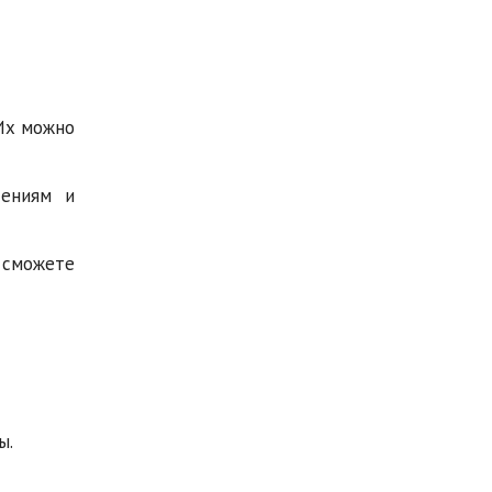
Их можно
дениям и
 сможете
ы.