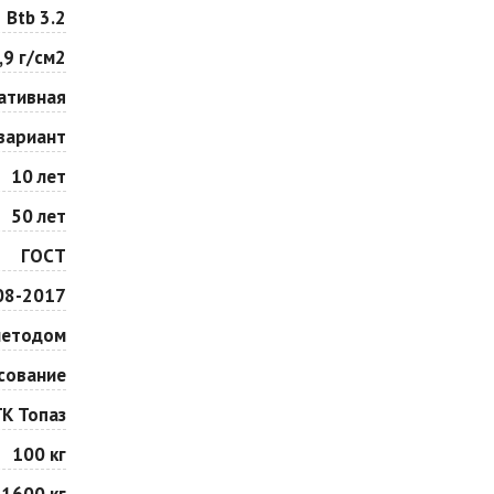
Особая серия
Сансет
Btb 3.2
2
2
1 040 ₽
/м
1 040 ₽
/м
,9 г/см2
ативная
Сорренто
Степь
2
2
1 040 ₽
/м
1 040 ₽
/м
вариант
10 лет
Шафран
Янтарь
50 лет
2
2
1 040 ₽
/м
1 040 ₽
/м
ГОСТ
08-2017
методом
сование
ГК Топаз
100 кг
1600 кг