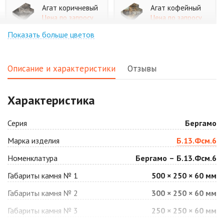
Агат коричневый
Агат кофейный
Цена по запросу
Цена по запросу
Показать больше цветов
Агат оранжевый
Аква
Цена по запросу
Цена по запросу
Описание и характеристики
Отзывы
Аляска белая
Аляска черная
Характеристика
Цена по запросу
Цена по запросу
Серия
Бергамо
Антрацит
Арабская ночь
Марка изделия
Б.13.Фсм.6
Цена по запросу
Цена по запросу
Номенклатура
Бергамо – Б.13.Фсм.6
Габариты камня № 1
500 × 250 × 60 мм
Барселона
Белая
Габариты камня № 2
300 × 250 × 60 мм
Цена по запросу
Цена по запросу
Габариты камня № 3
250 × 250 × 60 мм