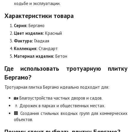
ходьбе и эксплуатации.
Цена по запросу
Цена по запросу
Характеристики товара
Серия:
Бергамо
Мокко
Неаполь
Цена по запросу
Цена по запросу
Цвет изделия:
Красный
Фактура:
Гладкая
Коллекция:
Стандарт
Оранжевая
Осень
Материал изделия:
Бетон
Цена по запросу
Цена по запросу
Где использовать тротуарную плитку
Бергамо?
Особая серия
Сансет
Цена по запросу
Цена по запросу
Тротуарная плитка Бергамо идеально подходит для:
🏡 Благоустройства частных дворов и садов.
Сахара
Серая
🚶 Дорожек в парках и общественных местах.
Цена по запросу
Цена по запросу
🏢 Создания стильных входных групп для коммерческих
объектов.
Серо-белая
Сомон
Почему стоит выбрать плитку Бергамо?