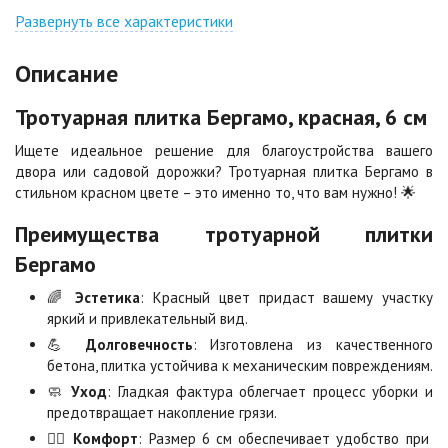
Джафар
Гончар
оранжевый
Развернуть все характеристики
Цена по запросу
Цена по запросу
Описание
Джафар черный
Желтая
Тротуарная плитка Бергамо, красная, 6 см
Цена по запросу
Цена по запросу
Ищете идеальное решение для благоустройства вашего
двора или садовой дорожки? Тротуарная плитка Бергамо в
Каир
Кармен
стильном красном цвете – это именно то, что вам нужно! 🌟
Цена по запросу
Цена по запросу
Преимущества тротуарной плитки
Бергамо
Клинкер
Конго
Цена по запросу
Цена по запросу
🌈
Эстетика
: Красный цвет придаст вашему участку
яркий и привлекательный вид.
💪
Долговечность
: Изготовлена из качественного
Коричневая
Красная
бетона, плитка устойчива к механическим повреждениям.
Цена по запросу
Цена по запросу
🧼
Уход
: Гладкая фактура облегчает процесс уборки и
предотвращает накопление грязи.
🚶‍♂️
Комфорт
: Размер 6 см обеспечивает удобство при
Листопад
Меланж