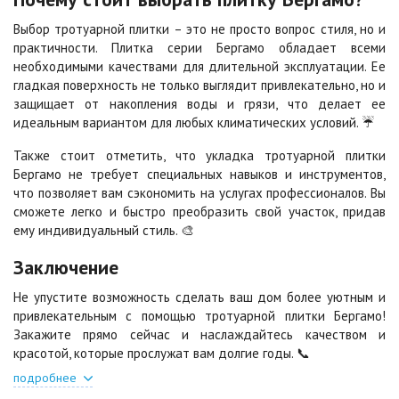
Цена по запросу
Цена по запросу
Выбор тротуарной плитки – это не просто вопрос стиля, но и
практичности. Плитка серии Бергамо обладает всеми
необходимыми качествами для длительной эксплуатации. Ее
Сорренто
Степь
гладкая поверхность не только выглядит привлекательно, но и
Цена по запросу
Цена по запросу
защищает от накопления воды и грязи, что делает ее
идеальным вариантом для любых климатических условий. ☔️
Стоун
Хаски
Также стоит отметить, что укладка тротуарной плитки
Цена по запросу
Цена по запросу
Бергамо не требует специальных навыков и инструментов,
что позволяет вам сэкономить на услугах профессионалов. Вы
сможете легко и быстро преобразить свой участок, придав
Черная
Черно-белая
ему индивидуальный стиль. 🎨
Цена по запросу
Цена по запросу
Заключение
Не упустите возможность сделать ваш дом более уютным и
Шафран
Янтарь
привлекательным с помощью тротуарной плитки Бергамо!
Цена по запросу
Цена по запросу
Закажите прямо сейчас и наслаждайтесь качеством и
красотой, которые прослужат вам долгие годы. 📞
подробнее
Яшма