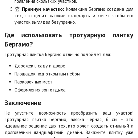
появления скользких участков.
Цена по запросу
Цена по запросу
🏆
Премиум качество:
Коллекция Бергамо создана для
тех, кто ценит высокие стандарты и хочет, чтобы его
участок выглядел безупречно.
Сорренто
Степь
Цена по запросу
Цена по запросу
Где использовать тротуарную плитку
Бергамо?
Стоун
Хаски
Тротуарная плитка Бергамо отлично подойдет для:
Цена по запросу
Цена по запросу
Дорожек в саду и дворе
Площадок под открытым небом
Черная
Черно-белая
Парковочных мест
Цена по запросу
Цена по запросу
Оформления зон отдыха
Заключение
Шафран
Янтарь
Цена по запросу
Цена по запросу
Не упустите возможность преобразить ваш участок!
Тротуарная плитка Бергамо, аляска черная, 6 см – это
идеальное решение для тех, кто хочет создать стильный и
долговечный ландшафтный дизайн. Закажите плитку уже
Яшма