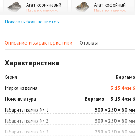
Агат коричневый
Агат кофейный
Цена по запросу
Цена по запросу
Показать больше цветов
Агат оранжевый
Аква
Цена по запросу
Цена по запросу
Описание и характеристики
Отзывы
Аляска белая
Аляска черная
Характеристика
Цена по запросу
Цена по запросу
Серия
Бергамо
Антрацит
Арабская ночь
Марка изделия
Б.13.Фсм.6
Цена по запросу
Цена по запросу
Номенклатура
Бергамо – Б.13.Фсм.6
Габариты камня № 1
500 × 250 × 60 мм
Барселона
Белая
Габариты камня № 2
300 × 250 × 60 мм
Цена по запросу
Цена по запросу
Габариты камня № 3
250 × 250 × 60 мм