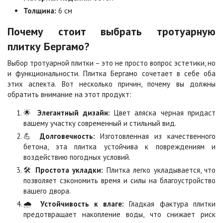
Цена по запросу
Цена по запросу
Толщина:
6 см
Почему стоит выбрать тротуарную
Мокко
Неаполь
плитку Бергамо?
Цена по запросу
Цена по запросу
Выбор тротуарной плитки – это не просто вопрос эстетики, но
и функциональности. Плитка Бергамо сочетает в себе оба
этих аспекта. Вот несколько причин, почему вы должны
Оранжевая
Осень
обратить внимание на этот продукт:
Цена по запросу
Цена по запросу
🌟
Элегантный дизайн:
Цвет аляска черная придаст
вашему участку современный и стильный вид.
Особая серия
Сансет
💪
Долговечность:
Изготовленная из качественного
Цена по запросу
Цена по запросу
бетона, эта плитка устойчива к повреждениям и
воздействию погодных условий.
🛠️
Простота укладки:
Плитка легко укладывается, что
Сахара
Серая
позволяет сэкономить время и силы на благоустройство
Цена по запросу
Цена по запросу
вашего двора.
🌧️
Устойчивость к влаге:
Гладкая фактура плитки
предотвращает накопление воды, что снижает риск
Серо-белая
Сомон