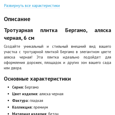
Джафар
Гончар
оранжевый
Развернуть все характеристики
Цена по запросу
Цена по запросу
Описание
Джафар черный
Желтая
Тротуарная плитка Бергамо, аляска
Цена по запросу
Цена по запросу
черная, 6 см
Создайте уникальный и стильный внешний вид вашего
Каир
Кармен
участка с тротуарной плиткой Бергамо в элегантном цвете
Цена по запросу
Цена по запросу
аляска черная! Эта плитка идеально подойдет для
оформления дорожек, площадок и других зон вашего сада
или двора.
Клинкер
Конго
Цена по запросу
Цена по запросу
Основные характеристики
Серия:
Бергамо
Коричневая
Красная
Цвет изделия:
аляска черная
Цена по запросу
Цена по запросу
Фактура:
гладкая
Коллекция:
премиум
Материал изделия:
бетон
Листопад
Меланж