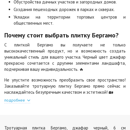
Обустройства дачных участков и загородных домов.
Цена по запросу
Цена по запросу
Создания пешеходных дорожек в парках и скверах.
Укладки на территории торговых центров и
общественных мест.
Сорренто
Степь
Цена по запросу
Цена по запросу
Почему стоит выбрать плитку Бергамо?
С плиткой Бергамо вы получаете не только
Стоун
Хаски
высококачественный продукт, но и возможность создать
Цена по запросу
Цена по запросу
уникальный стиль для вашего участка. Черный цвет джафар
прекрасно сочетается с другими элементами ландшафта,
подчеркивая вашу индивидуальность. 🔥
Черная
Черно-белая
Не упустите возможность преобразить свое пространство!
Цена по запросу
Цена по запросу
Заказывайте тротуарную плитку Бергамо прямо сейчас и
наслаждайтесь безупречным качеством и эстетикой! 🏡
Шафран
Янтарь
подробнее
Цена по запросу
Цена по запросу
Яшма
Тротуарная плитка Бергамо, джафар черный, 6 см