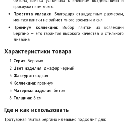
бетона, плитка устойчива к внешним воздействиям и
Цена по запросу
Цена по запросу
прослужит вам долго.
Простота укладки:
Благодаря стандартным размерам,
монтаж плитки не займет много времени и сил.
Мокко
Неаполь
Премиум коллекция:
Выбор плитки из коллекции
Цена по запросу
Цена по запросу
Бергамо — это гарантия высокого качества и стильного
дизайна.
Характеристики товара
Оранжевая
Осень
Цена по запросу
Цена по запросу
Серия:
Бергамо
Цвет изделия:
джафар черный
Особая серия
Сансет
Фактура:
гладкая
Цена по запросу
Цена по запросу
Коллекция:
премиум
Материал изделия:
бетон
Толщина:
6 см
Сахара
Серая
Цена по запросу
Цена по запросу
Где и как использовать
Тротуарная плитка Бергамо идеально подходит для:
Серо-белая
Сомон