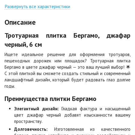
Джафар
Гончар
оранжевый
Развернуть все характеристики
Цена по запросу
Цена по запросу
Описание
Джафар черный
Желтая
Тротуарная плитка Бергамо, джафар
Цена по запросу
Цена по запросу
черный, 6 см
Ищете идеальное решение для оформления тротуаров,
Каир
Кармен
пешеходных дорожек или площадок? Тротуарная плитка
Цена по запросу
Цена по запросу
Бергамо в цвете джафар черный — это ваш лучший выбор! 🌟
С этой плиткой вы сможете создать стильный и современный
ландшафтный дизайн, который будет радовать глаз долгие
Клинкер
Конго
годы.
Цена по запросу
Цена по запросу
Преимущества плитки Бергамо
Коричневая
Красная
Элегантный дизайн:
Гладкая фактура и насыщенный
Цена по запросу
Цена по запросу
цвет джафар черный добавят изысканности вашему
пространству.
Долговечность:
Изготовленная из качественного
Листопад
Меланж