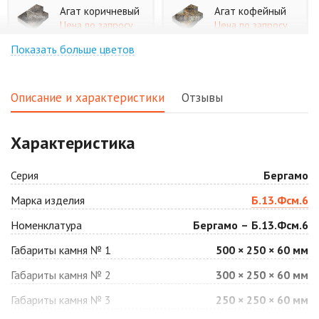
Агат коричневый
Агат кофейный
Цена по запросу
Цена по запросу
Показать больше цветов
Агат оранжевый
Аква
Цена по запросу
Цена по запросу
Описание и характеристики
Отзывы
Аляска белая
Аляска черная
Характеристика
Цена по запросу
Цена по запросу
Серия
Бергамо
Антрацит
Арабская ночь
Марка изделия
Б.13.Фсм.6
Цена по запросу
Цена по запросу
Номенклатура
Бергамо – Б.13.Фсм.6
Габариты камня № 1
500 × 250 × 60 мм
Барселона
Белая
Габариты камня № 2
300 × 250 × 60 мм
Цена по запросу
Цена по запросу
Габариты камня № 3
250 × 250 × 60 мм