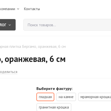
компании
Контакты
ЛОГ
рная плитка Бергамо, оранжевая, 6 см
, оранжевая, 6 см
оделиться
Выберите фактуру:
гладкая
на камне
мраморная крошк
гранитная крошка