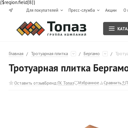
{$region.field[8]}
Для покупателей
Пресс-служба
Акции
О 
КАТА
Главная
Тротуарная плитка
Бергамо
Тротуа
/
/
/
Тротуарная плитка Бергамо
Избранное
Сравнить
П
ГК Топаз
Оставить отзыв
Бренд: