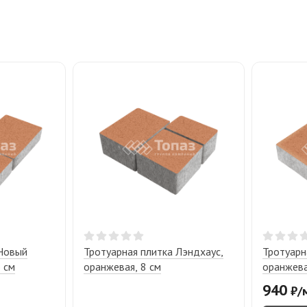
 Новый
Тротуарная плитка Лэндхаус,
Тротуарн
 см
оранжевая, 8 см
оранжева
940
₽
/