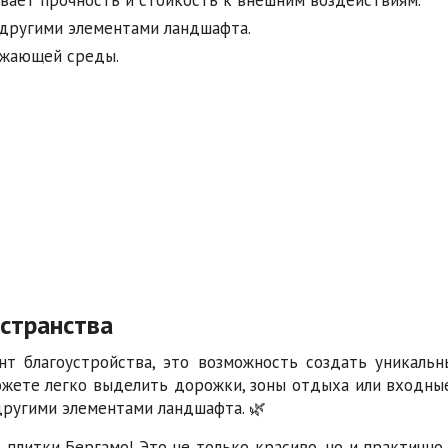
 другими элементами ландшафта.
ужающей среды.
странства
нт благоустройства, это возможность создать уникальн
ожете легко выделить дорожки, зоны отдыха или входные
другими элементами ландшафта. 🌿
плитки Бергамо! Это не только красиво, но и практично