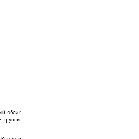
ый облик
 группы.
. Выбирая