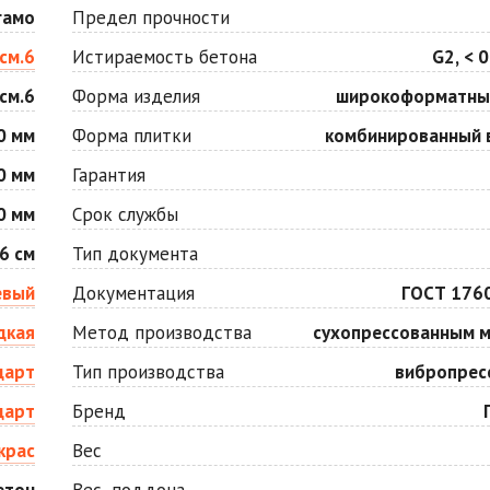
Оранжевая
Осень
гамо
Предел прочности
Цена по запросу
Цена по запросу
см.6
Истираемость бетона
G2, < 0
см.6
Форма изделия
широкоформатны
Серо-белая
Сомон
Цена по запросу
Цена по запросу
0 мм
Форма плитки
комбинированный 
0 мм
Гарантия
Черная
Черно-белая
0 мм
Срок службы
Цена по запросу
Цена по запросу
6 см
Тип документа
евый
Документация
ГОСТ 176
дкая
Метод производства
сухопрессованным 
дарт
Тип производства
вибропрес
дарт
Бренд
крас
Вес
етон
Вес, поддона