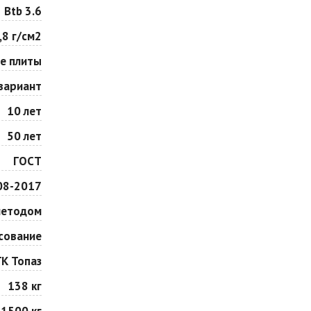
Особая серия
Сансет
Btb 3.6
Цена по запросу
Цена по запросу
,8 г/см2
е плиты
Сорренто
Степь
Цена по запросу
Цена по запросу
вариант
10 лет
Шафран
Янтарь
50 лет
Цена по запросу
Цена по запросу
ГОСТ
08-2017
методом
сование
ГК Топаз
138 кг
1500 кг