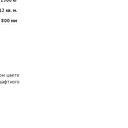
12 кв. м.
 800 мм
ом цвете
шафтного