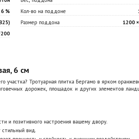
 6 %
Кол-во на поддоне
В25)
Размер поддона
1200 ×
F200
ая, 6 см
го участка? Тротуарная плитка Бергамо в ярком оранжев
лговечных дорожек, площадок и других элементов ланд
сти и позитивного настроения вашему двору.
т стильный вид.
вает прочность и стойкость к внешним воздействиям.