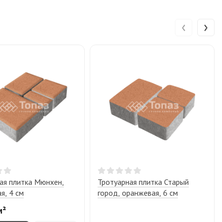
‹
›
ая плитка Мюнхен,
Тротуарная плитка Старый
я, 4 см
город, оранжевая, 6 см
м²