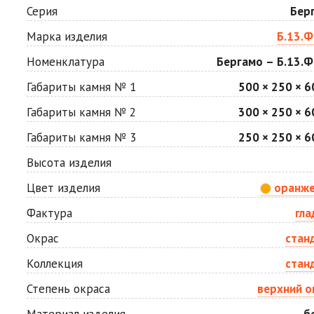
Мокко
Неаполь
Серия
Бер
Цена по запросу
Цена по запросу
Марка изделия
Б.13.Ф
Номенклатура
Бергамо – Б.13.Ф
Сахара
Серая
Цена по запросу
Цена по запросу
Габариты камня № 1
500 × 250 × 6
Габариты камня № 2
300 × 250 × 6
Стоун
Хаски
Габариты камня № 3
250 × 250 × 6
Цена по запросу
Цена по запросу
Высота изделия
Цвет изделия
оранж
Яшма
Цена по запросу
Фактура
гла
Окрас
стан
Коллекция
стан
Степень окраса
верхний о
Материал изделия
б