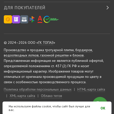
ДЛЯ ПОКУПАТЕЛЕЙ
© 2024–2026 ООО «
ГК ТОПАЗ
»
Производство
и
продажа тротуарной плитки
,
бордюров
,
водоотводных лотков
,
газонной решетки
и
блоков
.
Представленная информация не является публичной офертой,
определяемой положениями ст. 437 (2) ГК РФ и носит
информационный характер.
Изображения товаров могут
отличаться от оригинала производимой продукции по цвету в
связи с особенностью производственного процесса.
Политика обработки персональных данных
|
HTML-карта сайта
|
XML-карта сайта
|
Облако тегов
Мы используем файлы cookie, чтобы сайт был лучше для
Сделано на «
10-м этаже
»
OK
вас.