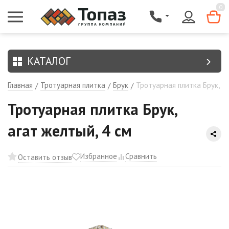
{$region.field[8]}
0
КАТАЛОГ
Главная
Тротуарная плитка
Брук
Тротуарная плитка Брук, аг
/
/
/
Тротуарная плитка Брук,
агат желтый, 4 см
Избранное
Сравнить
Оставить отзыв