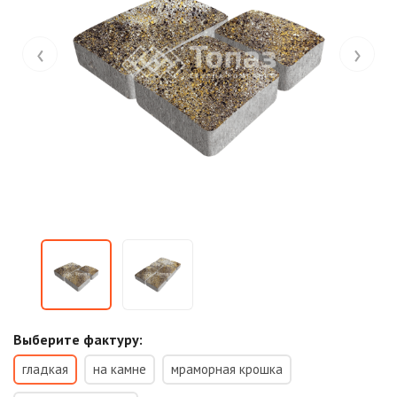
‹
›
Выберите фактуру:
гладкая
на камне
мраморная крошка