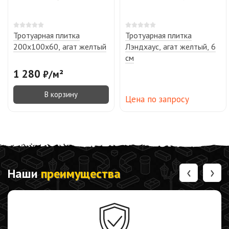
Тротуарная плитка
Тротуарная плитка
200х100х60, агат желтый
Лэндхаус, агат желтый, 6
см
1 280
₽
/
м²
В корзину
Цена по запросу
‹
›
Наши
преимущества