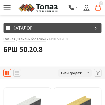
{$region.field[8]}
0
КАТАЛОГ
Главная
Камень бортовой
БРШ 50.20.8
/
/
БРШ 50.20.8
Хиты продаж