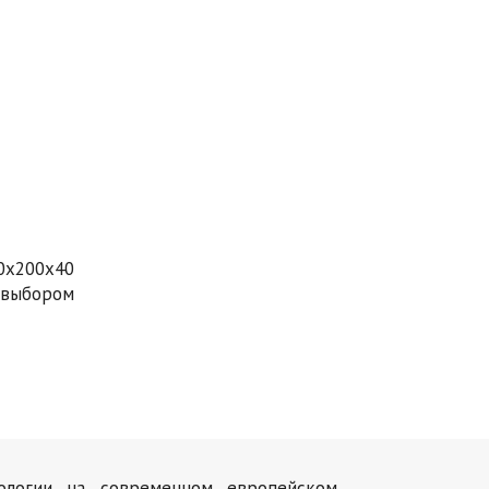
0х200х40
м выбором
нологии на современном европейском