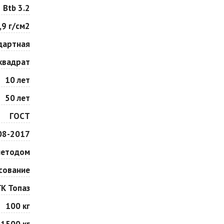
Особая серия
Сансет
Btb 3.2
Цена по запросу
Цена по запросу
,9 г/см2
дартная
Сорренто
Степь
Цена по запросу
Цена по запросу
квадрат
10 лет
Шафран
Янтарь
50 лет
Цена по запросу
Цена по запросу
ГОСТ
08-2017
методом
сование
ГК Топаз
100 кг
1500 кг