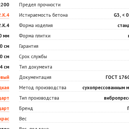
Оранжевая
Осень
х200
Предел прочности
Цена по запросу
Цена по запросу
2.К.4
Истираемость бетона
G3, < 0
.К.4
Форма изделия
стан
Серо-белая
Сомон
Цена по запросу
Цена по запросу
0 мм
Форма плитки
0 см
Гарантия
Черная
Черно-белая
0 см
Срок службы
Цена по запросу
Цена по запросу
4 см
Тип документа
евый
Документация
ГОСТ 176
дкая
Метод производства
сухопрессованным 
дарт
Тип производства
вибропрес
дарт
Бренд
крас
Вес
етон
Вес, поддона