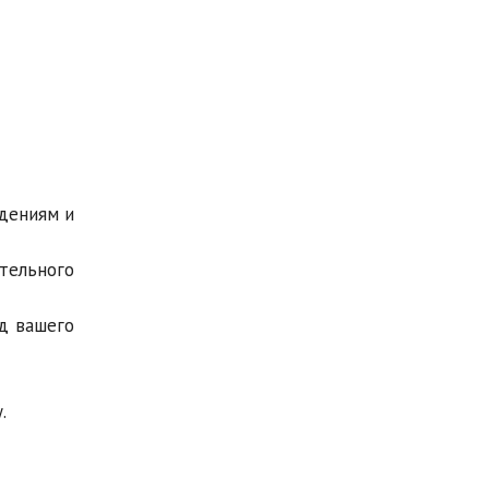
дениям и
тельного
д вашего
.