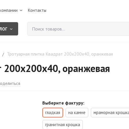
компании
Контакты
ЛОГ
Тротуарная плитка Квадрат 200х200х40, оранжевая
/
т 200х200х40, оранжевая
оделиться
Выберите фактуру:
гладкая
на камне
мраморная крошк
гранитная крошка