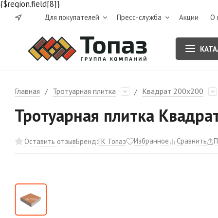
{$region.field[8]}
Для покупателей
Пресс-служба
Акции
О 
КАТА
Главная
Тротуарная плитка
Квадрат 200х200
/
/
Тротуарная плитка Квадра
Избранное
Сравнить
П
ГК Топаз
Оставить отзыв
Бренд: