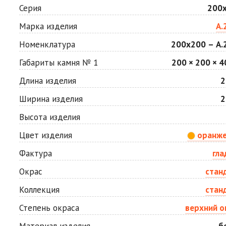
Мокко
Неаполь
Серия
200
Цена по запросу
Цена по запросу
Марка изделия
А.
Номенклатура
200х200 – А.2
Сахара
Серая
Цена по запросу
Цена по запросу
Габариты камня № 1
200 × 200 × 4
Длина изделия
2
Стоун
Хаски
Ширина изделия
2
Цена по запросу
Цена по запросу
Высота изделия
Цвет изделия
оранж
Яшма
Цена по запросу
Фактура
гла
Окрас
стан
Коллекция
стан
Степень окраса
верхний о
Материал изделия
б