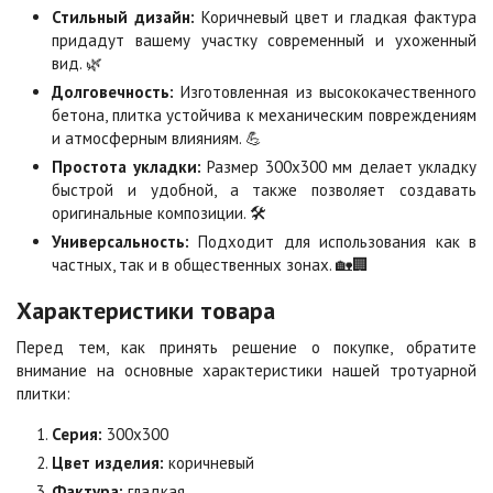
Коричневая
Красная
Стильный дизайн:
Коричневый цвет и гладкая фактура
Цена по запросу
Цена по запросу
придадут вашему участку современный и ухоженный
вид. 🌿
Долговечность:
Изготовленная из высококачественного
Листопад
Меланж
бетона, плитка устойчива к механическим повреждениям
Цена по запросу
Цена по запросу
и атмосферным влияниям. 💪
Простота укладки:
Размер 300х300 мм делает укладку
быстрой и удобной, а также позволяет создавать
Мокко
Неаполь
оригинальные композиции. 🛠️
Цена по запросу
Цена по запросу
Универсальность:
Подходит для использования как в
частных, так и в общественных зонах. 🏡🏢
Характеристики товара
Оранжевая
Осень
Цена по запросу
Цена по запросу
Перед тем, как принять решение о покупке, обратите
внимание на основные характеристики нашей тротуарной
плитки:
Особая серия
Сансет
Цена по запросу
Цена по запросу
Серия:
300х300
Цвет изделия:
коричневый
Фактура:
гладкая