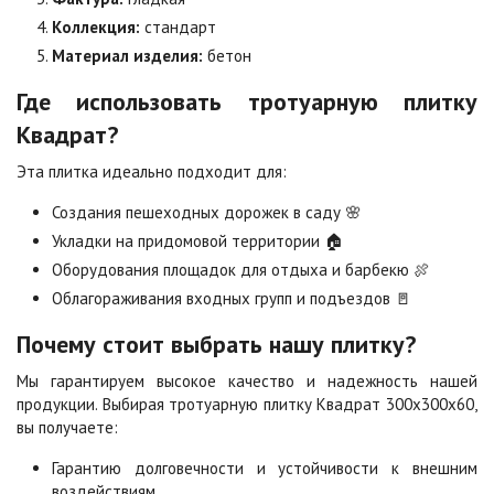
Сахара
Серая
Коллекция:
стандарт
Цена по запросу
Цена по запросу
Материал изделия:
бетон
Где использовать тротуарную плитку
Серо-белая
Сомон
Цена по запросу
Цена по запросу
Квадрат?
Эта плитка идеально подходит для:
Сорренто
Степь
Создания пешеходных дорожек в саду 🌸
Цена по запросу
Цена по запросу
Укладки на придомовой территории 🏠
Оборудования площадок для отдыха и барбекю 🍖
Облагораживания входных групп и подъездов 🚪
Стоун
Хаски
Цена по запросу
Цена по запросу
Почему стоит выбрать нашу плитку?
Мы гарантируем высокое качество и надежность нашей
Черная
Черно-белая
продукции. Выбирая тротуарную плитку Квадрат 300х300х60,
Цена по запросу
Цена по запросу
вы получаете:
Гарантию долговечности и устойчивости к внешним
воздействиям.
Шафран
Янтарь