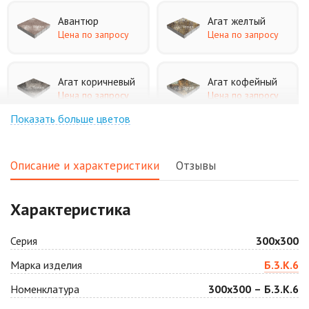
Авантюр
Агат желтый
Цена по запросу
Цена по запросу
Агат коричневый
Агат кофейный
Цена по запросу
Цена по запросу
Показать больше цветов
Агат оранжевый
Аква
Цена по запросу
Цена по запросу
Описание и характеристики
Отзывы
Аляска белая
Аляска черная
Характеристика
Цена по запросу
Цена по запросу
Серия
300х300
Антрацит
Арабская ночь
Марка изделия
Б.3.К.6
Цена по запросу
Цена по запросу
Номенклатура
300х300 – Б.3.К.6