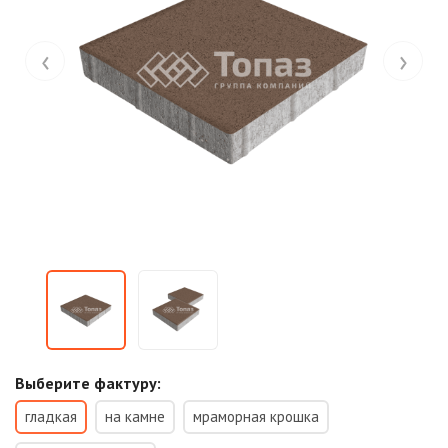
‹
›
Выберите фактуру:
гладкая
на камне
мраморная крошка