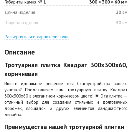
Габариты камня № 1
300 × 300 × 60 мм
Барселона
Белая
Длина изделия
30 см
Цена по запросу
Цена по запросу
Ширина изделия
30 см
Джафар
Гончар
оранжевый
Развернуть все характеристики
Цена по запросу
Цена по запросу
Описание
Джафар черный
Желтая
Тротуарная плитка Квадрат 300х300х60,
Цена по запросу
Цена по запросу
коричневая
Ищете идеальное решение для благоустройства вашего
Каир
Кармен
участка? Представляем вам тротуарную плитку Квадрат
Цена по запросу
Цена по запросу
300х300х60 в элегантном коричневом цвете! 🌟 Эта плитка —
отличный выбор для создания стильных и долговечных
дорожек, площадок и других элементов ландшафтного
Клинкер
Конго
дизайна.
Цена по запросу
Цена по запросу
Преимущества нашей тротуарной плитки