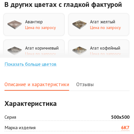
В других цветах
с гладкой фактурой
Авантюр
Агат желтый
Цена по запросу
Цена по запросу
Агат коричневый
Агат кофейный
Цена по запросу
Цена по запросу
Показать больше цветов
Агат оранжевый
Аква
Цена по запросу
Цена по запросу
Описание и характеристики
Отзывы
Аляска белая
Аляска черная
Характеристика
Цена по запросу
Цена по запросу
Серия
500х500
Антрацит
Арабская ночь
Марка изделия
6К7
Цена по запросу
Цена по запросу