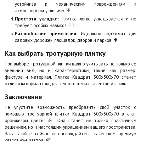
устойчива к механическим повреждениям и
атмосферным условиям. ☔
Сахара
Серая
Простота укладки:
Плитка легко укладывается и не
Цена по запросу
Цена по запросу
требует особых навыков. 👷‍♂️
Разнообразие применения:
Идеально подходит для
садовых дорожек, площадок, дворов и парков. 🌳
Серо-белая
Сомон
Цена по запросу
Цена по запросу
Как выбрать тротуарную плитку
При выборе тротуарной плитки важно учитывать не только её
внешний вид, но и характеристики, такие как размер,
Сорренто
Степь
фактура и материал. Плитка Квадрат 500х500х70 станет
Цена по запросу
Цена по запросу
отличным вариантом для тех, кто ценит качество и стиль.
Заключение
Стоун
Хаски
Цена по запросу
Цена по запросу
Не упустите возможность преобразить свой участок с
помощью тротуарной плитки Квадрат 500х500х70 в агат
оранжевом цвете! 🎉 Она станет не только практичным
Черная
Черно-белая
решением, но и настоящим украшением вашего пространства.
Цена по запросу
Цена по запросу
Заказывайте сейчас и наслаждайтесь качеством премиум
класса уже завтра! 📦