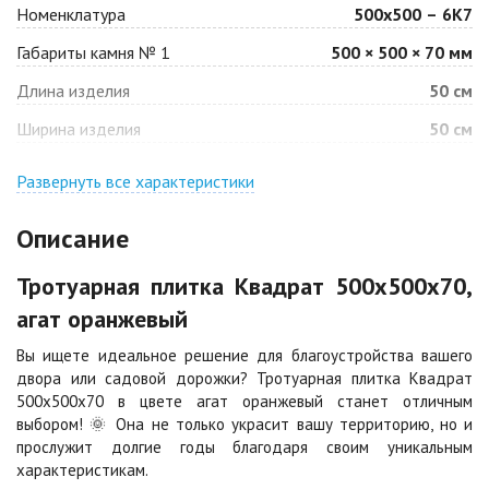
Номенклатура
500х500 – 6К7
Габариты камня № 1
500 × 500 × 70 мм
Барселона
Белая
Длина изделия
50 см
Цена по запросу
Цена по запросу
Ширина изделия
50 см
Джафар
Гончар
оранжевый
Развернуть все характеристики
Цена по запросу
Цена по запросу
Описание
Джафар черный
Желтая
Тротуарная плитка Квадрат 500х500х70,
Цена по запросу
Цена по запросу
агат оранжевый
Вы ищете идеальное решение для благоустройства вашего
Каир
Кармен
двора или садовой дорожки? Тротуарная плитка Квадрат
Цена по запросу
Цена по запросу
500х500х70 в цвете агат оранжевый станет отличным
выбором! 🌞 Она не только украсит вашу территорию, но и
прослужит долгие годы благодаря своим уникальным
Клинкер
Конго
характеристикам.
Цена по запросу
Цена по запросу