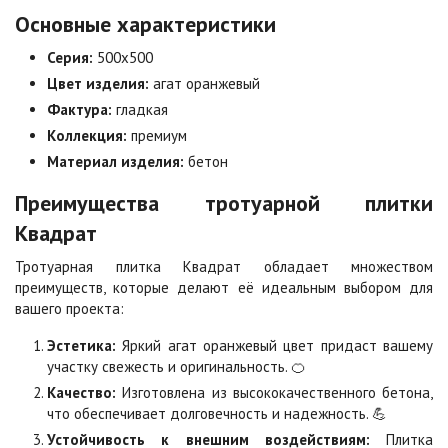
Основные характеристики
Коричневая
Красная
Серия:
500х500
Цена по запросу
Цена по запросу
Цвет изделия:
агат оранжевый
Фактура:
гладкая
Коллекция:
премиум
Листопад
Меланж
Материал изделия:
бетон
Цена по запросу
Цена по запросу
Преимущества тротуарной плитки
Квадрат
Мокко
Неаполь
Цена по запросу
Цена по запросу
Тротуарная плитка Квадрат обладает множеством
преимуществ, которые делают её идеальным выбором для
вашего проекта:
Оранжевая
Осень
Цена по запросу
Цена по запросу
Эстетика:
Яркий агат оранжевый цвет придаст вашему
участку свежесть и оригинальность. 🍊
Качество:
Изготовлена из высококачественного бетона,
Особая серия
Сансет
что обеспечивает долговечность и надежность. 💪
Цена по запросу
Цена по запросу
Устойчивость к внешним воздействиям:
Плитка