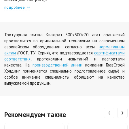
подробнее
Шафран
Янтарь
Цена по запросу
Цена по запросу
Тротуарная плитка Квадрат 500х500х70, агат оранжевый
Яшма
производится по оригинальной технологии на современном
Цена по запросу
европейском оборудовании, согласно всем
нормативным
актам
(ГОСТ, ТУ, Серия), что подтверждается
сертификатами
соответствия
, протоколами испытаний и паспортами
качества. На
производственной линии
компании ГлавСтрой
Холдинг применяется специально подготовленное сырьё и
особое внимание специалисты обращают на качество
выпускаемой продукции.
‹
›
Рекомендуем также