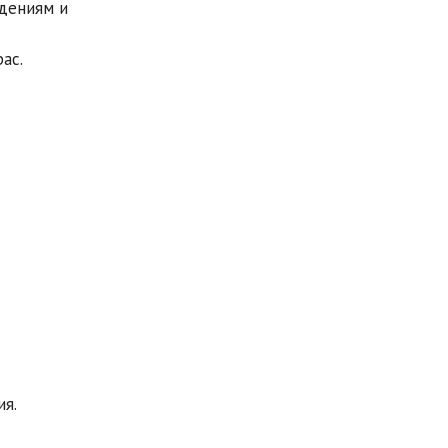
ждениям и
ас.
ия.