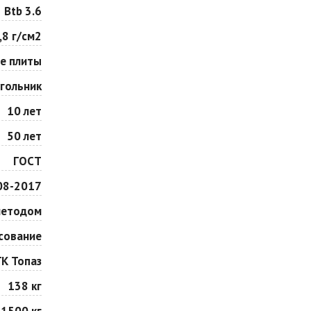
Особая серия
Сансет
Btb 3.6
Цена по запросу
Цена по запросу
,8 г/см2
е плиты
Сорренто
Степь
Цена по запросу
Цена по запросу
гольник
10 лет
Шафран
Янтарь
50 лет
Цена по запросу
Цена по запросу
ГОСТ
08-2017
методом
сование
ГК Топаз
138 кг
1500 кг