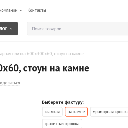
компании
Контакты
ЛОГ
арная плитка 600х300х60, стоун на камне
х60, стоун на камне
оделиться
Выберите фактуру:
гладкая
на камне
мраморная крошк
гранитная крошка