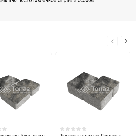
‹
›
ая плитка Брук, стоун
Тротуарная плитка Лэндхаус,