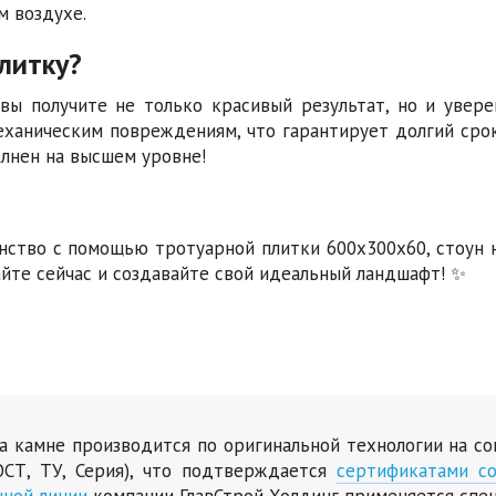
м воздухе.
литку?
 вы получите не только красивый результат, но и увере
механическим повреждениям, что гарантирует долгий сро
лнен на высшем уровне!
нство с помощью тротуарной плитки 600х300х60, стоун н
вайте сейчас и создавайте свой идеальный ландшафт! ✨
на камне производится по оригинальной технологии на 
СТ, ТУ, Серия), что подтверждается
сертификатами со
нной линии
компании ГлавСтрой Холдинг применяется спе