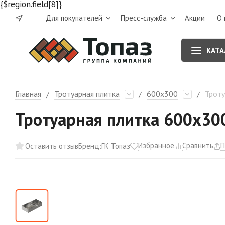
{$region.field[8]}
Для покупателей
Пресс-служба
Акции
О 
КАТА
Главная
Тротуарная плитка
600х300
Троту
/
/
/
Тротуарная плитка 600х300
Избранное
Сравнить
П
ГК Топаз
Оставить отзыв
Бренд: