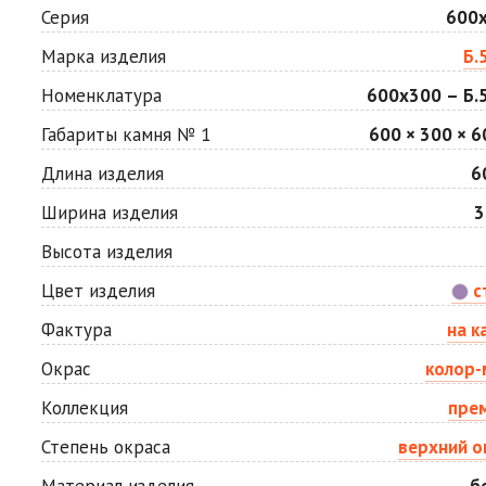
Мокко
Неаполь
Серия
600
Цена по запросу
Цена по запросу
Марка изделия
Б.
Номенклатура
600х300 – Б.5
Сахара
Серая
Цена по запросу
Цена по запросу
Габариты камня № 1
600 × 300 × 6
Длина изделия
6
Стоун
Хаски
Ширина изделия
3
Цена по запросу
Цена по запросу
Высота изделия
Цвет изделия
с
Яшма
Цена по запросу
Фактура
на к
Окрас
колор-
Коллекция
пре
Степень окраса
верхний о
Материал изделия
б