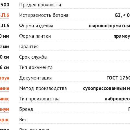
Оранжевая
Осень
х300
Предел прочности
Цена по запросу
Цена по запросу
5.П.6
Истираемость бетона
G2, < 0
.П.6
Форма изделия
широкоформатны
Серо-белая
Сомон
Цена по запросу
Цена по запросу
0 мм
Форма плитки
прямоу
0 мм
Гарантия
Черная
Черно-белая
0 см
Срок службы
Цена по запросу
Цена по запросу
6 см
Тип документа
тоун
Документация
ГОСТ 176
амне
Метод производства
сухопрессованным 
микс
Тип производства
вибропрес
миум
Бренд
крас
Вес
етон
Вес, поддона