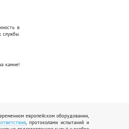
нность в
к службы.
а камне!
современном европейском оборудовании,
ответствия
, протоколами испытаний и
циально подготовленное сырьё и особое