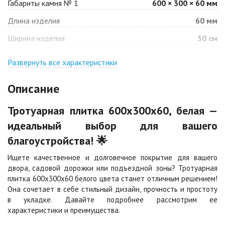
Габариты камня № 1
600 × 300 × 60 мм
Барселона
Белая
Длина изделия
60 мм
Цена по запросу
Цена по запросу
Ширина изделия
30 см
Джафар
Гончар
оранжевый
Развернуть все характеристики
Цена по запросу
Цена по запросу
Описание
Джафар черный
Желтая
Тротуарная плитка 600х300х60, белая —
Цена по запросу
Цена по запросу
идеальный выбор для вашего
благоустройства! 🌟
Каир
Кармен
Цена по запросу
Цена по запросу
Ищете качественное и долговечное покрытие для вашего
двора, садовой дорожки или подъездной зоны? Тротуарная
плитка 600х300х60 белого цвета станет отличным решением!
Клинкер
Конго
Она сочетает в себе стильный дизайн, прочность и простоту
Цена по запросу
Цена по запросу
в укладке. Давайте подробнее рассмотрим ее
характеристики и преимущества.