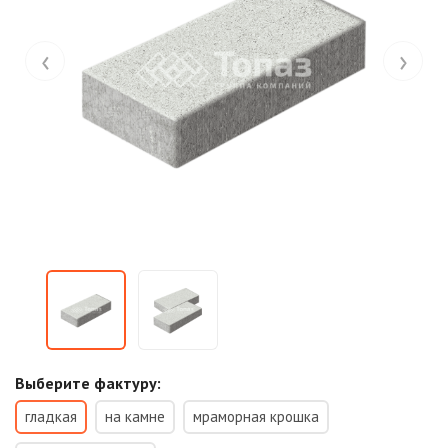
‹
›
Выберите фактуру:
гладкая
на камне
мраморная крошка