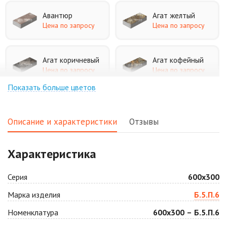
Авантюр
Агат желтый
Цена по запросу
Цена по запросу
Агат коричневый
Агат кофейный
Цена по запросу
Цена по запросу
Показать больше цветов
Агат оранжевый
Аква
Цена по запросу
Цена по запросу
Описание и характеристики
Отзывы
Аляска белая
Аляска черная
Характеристика
Цена по запросу
Цена по запросу
Серия
600х300
Антрацит
Арабская ночь
Марка изделия
Б.5.П.6
Цена по запросу
Цена по запросу
Номенклатура
600х300 – Б.5.П.6