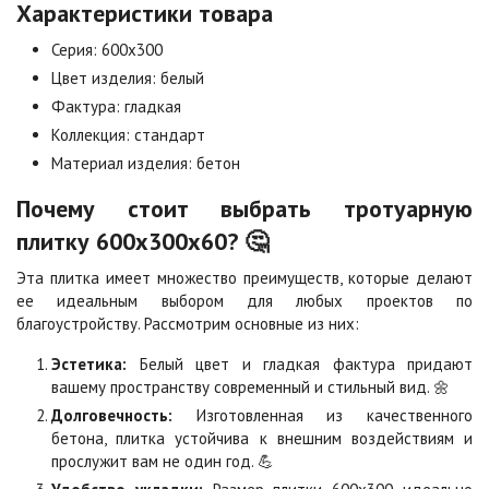
Характеристики товара
Коричневая
Красная
Цена по запросу
Цена по запросу
Серия: 600х300
Цвет изделия: белый
Фактура: гладкая
Листопад
Меланж
Цена по запросу
Цена по запросу
Коллекция: стандарт
Материал изделия: бетон
Почему стоит выбрать тротуарную
Мокко
Неаполь
Цена по запросу
Цена по запросу
плитку 600х300х60? 🤔
Эта плитка имеет множество преимуществ, которые делают
ее идеальным выбором для любых проектов по
Оранжевая
Осень
благоустройству. Рассмотрим основные из них:
Цена по запросу
Цена по запросу
Эстетика:
Белый цвет и гладкая фактура придают
вашему пространству современный и стильный вид. 🌼
Особая серия
Сансет
Долговечность:
Изготовленная из качественного
Цена по запросу
Цена по запросу
бетона, плитка устойчива к внешним воздействиям и
прослужит вам не один год. 💪