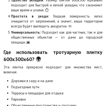
Удобство укладки:
Размер плитки 600х300 идеально
Сахара
Серая
подходит для быстрой и легкой укладки, что сэкономит
Цена по запросу
Цена по запросу
ваше время и усилия. ⏱️
Простота в уходе:
Гладкая поверхность легко
очищается от загрязнений, а значит, ваша территория
Серо-белая
Сомон
всегда будет выглядеть аккуратно. 🧼
Цена по запросу
Цена по запросу
Универсальность:
Подходит как для частных, так и для
общественных объектов — от дачи до городской
площади. 🌆
Сорренто
Степь
Цена по запросу
Цена по запросу
Где использовать тротуарную плитку
600х300х60? 🌍
Стоун
Хаски
Эта плитка прекрасно подходит для множества мест,
Цена по запросу
Цена по запросу
включая:
Дорожки в саду и на даче
Черная
Черно-белая
Подъездные пути
Цена по запросу
Цена по запросу
Террасы и площадки для отдыха
Парковки
Общественные пространства и тротуары
Шафран
Янтарь