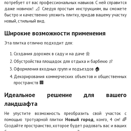
потребует от вас профессиональных навыков. С ней справится
Стоун
Хаски
даже новичок! 📐 Следуя простым инструкциям, вы сможете
2
2
1 040 ₽
/м
1 040 ₽
/м
быстро и качественно уложить плитку, придав вашему участку
новый, стильный вид.
Черная
Черно-белая
Широкие возможности применения
2
2
840 ₽
/м
1 040 ₽
/м
Эта плитка отлично подходит для:
Создания дорожек в саду и на даче 🌼
Шафран
Янтарь
Обустройства площадок для отдыха и барбекю 🍖
2
2
1 040 ₽
/м
1 040 ₽
/м
Оформления входных групп и подъездов 🏠
Декорирования коммерческих объектов и общественных
Яшма
пространств 🏢
2
1 040 ₽
/м
Идеальное решение для вашего
ландшафта
Не упустите возможность преобразить свой участок с
помощью тротуарной плитки
Новый город
, конго, 4 см! 🌈
Создайте пространство, которое будет радовать вас и ваших