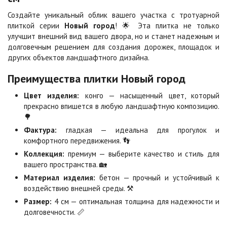
Создайте уникальный облик вашего участка с тротуарной
Каир
Кармен
2
2
плиткой серии
Новый город
! 🌟 Эта плитка не только
1 040 ₽
/м
1 040 ₽
/м
улучшит внешний вид вашего двора, но и станет надежным и
долговечным решением для создания дорожек, площадок и
других объектов ландшафтного дизайна.
Клинкер
Конго
2
2
1 040 ₽
/м
1 040 ₽
/м
Преимущества плитки Новый город
Цвет изделия:
конго — насыщенный цвет, который
Коричневая
Красная
прекрасно впишется в любую ландшафтную композицию.
2
2
840 ₽
/м
840 ₽
/м
🌳
Фактура:
гладкая — идеальна для прогулок и
комфортного передвижения. 👣
Листопад
Меланж
Коллекция:
премиум — выберите качество и стиль для
2
2
1 040 ₽
/м
1 040 ₽
/м
вашего пространства. 🏡
Материал изделия:
бетон — прочный и устойчивый к
воздействию внешней среды. ⚒️
Мокко
Неаполь
Размер:
4 см — оптимальная толщина для надежности и
2
2
1 040 ₽
/м
1 040 ₽
/м
долговечности. 📏