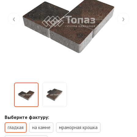
‹
›
Выберите фактуру:
гладкая
на камне
мраморная крошка