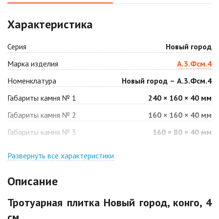
Аляска белая
Аляска черная
Характеристика
2
2
1 040 ₽
/м
1 040 ₽
/м
Серия
Новый город
Антрацит
Арабская ночь
Марка изделия
А.3.Фсм.4
2
2
1 040 ₽
/м
1 040 ₽
/м
Номенклатура
Новый город – А.3.Фсм.4
Габариты камня № 1
240 × 160 × 40 мм
Барселона
Белая
2
2
Габариты камня № 2
160 × 160 × 40 мм
1 040 ₽
/м
940 ₽
/м
Габариты камня № 3
160 × 80 × 40 мм
Джафар
Гончар
оранжевый
Развернуть все характеристики
2
1 040 ₽
/м
2
1 040 ₽
/м
Описание
Джафар черный
Желтая
Тротуарная плитка Новый город, конго, 4
2
2
1 040 ₽
/м
940 ₽
/м
см