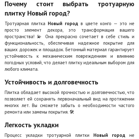
Почему стоит выбрать тротуарную
Оранжевая
Осень
плитку Новый город?
2
2
940 ₽
/м
1 040 ₽
/м
Тротуарная плитка
Новый город
в цвете конго — это не
просто элемент декора, это трансформация вашего
Особая серия
Сансет
пространства! 💫 Она прекрасно сочетает в себе стиль и
2
2
1 040 ₽
/м
1 040 ₽
/м
функциональность, обеспечивая надежное покрытие для
ваших дорожек и площадок. Бетонный материал гарантирует
устойчивость к механическим повреждениям и влиянию
Сахара
Серая
погодных условий, что делает плитку идеальным выбором для
2
2
1 040 ₽
/м
750 ₽
/м
любого климата.
Устойчивость и долговечность
Серо-белая
Сомон
Плитка обладает высокой прочностью и долговечностью, что
2
2
1 040 ₽
/м
1 040 ₽
/м
позволяет ей сохранять первоначальный вид на протяжении
многих лет. Вы сможете забыть о необходимости частого
ремонта или замены покрытия. 🛠️
Сорренто
Степь
2
2
1 040 ₽
/м
1 040 ₽
/м
Легкость укладки
Процесс укладки тротуарной плитки
Новый город
не