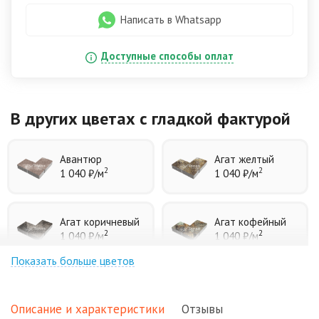
Написать в Whatsapp
Доступные способы оплат
В других цветах
с гладкой фактурой
Авантюр
Агат желтый
2
2
1 040 ₽
/м
1 040 ₽
/м
Агат коричневый
Агат кофейный
2
2
1 040 ₽
/м
1 040 ₽
/м
Показать больше цветов
Агат оранжевый
Аква
2
2
1 040 ₽
/м
1 040 ₽
/м
Описание и характеристики
Отзывы