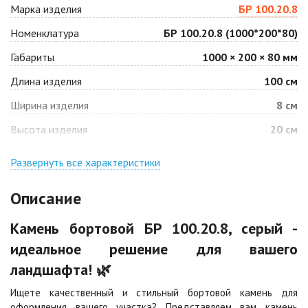
Марка изделия
БР 100.20.8
Арабская ночь
Барселона
Номенклатура
БР 100.20.8 (1000*200*80)
460 ₽
/шт
460 ₽
/шт
651 ₽
/шт
651 ₽
/шт
Габариты
1000 × 200 × 80 мм
Длина изделия
100 см
Белый
Гончар
430 ₽
/шт
460 ₽
/шт
Ширина изделия
8 см
541 ₽
/шт
651 ₽
/шт
Высота изделия
20 см
Джафар
Джафар черный
оранжевый
Развернуть все характеристики
460 ₽
/шт
460 ₽
/шт
651 ₽
/шт
651 ₽
/шт
Описание
Желтый
Каир
Камень бортовой БР 100.20.8, серый -
430 ₽
/шт
460 ₽
/шт
541 ₽
/шт
651 ₽
/шт
идеальное решение для вашего
ландшафта! 🌿
Кармен
Клинкер
460 ₽
/шт
460 ₽
/шт
Ищете качественный и стильный бортовой камень для
651 ₽
/шт
651 ₽
/шт
оформления вашего участка? Представляем вам камень