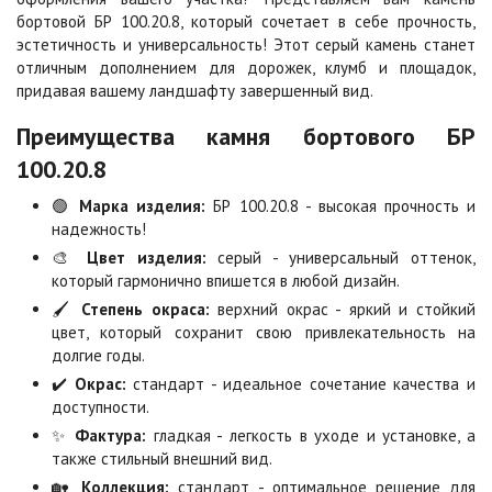
бортовой БР 100.20.8, который сочетает в себе прочность,
Конго
Коричневый
эстетичность и универсальность! Этот серый камень станет
460 ₽
/шт
400 ₽
/шт
отличным дополнением для дорожек, клумб и площадок,
651 ₽
/шт
416 ₽
/шт
придавая вашему ландшафту завершенный вид.
Преимущества камня бортового БР
Красный
Листопад
400 ₽
/шт
460 ₽
/шт
100.20.8
416 ₽
/шт
651 ₽
/шт
🟢
Марка изделия:
БР 100.20.8 - высокая прочность и
надежность!
Меланж
Мокко
460 ₽
/шт
460 ₽
/шт
🎨
Цвет изделия:
серый - универсальный оттенок,
651 ₽
/шт
651 ₽
/шт
который гармонично впишется в любой дизайн.
🖌️
Степень окраса:
верхний окрас - яркий и стойкий
Неаполь
Оранжевый
цвет, который сохранит свою привлекательность на
460 ₽
/шт
430 ₽
/шт
долгие годы.
651 ₽
/шт
481 ₽
/шт
✔️
Окрас:
стандарт - идеальное сочетание качества и
доступности.
Осень
Особая серия
✨
Фактура:
гладкая - легкость в уходе и установке, а
460 ₽
/шт
460 ₽
/шт
также стильный внешний вид.
651 ₽
/шт
651 ₽
/шт
🏡
Коллекция:
стандарт - оптимальное решение для