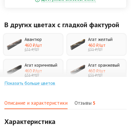
В других цветах
с гладкой фактурой
Авантюр
Агат желтый
460 ₽
/шт
460 ₽
/шт
651 ₽
/шт
651 ₽
/шт
Агат коричневый
Агат оранжевый
460 ₽
/шт
460 ₽
/шт
651 ₽
/шт
651 ₽
/шт
Показать больше цветов
Аква
Аляска белая
460 ₽
/шт
460 ₽
/шт
651 ₽
/шт
651 ₽
/шт
Описание и характеристики
Отзывы
5
Аляска черная
Антрацит
Характеристика
460 ₽
/шт
460 ₽
/шт
651 ₽
/шт
651 ₽
/шт