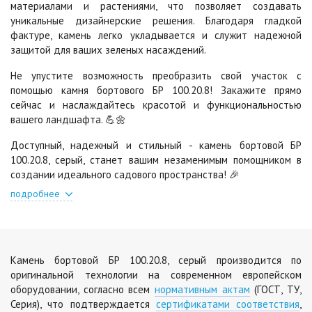
материалами и растениями, что позволяет создавать
Черный
Шафран
уникальные дизайнерские решения. Благодаря гладкой
400 ₽
/шт
460 ₽
/шт
фактуре, камень легко укладывается и служит надежной
481 ₽
/шт
651 ₽
/шт
защитой для ваших зеленых насаждений.
Янтарь
Яшма
Не упустите возможность преобразить свой участок с
460 ₽
/шт
460 ₽
/шт
помощью камня бортового БР 100.20.8! Закажите прямо
651 ₽
/шт
651 ₽
/шт
сейчас и наслаждайтесь красотой и функциональностью
вашего ландшафта. 💪🌼
Доступный, надежный и стильный - камень бортовой БР
100.20.8, серый, станет вашим незаменимым помощником в
создании идеального садового пространства! 🎉
подробнее
Камень бортовой БР 100.20.8, серый производится по
оригинальной технологии на современном европейском
оборудовании, согласно всем
нормативным актам
(ГОСТ, ТУ,
Серия), что подтверждается
сертификатами соответствия
,