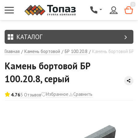
{$region.field[8]}
0
КАТАЛОГ
Главная
Камень бортовой
БР 100.20.8
Камень бортовой БР 10
/
/
/
Камень бортовой БР
100.20.8, серый
Избранное
Сравнить
4.76
5 Отзывов