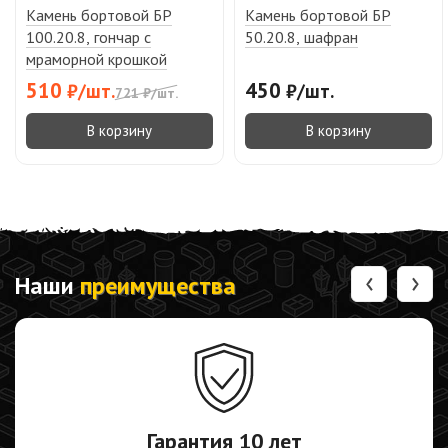
Камень бортовой БР
Камень бортовой БР
100.20.8, гончар с
50.20.8, шафран
мраморной крошкой
510
450
₽
/
шт.
₽
/
шт.
721
₽
/
шт.
В корзину
В корзину
‹
›
Наши
преимущества
Гарантия
10 лет