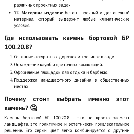
различных проектных задач.
Сансет
Сахара
🏗️
Материал изделия:
бетон - прочный и долговечный
460 ₽
/шт
460 ₽
/шт
материал, который выдержит любые климатические
651 ₽
/шт
651 ₽
/шт
условия.
Серо-белый
Серый
Где использовать камень бортовой БР
460 ₽
/шт
300 ₽
/шт
100.20.8?
651 ₽
/шт
341 ₽
/шт
Создание аккуратных дорожек и тропинок в саду.
Сомон
Сорренто
Ограждение клумб и цветочных композиций.
460 ₽
/шт
460 ₽
/шт
651 ₽
/шт
651 ₽
/шт
Оформление площадок для отдыха и барбекю.
Поддержка ландшафтного дизайна в общественных
местах.
Степь
Стоун
460 ₽
/шт
460 ₽
/шт
Почему стоит выбрать именно этот
651 ₽
/шт
651 ₽
/шт
камень? 🤔
Хаски
Черно-белый
Камень бортовой БР 100.20.8 - это не просто элемент
460 ₽
/шт
460 ₽
/шт
ландшафта, это практичное и эстетически привлекательное
651 ₽
/шт
651 ₽
/шт
решение. Его серый цвет легко комбинируется с другими