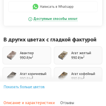
Написать в Whatsapp
Доступные способы оплат
В других цветах
с гладкой фактурой
Авантюр
Агат желтый
2
2
990 ₽
/м
990 ₽
/м
Агат коричневый
Агат кофейный
2
2
990 ₽
/м
990 ₽
/м
Показать больше цветов
Агат оранжевый
Аква
2
2
990 ₽
/м
990 ₽
/м
Описание и характеристики
Отзывы