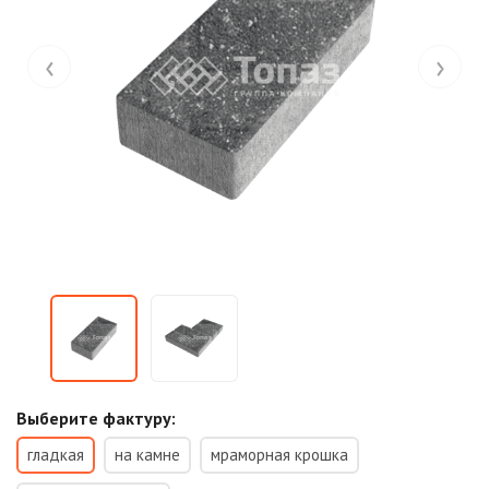
‹
›
Выберите фактуру:
гладкая
на камне
мраморная крошка