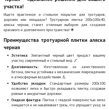
участка!
Каир
Кармен
2
2
990 ₽
/м
990 ₽
/м
Ищете практичное и стильное покрытие для тротуаров,
дорожек или площадок? Тротуарная плитка 200х100х40,
аляска черная, станет отличным выбором для создания
Клинкер
Конго
красивого и долговечного пространства! 🌟
2
2
990 ₽
/м
990 ₽
/м
Преимущества тротуарной плитки аляска
черная
Коричневая
Красная
2
2
Эстетика:
Элегантный черный цвет придаст вашему
790 ₽
/м
790 ₽
/м
участку современный и стильный вид. 🌌
Долговечность:
Изготовленная из качественного
бетона, плитка устойчива к механическим повреждениям
Листопад
Меланж
2
2
990 ₽
/м
990 ₽
/м
и атмосферным воздействиям. 💪
Удобство укладки:
Стандартные размеры 200х100
позволяют легко и быстро укладывать плитку, создавая
Мокко
Неаполь
ровные и аккуратные дорожки.
2
2
990 ₽
/м
990 ₽
/м
Гладкая фактура:
Плитка с гладкой поверхностью легко
очищается и не накапливает грязь, что упрощает уход за