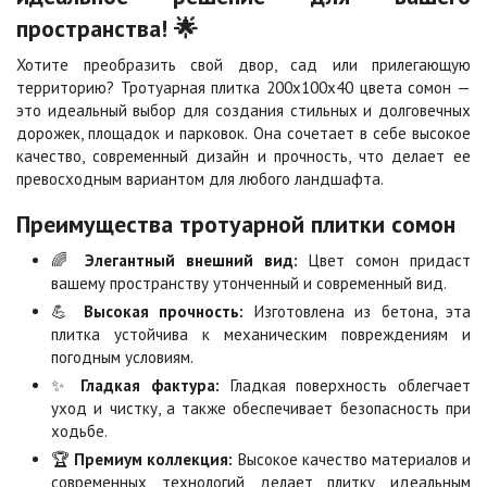
пространства! 🌟
Каир
Кармен
2
2
990 ₽
/м
990 ₽
/м
Хотите преобразить свой двор, сад или прилегающую
территорию? Тротуарная плитка 200х100х40 цвета сомон —
это идеальный выбор для создания стильных и долговечных
Клинкер
Конго
дорожек, площадок и парковок. Она сочетает в себе высокое
2
2
990 ₽
/м
990 ₽
/м
качество, современный дизайн и прочность, что делает ее
превосходным вариантом для любого ландшафта.
Преимущества тротуарной плитки сомон
Коричневая
Красная
2
2
790 ₽
/м
790 ₽
/м
🌈
Элегантный внешний вид:
Цвет сомон придаст
вашему пространству утонченный и современный вид.
💪
Высокая прочность:
Изготовлена из бетона, эта
Листопад
Меланж
плитка устойчива к механическим повреждениям и
2
2
990 ₽
/м
990 ₽
/м
погодным условиям.
✨
Гладкая фактура:
Гладкая поверхность облегчает
уход и чистку, а также обеспечивает безопасность при
Мокко
Неаполь
ходьбе.
2
2
990 ₽
/м
990 ₽
/м
🏆
Премиум коллекция:
Высокое качество материалов и
современных технологий делает плитку идеальным