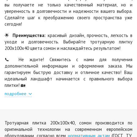
вы получаете не только качественный материал, но и
Стоун
Хаски
2
2
990 ₽
/м
990 ₽
/м
уверенность в долговечности и надежности вашего выбора.
Сделайте шаг к преображению своего пространства уже
сегодня!
Черная
Черно-белая
🌟
Преимущества:
красивый дизайн, прочность, легкость в
2
2
790 ₽
/м
990 ₽
/м
уходе и долговечность. Выбирайте тротуарную плитку
200х100х40 цвета сомон и наслаждайтесь результатом!
Шафран
Янтарь
📞 Не ждите! Свяжитесь с нами для получения
2
2
990 ₽
/м
990 ₽
/м
дополнительной информации и оформления заказа. Мы
гарантируем быструю доставку и отличное качество! Ваш
идеальный ландшафт начинается с правильного выбора
плитки! 🏡
Яшма
2
990 ₽
/м
подробнее
Тротуарная плитка 200х100х40, сомон производится по
оригинальной технологии на современном европейском
оборудовании, согласно всем
нормативным актам
(ГОСТ, ТУ,