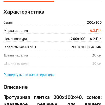
Аляска белая
Аляска черная
Характеристика
2
2
990 ₽
/м
990 ₽
/м
Серия
200х100
Антрацит
Арабская ночь
Марка изделия
А.2.П.4
2
2
990 ₽
/м
990 ₽
/м
Номенклатура
200х100 – А.2.П.4
Габариты камня № 1
200 × 100 × 40 мм
Барселона
Белая
2
2
Длина изделия
20 см
990 ₽
/м
890 ₽
/м
Ширина изделия
10 см
Джафар
Гончар
оранжевый
Развернуть все характеристики
2
990 ₽
/м
2
990 ₽
/м
Описание
Джафар черный
Желтая
Тротуарная плитка 200х100х40, сомон:
2
2
990 ₽
/м
890 ₽
/м
идеальное решение для вашего