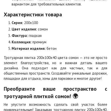
вариантом для требовательных клиентов.
Оранжевая
Осень
2
2
890 ₽
/м
990 ₽
/м
Характеристики товара
Серия:
200х100
Особая серия
Сансет
Цвет изделия:
сомон
2
2
990 ₽
/м
990 ₽
/м
Фактура:
гладкая
Коллекция:
премиум
Материал изделия:
бетон
Сахара
Серая
2
2
990 ₽
/м
700 ₽
/м
Тротуарная плитка 200х100х40 цвета сомон — это не просто
элемент благоустройства, но и важная деталь вашего
дизайна. Она подходит как для частных, так и для
Серо-белая
Сомон
общественных пространств. Создавайте уникальные дорожки,
2
2
990 ₽
/м
990 ₽
/м
площадки для отдыха, зоны для парковки и многое другое!
Преобразите ваше пространство с
Сорренто
Степь
тротуарной плиткой сомон! 🌍
2
2
990 ₽
/м
990 ₽
/м
Не упустите возможность сделать свой участок более
привлекательным! Заказывая тротуарную плитку 200х100х40,