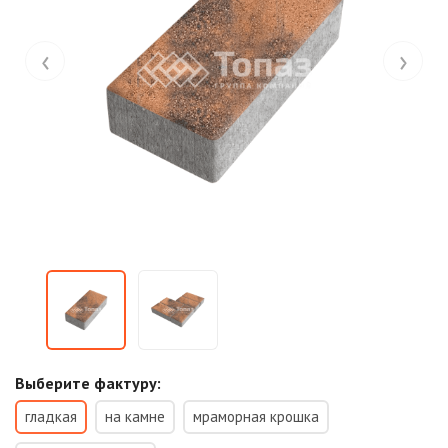
‹
›
Выберите фактуру:
гладкая
на камне
мраморная крошка