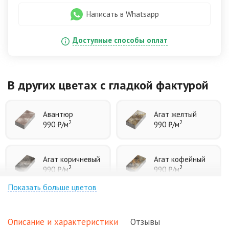
Написать в Whatsapp
Доступные способы оплат
В других цветах
с гладкой фактурой
Авантюр
Агат желтый
2
2
990 ₽
/м
990 ₽
/м
Агат коричневый
Агат кофейный
2
2
990 ₽
/м
990 ₽
/м
Показать больше цветов
Агат оранжевый
Аква
2
2
990 ₽
/м
990 ₽
/м
Описание и характеристики
Отзывы