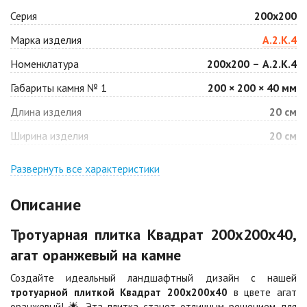
Серия
200х200
Антрацит
Арабская ночь
Марка изделия
А.2.К.4
Цена по запросу
Цена по запросу
Номенклатура
200х200 – А.2.К.4
Габариты камня № 1
200 × 200 × 40 мм
Барселона
Белая
Длина изделия
20 см
Цена по запросу
Цена по запросу
Ширина изделия
20 см
Джафар
Гончар
оранжевый
Развернуть все характеристики
Цена по запросу
Цена по запросу
Описание
Джафар черный
Желтая
Тротуарная плитка Квадрат 200х200х40,
Цена по запросу
Цена по запросу
агат оранжевый на камне
Создайте идеальный ландшафтный дизайн с нашей
Каир
Кармен
тротуарной плиткой Квадрат 200х200х40
в цвете агат
Цена по запросу
Цена по запросу
оранжевый! 🌟 Эта плитка станет отличным решением для