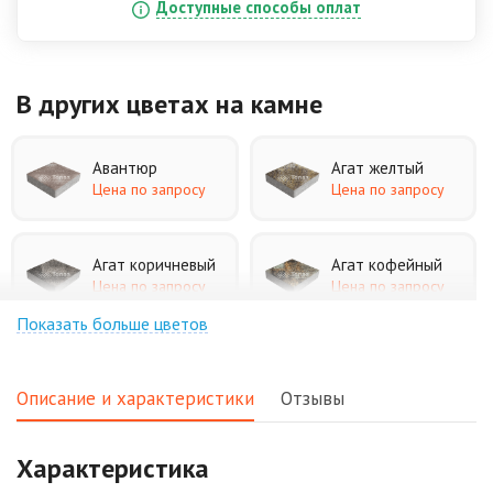
Доступные способы оплат
В других цветах
на камне
Авантюр
Агат желтый
Цена по запросу
Цена по запросу
Агат коричневый
Агат кофейный
Цена по запросу
Цена по запросу
Показать больше цветов
Агат оранжевый
Аква
Цена по запросу
Цена по запросу
Описание и характеристики
Отзывы
Аляска белая
Аляска черная
Характеристика
Цена по запросу
Цена по запросу