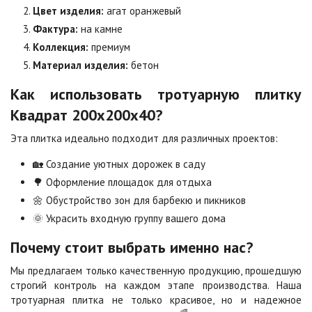
Цвет изделия:
агат оранжевый
Особая серия
Сансет
Фактура:
на камне
Цена по запросу
Цена по запросу
Коллекция:
премиум
Материал изделия:
бетон
Сахара
Серая
Как использовать тротуарную плитку
Цена по запросу
Цена по запросу
Квадрат 200х200х40?
Эта плитка идеально подходит для различных проектов:
Серо-белая
Сомон
🏡 Создание уютных дорожек в саду
Цена по запросу
Цена по запросу
🌳 Оформление площадок для отдыха
🌼 Обустройство зон для барбекю и пикников
Сорренто
Степь
🌞 Украсить входную группу вашего дома
Цена по запросу
Цена по запросу
Почему стоит выбрать именно нас?
Мы предлагаем только качественную продукцию, прошедшую
Стоун
Хаски
строгий контроль на каждом этапе производства. Наша
Цена по запросу
Цена по запросу
тротуарная плитка не только красивое, но и надежное