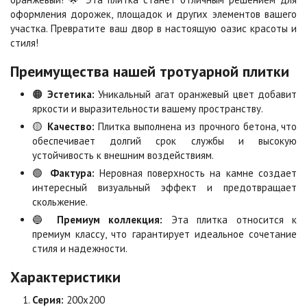
оформления дорожек, площадок и других элементов вашего
участка. Превратите ваш двор в настоящую оазис красоты и
Клинкер
Конго
стиля!
Цена по запросу
Цена по запросу
Преимущества нашей тротуарной плитки
Коричневая
Красная
🟠
Эстетика:
Уникальный агат оранжевый цвет добавит
Цена по запросу
Цена по запросу
яркости и выразительности вашему пространству.
🟡
Качество:
Плитка выполнена из прочного бетона, что
обеспечивает долгий срок службы и высокую
Листопад
Меланж
устойчивость к внешним воздействиям.
Цена по запросу
Цена по запросу
🟢
Фактура:
Неровная поверхность на камне создает
интересный визуальный эффект и предотвращает
скольжение.
Мокко
Неаполь
🔵
Премиум коллекция:
Эта плитка относится к
Цена по запросу
Цена по запросу
премиум классу, что гарантирует идеальное сочетание
стиля и надежности.
Характеристики
Оранжевая
Осень
Цена по запросу
Цена по запросу
Серия:
200х200