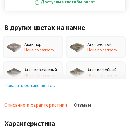
Доступные способы оплат
В других цветах
на камне
Авантюр
Агат желтый
Цена по запросу
Цена по запросу
Агат коричневый
Агат кофейный
Цена по запросу
Цена по запросу
Показать больше цветов
Агат оранжевый
Аква
Цена по запросу
Цена по запросу
Описание и характеристики
Отзывы
Аляска белая
Аляска черная
Характеристика
Цена по запросу
Цена по запросу