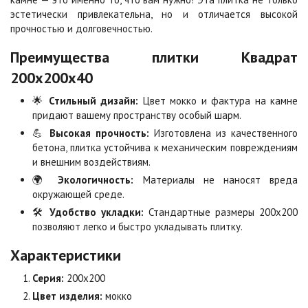
эстетически привлекательна, но и отличается высокой
прочностью и долговечностью.
Клинкер
Конго
Цена по запросу
Цена по запросу
Преимущества плитки Квадрат
200х200х40
Коричневая
Красная
🌟
Стильный дизайн:
Цвет мокко и фактура на камне
Цена по запросу
Цена по запросу
придают вашему пространству особый шарм.
💪
Высокая прочность:
Изготовлена из качественного
бетона, плитка устойчива к механическим повреждениям
Листопад
Меланж
и внешним воздействиям.
Цена по запросу
Цена по запросу
🌍
Экологичность:
Материалы не наносят вреда
окружающей среде.
🛠️
Удобство укладки:
Стандартные размеры 200х200
Мокко
Неаполь
позволяют легко и быстро укладывать плитку.
Цена по запросу
Цена по запросу
Характеристики
Оранжевая
Осень
Серия:
200х200
Цена по запросу
Цена по запросу
Цвет изделия:
мокко