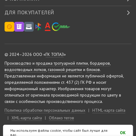
ДЛЯ ПОКУПАТЕЛЕЙ
© 2024–2026 ООО «
ГК ТОПАЗ
»
Производство
и
продажа тротуарной плитки
,
бордюров
,
водоотводных лотков
,
газонной решетки
и
блоков
.
Представленная информация не является публичной офертой,
определяемой положениями ст. 437 (2) ГК РФ и носит
информационный характер.
Изображения товаров могут
отличаться от оригинала производимой продукции по цвету в
связи с особенностью производственного процесса.
Политика обработки персональных данных
|
HTML-карта сайта
|
XML-карта сайта
|
Облако тегов
Мы используем файлы cookie, чтобы сайт был лучше для
Сделано на «
10-м этаже
»
OK
вас.