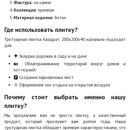
Фактура:
на камне
Коллекция:
премиум
Особая серия
Сансет
Материал изделия:
бетон
Цена по запросу
Цена по запросу
Где использовать плитку?
Сахара
Серая
Тротуарная плитка Квадрат 200х200х40 идеально подходит
Цена по запросу
Цена по запросу
для:
🌳 Укладки дорожек в саду и на даче
Серо-белая
Сомон
🏡 Облагораживания территорий вокруг домов и
Цена по запросу
Цена по запросу
коттеджей
🅿️ Создания парковочных мест
🌞 Оформления зон отдыха на открытом воздухе
Сорренто
Степь
Цена по запросу
Цена по запросу
Почему стоит выбрать именно нашу
плитку?
Стоун
Хаски
Мы предлагаем вам не просто плитку, а качественный
Цена по запросу
Цена по запросу
продукт, который прослужит вам долгие годы. Наша
тротуарная плитка обладает премиум характеристиками, что