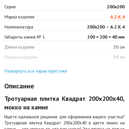
Серия
200х200
Антрацит
Арабская ночь
Марка изделия
А.2.К.4
Цена по запросу
Цена по запросу
Номенклатура
200х200 – А.2.К.4
Габариты камня № 1
200 × 200 × 40 мм
Барселона
Белая
Длина изделия
20 см
Цена по запросу
Цена по запросу
Ширина изделия
20 см
Джафар
Гончар
оранжевый
Развернуть все характеристики
Цена по запросу
Цена по запросу
Описание
Джафар черный
Желтая
Тротуарная плитка Квадрат 200х200х40,
Цена по запросу
Цена по запросу
мокко на камне
Ищете идеальное решение для оформления вашего участка?
Каир
Кармен
Тротуарная плитка Квадрат 200х200х40 в цвете мокко на
Цена по запросу
Цена по запросу
камне — это именно то, что вам нужно! Эта плитка не только