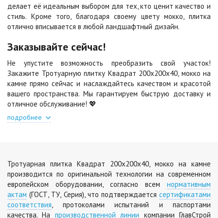
делает её идеальным выбором для тех, кто ценит качество и
Черная
Черно-белая
стиль. Кроме того, благодаря своему цвету мокко, плитка
Цена по запросу
Цена по запросу
отлично вписывается в любой ландшафтный дизайн.
Заказывайте сейчас!
Шафран
Янтарь
Не упустите возможность преобразить свой участок!
Цена по запросу
Цена по запросу
Закажите Тротуарную плитку Квадрат 200х200х40, мокко на
камне прямо сейчас и наслаждайтесь качеством и красотой
вашего пространства. Мы гарантируем быструю доставку и
Яшма
отличное обслуживание! 💖
Цена по запросу
подробнее
Тротуарная плитка Квадрат 200х200х40, мокко на камне
производится по оригинальной технологии на современном
европейском оборудовании, согласно всем
нормативным
актам
(ГОСТ, ТУ, Серия), что подтверждается
сертификатами
соответствия
, протоколами испытаний и паспортами
качества. На
производственной линии
компании ГлавСтрой