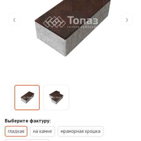
‹
›
Выберите фактуру:
гладкая
на камне
мраморная крошка