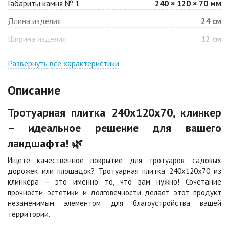
Габариты камня № 1
240 × 120 × 70 мм
Барселона
Белая
Длина изделия
24 см
Цена по запросу
Цена по запросу
Ширина изделия
12 см
Джафар
Гончар
оранжевый
Развернуть все характеристики
Цена по запросу
Цена по запросу
Описание
Джафар черный
Желтая
Тротуарная плитка 240х120х70, клинкер
Цена по запросу
Цена по запросу
– идеальное решение для вашего
ландшафта! 🌿
Каир
Кармен
Цена по запросу
Цена по запросу
Ищете качественное покрытие для тротуаров, садовых
дорожек или площадок? Тротуарная плитка 240х120х70 из
клинкера – это именно то, что вам нужно! Сочетание
Клинкер
Конго
прочности, эстетики и долговечности делает этот продукт
Цена по запросу
Цена по запросу
незаменимым элементом для благоустройства вашей
территории.