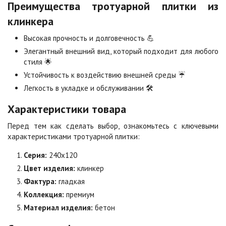
Преимущества тротуарной плитки из
Коричневая
Красная
Цена по запросу
Цена по запросу
клинкера
Высокая прочность и долговечность 💪
Элегантный внешний вид, который подходит для любого
Листопад
Меланж
стиля 🌟
Цена по запросу
Цена по запросу
Устойчивость к воздействию внешней среды ☔
Легкость в укладке и обслуживании 🛠️
Мокко
Неаполь
Цена по запросу
Цена по запросу
Характеристики товара
Перед тем как сделать выбор, ознакомьтесь с ключевыми
характеристиками тротуарной плитки:
Оранжевая
Осень
Цена по запросу
Цена по запросу
Серия:
240х120
Цвет изделия:
клинкер
Фактура:
гладкая
Особая серия
Сансет
Коллекция:
премиум
Цена по запросу
Цена по запросу
Материал изделия:
бетон