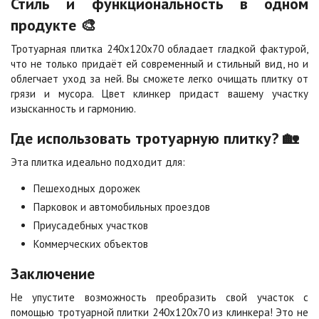
Стиль и функциональность в одном
Сахара
Серая
Цена по запросу
Цена по запросу
продукте 🎨
Тротуарная плитка 240х120х70 обладает гладкой фактурой,
что не только придаёт ей современный и стильный вид, но и
Серо-белая
Сомон
облегчает уход за ней. Вы сможете легко очищать плитку от
Цена по запросу
Цена по запросу
грязи и мусора. Цвет клинкер придаст вашему участку
изысканность и гармонию.
Сорренто
Степь
Где использовать тротуарную плитку? 🏡
Цена по запросу
Цена по запросу
Эта плитка идеально подходит для:
Пешеходных дорожек
Стоун
Хаски
Парковок и автомобильных проездов
Цена по запросу
Цена по запросу
Приусадебных участков
Коммерческих объектов
Черная
Черно-белая
Цена по запросу
Цена по запросу
Заключение
Не упустите возможность преобразить свой участок с
помощью тротуарной плитки 240х120х70 из клинкера! Это не
Шафран
Янтарь