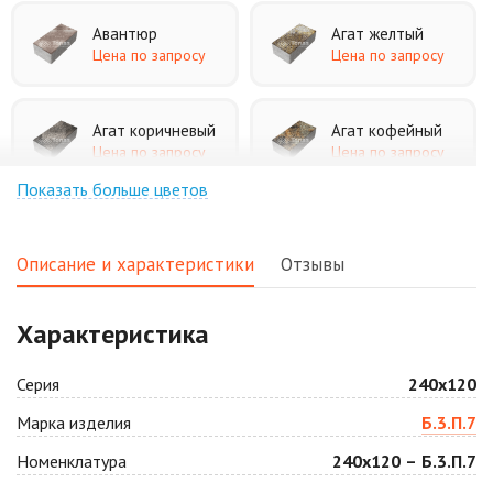
Авантюр
Агат желтый
Цена по запросу
Цена по запросу
Агат коричневый
Агат кофейный
Цена по запросу
Цена по запросу
Показать больше цветов
Агат оранжевый
Аква
Цена по запросу
Цена по запросу
Описание и характеристики
Отзывы
Аляска белая
Аляска черная
Характеристика
Цена по запросу
Цена по запросу
Серия
240х120
Антрацит
Арабская ночь
Марка изделия
Б.3.П.7
Цена по запросу
Цена по запросу
Номенклатура
240х120 – Б.3.П.7