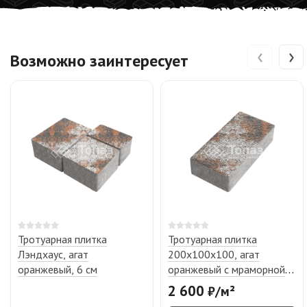
‹
›
Возможно заинтересует
Тротуарная плитка
Тротуарная плитка
Лэндхаус, агат
200х100х100, агат
оранжевый, 6 см
оранжевый с мраморной
крошкой
2 600
₽
/
м²