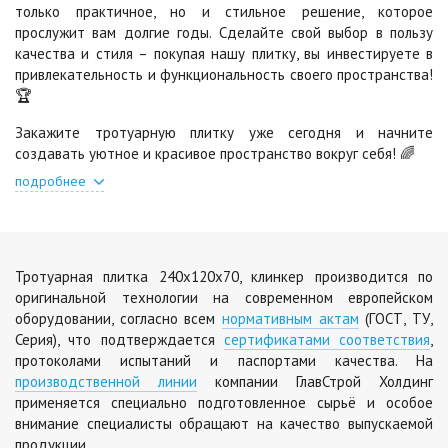
только практичное, но и стильное решение, которое
Цена по запросу
Цена по запросу
прослужит вам долгие годы. Сделайте свой выбор в пользу
качества и стиля – покупая нашу плитку, вы инвестируете в
привлекательность и функциональность своего пространства!
Яшма
🏆
Цена по запросу
Закажите тротуарную плитку уже сегодня и начните
создавать уютное и красивое пространство вокруг себя! 🌈
подробнее
Тротуарная плитка 240х120х70, клинкер производится по
оригинальной технологии на современном европейском
оборудовании, согласно всем
нормативным актам
(ГОСТ, ТУ,
Серия), что подтверждается
сертификатами соответствия
,
протоколами испытаний и паспортами качества. На
производственной линии
компании ГлавСтрой Холдинг
применяется специально подготовленное сырьё и особое
внимание специалисты обращают на качество выпускаемой
продукции.