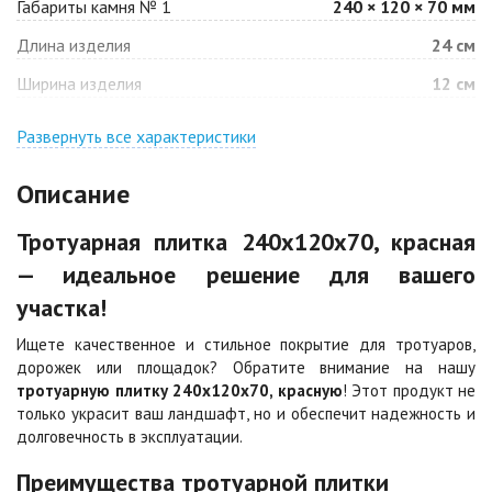
Габариты камня № 1
240 × 120 × 70 мм
Барселона
Белая
Длина изделия
24 см
Цена по запросу
Цена по запросу
Ширина изделия
12 см
Джафар
Гончар
оранжевый
Развернуть все характеристики
Цена по запросу
Цена по запросу
Описание
Джафар черный
Желтая
Тротуарная плитка 240х120х70, красная
Цена по запросу
Цена по запросу
— идеальное решение для вашего
участка!
Каир
Кармен
Цена по запросу
Цена по запросу
Ищете качественное и стильное покрытие для тротуаров,
дорожек или площадок? Обратите внимание на нашу
тротуарную плитку 240х120х70, красную
! Этот продукт не
Клинкер
Конго
только украсит ваш ландшафт, но и обеспечит надежность и
Цена по запросу
Цена по запросу
долговечность в эксплуатации.
Преимущества тротуарной плитки