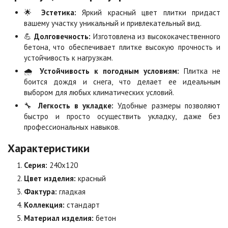
Коричневая
Красная
🌟
Эстетика:
Яркий красный цвет плитки придаст
Цена по запросу
Цена по запросу
вашему участку уникальный и привлекательный вид.
💪
Долговечность:
Изготовлена из высококачественного
бетона, что обеспечивает плитке высокую прочность и
Листопад
Меланж
устойчивость к нагрузкам.
Цена по запросу
Цена по запросу
🌧️
Устойчивость к погодным условиям:
Плитка не
боится дождя и снега, что делает ее идеальным
выбором для любых климатических условий.
Мокко
Неаполь
🔧
Легкость в укладке:
Удобные размеры позволяют
Цена по запросу
Цена по запросу
быстро и просто осуществить укладку, даже без
профессиональных навыков.
Оранжевая
Осень
Характеристики
Цена по запросу
Цена по запросу
Серия:
240х120
Цвет изделия:
красный
Особая серия
Сансет
Фактура:
гладкая
Цена по запросу
Цена по запросу
Коллекция:
стандарт
Материал изделия:
бетон