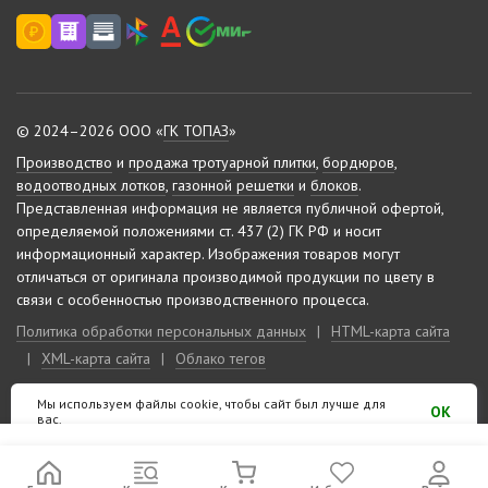
© 2024–2026 ООО «
ГК ТОПАЗ
»
Производство
и
продажа тротуарной плитки
,
бордюров
,
водоотводных лотков
,
газонной решетки
и
блоков
.
Представленная информация не является публичной офертой,
определяемой положениями ст. 437 (2) ГК РФ и носит
информационный характер.
Изображения товаров могут
отличаться от оригинала производимой продукции по цвету в
связи с особенностью производственного процесса.
Политика обработки персональных данных
|
HTML-карта сайта
|
XML-карта сайта
|
Облако тегов
Мы используем файлы cookie, чтобы сайт был лучше для
Сделано на «
10-м этаже
»
OK
вас.