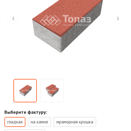
‹
›
Выберите фактуру:
гладкая
на камне
мраморная крошка