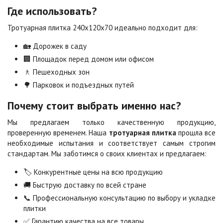
Сахара
Серая
Где использовать?
Цена по запросу
Цена по запросу
Тротуарная плитка 240х120х70 идеально подходит для:
🏡 Дорожек в саду
Серо-белая
Сомон
Цена по запросу
Цена по запросу
🏢 Площадок перед домом или офисом
🚶 Пешеходных зон
🌳 Парковок и подъездных путей
Сорренто
Степь
Цена по запросу
Цена по запросу
Почему стоит выбрать именно нас?
Мы предлагаем только качественную продукцию,
проверенную временем. Наша
тротуарная плитка
прошла все
Стоун
Хаски
необходимые испытания и соответствует самым строгим
Цена по запросу
Цена по запросу
стандартам. Мы заботимся о своих клиентах и предлагаем:
🏷️ Конкурентные цены на всю продукцию
Черная
Черно-белая
🚚 Быструю доставку по всей стране
Цена по запросу
Цена по запросу
📞 Профессиональную консультацию по выбору и укладке
плитки
✅ Гарантию качества на все товары
Шафран
Янтарь