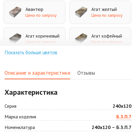
Авантюр
Агат желтый
Цена по запросу
Цена по запросу
Агат коричневый
Агат кофейный
Цена по запросу
Цена по запросу
Показать больше цветов
Агат оранжевый
Аква
Цена по запросу
Цена по запросу
Описание и характеристики
Отзывы
Аляска белая
Аляска черная
Характеристика
Цена по запросу
Цена по запросу
Серия
240х120
Антрацит
Арабская ночь
Марка изделия
Б.3.П.7
Цена по запросу
Цена по запросу
Номенклатура
240х120 – Б.3.П.7