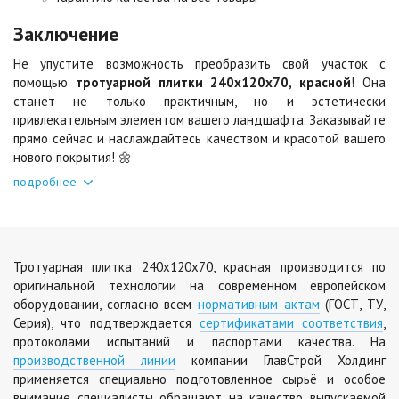
Цена по запросу
Цена по запросу
Заключение
Не упустите возможность преобразить свой участок с
Яшма
помощью
тротуарной плитки 240х120х70, красной
! Она
Цена по запросу
станет не только практичным, но и эстетически
привлекательным элементом вашего ландшафта. Заказывайте
прямо сейчас и наслаждайтесь качеством и красотой вашего
нового покрытия! 🌼
подробнее
Тротуарная плитка 240х120х70, красная производится по
оригинальной технологии на современном европейском
оборудовании, согласно всем
нормативным актам
(ГОСТ, ТУ,
Серия), что подтверждается
сертификатами соответствия
,
протоколами испытаний и паспортами качества. На
производственной линии
компании ГлавСтрой Холдинг
применяется специально подготовленное сырьё и особое
внимание специалисты обращают на качество выпускаемой