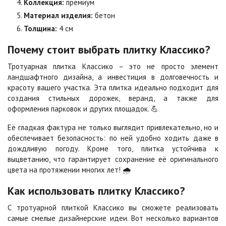
Коллекция:
премиум
Цена по запросу
Цена по запросу
Материал изделия:
бетон
Толщина:
4 см
Сахара
Серая
Почему стоит выбрать плитку Классико?
Цена по запросу
Цена по запросу
Тротуарная плитка Классико – это не просто элемент
ландшафтного дизайна, а инвестиция в долговечность и
красоту вашего участка. Эта плитка идеально подходит для
Серо-белая
Сомон
создания стильных дорожек, веранд, а также для
Цена по запросу
Цена по запросу
оформления парковок и других площадок. 💪
Её гладкая фактура не только выглядит привлекательно, но и
Сорренто
Степь
обеспечивает безопасность: по ней удобно ходить даже в
Цена по запросу
Цена по запросу
дождливую погоду. Кроме того, плитка устойчива к
выцветанию, что гарантирует сохранение её оригинального
цвета на протяжении многих лет! 🌧️
Стоун
Хаски
Цена по запросу
Цена по запросу
Как использовать плитку Классико?
С тротуарной плиткой Классико вы сможете реализовать
самые смелые дизайнерские идеи. Вот несколько вариантов
Черная
Черно-белая