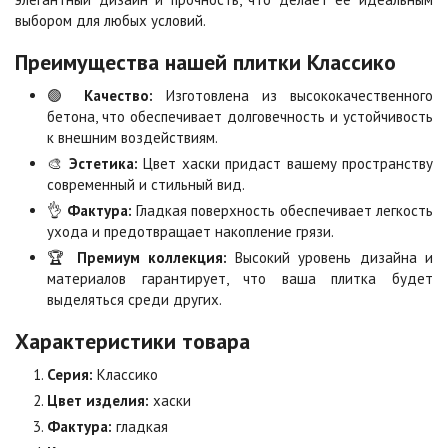
Клинкер
Конго
выбором для любых условий.
Цена по запросу
Цена по запросу
Преимущества нашей плитки Классико
Коричневая
Красная
🟢
Качество:
Изготовлена из высококачественного
Цена по запросу
Цена по запросу
бетона, что обеспечивает долговечность и устойчивость
к внешним воздействиям.
🎨
Эстетика:
Цвет хаски придаст вашему пространству
Листопад
Меланж
современный и стильный вид.
Цена по запросу
Цена по запросу
👌
Фактура:
Гладкая поверхность обеспечивает легкость
ухода и предотвращает накопление грязи.
🏆
Премиум коллекция:
Высокий уровень дизайна и
Мокко
Неаполь
материалов гарантирует, что ваша плитка будет
Цена по запросу
Цена по запросу
выделяться среди других.
Характеристики товара
Оранжевая
Осень
Серия:
Классико
Цена по запросу
Цена по запросу
Цвет изделия:
хаски
Фактура:
гладкая
Особая серия
Сансет