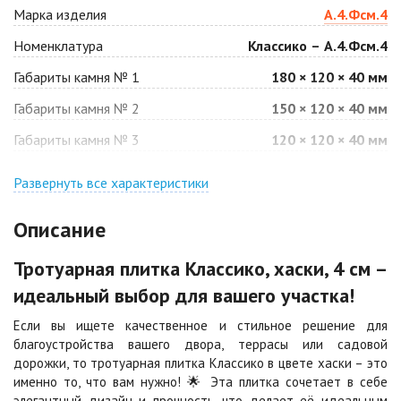
Антрацит
Арабская ночь
Марка изделия
А.4.Фсм.4
Цена по запросу
Цена по запросу
Номенклатура
Классико – А.4.Фсм.4
Габариты камня № 1
180 × 120 × 40 мм
Барселона
Белая
Габариты камня № 2
150 × 120 × 40 мм
Цена по запросу
Цена по запросу
Габариты камня № 3
120 × 120 × 40 мм
Джафар
Гончар
оранжевый
Развернуть все характеристики
Цена по запросу
Цена по запросу
Описание
Джафар черный
Желтая
Тротуарная плитка Классико, хаски, 4 см –
Цена по запросу
Цена по запросу
идеальный выбор для вашего участка!
Если вы ищете качественное и стильное решение для
Каир
Кармен
благоустройства вашего двора, террасы или садовой
Цена по запросу
Цена по запросу
дорожки, то тротуарная плитка Классико в цвете хаски – это
именно то, что вам нужно! 🌟 Эта плитка сочетает в себе
элегантный дизайн и прочность, что делает её идеальным