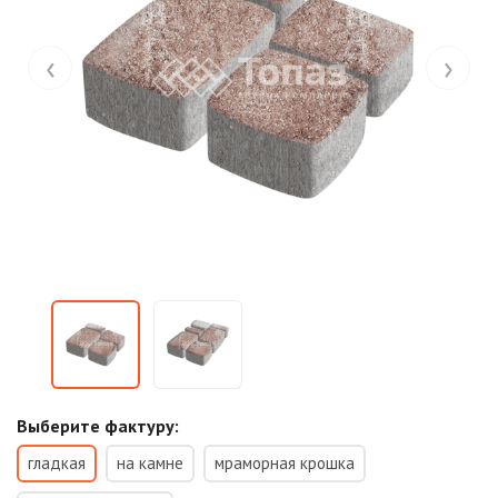
‹
›
Выберите фактуру:
гладкая
на камне
мраморная крошка