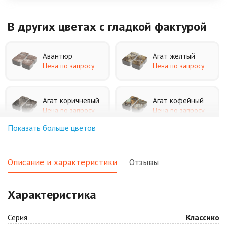
В других цветах
с гладкой фактурой
Авантюр
Агат желтый
Цена по запросу
Цена по запросу
Агат коричневый
Агат кофейный
Цена по запросу
Цена по запросу
Показать больше цветов
Агат оранжевый
Аква
Цена по запросу
Цена по запросу
Описание и характеристики
Отзывы
Аляска белая
Аляска черная
Характеристика
Цена по запросу
Цена по запросу
Серия
Классико