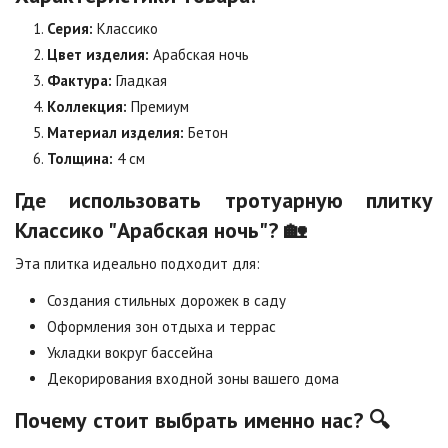
Серия:
Классико
Особая серия
Сансет
Цвет изделия:
Арабская ночь
Цена по запросу
Цена по запросу
Фактура:
Гладкая
Коллекция:
Премиум
Сахара
Серая
Материал изделия:
Бетон
Цена по запросу
Цена по запросу
Толщина:
4 см
Где использовать тротуарную плитку
Серо-белая
Сомон
Классико "Арабская ночь"? 🏡
Цена по запросу
Цена по запросу
Эта плитка идеально подходит для:
Создания стильных дорожек в саду
Сорренто
Степь
Цена по запросу
Цена по запросу
Оформления зон отдыха и террас
Укладки вокруг бассейна
Декорирования входной зоны вашего дома
Стоун
Хаски
Цена по запросу
Цена по запросу
Почему стоит выбрать именно нас? 🔍