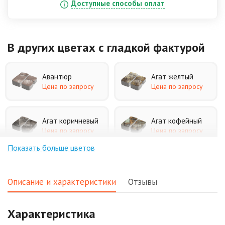
Доступные способы оплат
В других цветах
с гладкой фактурой
Авантюр
Агат желтый
Цена по запросу
Цена по запросу
Агат коричневый
Агат кофейный
Цена по запросу
Цена по запросу
Показать больше цветов
Агат оранжевый
Аква
Цена по запросу
Цена по запросу
Описание и характеристики
Отзывы
Аляска белая
Аляска черная
Характеристика
Цена по запросу
Цена по запросу