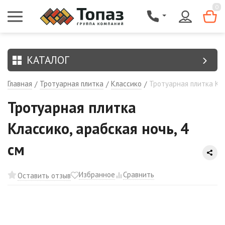
{$region.field[8]}
0
КАТАЛОГ
Главная
Тротуарная плитка
Классико
Тротуарная плитка Кла
/
/
/
Тротуарная плитка
Классико, арабская ночь, 4
см
Избранное
Сравнить
Оставить отзыв