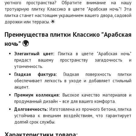
уютного пространства? Обратите внимание на нашу
тротуарную плитку Классико в цвете "Арабская ночь"! Эта
Клинкер
Конго
плитка станет настоящим украшением вашего двора, садовой
Цена по запросу
Цена по запросу
дорожки или террасы. 🌟
Преимущества плитки Классико "Арабская
Коричневая
Красная
ночь" 🌍
Цена по запросу
Цена по запросу
Элегантный цвет:
Плитка в цвете "Арабская ночь"
придаст вашему пространству загадочность и
утонченность.
Листопад
Меланж
Гладкая фактура:
Гладкая поверхность плитки
Цена по запросу
Цена по запросу
обеспечивает легкость в уходе и добавляет стильный
акцент.
Премиум коллекция:
Высокое качество материалов и
Мокко
Неаполь
Цена по запросу
Цена по запросу
продуманный дизайн – все для вашего комфорта.
Долговечность:
Изготовлена из прочного бетона, плитка
устойчива к внешним воздействиям, что гарантирует
Оранжевая
Осень
долгий срок службы.
Цена по запросу
Цена по запросу
Характеристики товара: