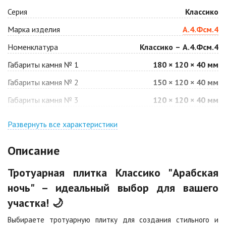
Серия
Классико
Антрацит
Арабская ночь
Марка изделия
А.4.Фсм.4
Цена по запросу
Цена по запросу
Номенклатура
Классико – А.4.Фсм.4
Габариты камня № 1
180 × 120 × 40 мм
Барселона
Белая
Габариты камня № 2
150 × 120 × 40 мм
Цена по запросу
Цена по запросу
Габариты камня № 3
120 × 120 × 40 мм
Джафар
Гончар
оранжевый
Развернуть все характеристики
Цена по запросу
Цена по запросу
Описание
Джафар черный
Желтая
Тротуарная плитка Классико "Арабская
Цена по запросу
Цена по запросу
ночь" – идеальный выбор для вашего
участка! 🌙
Каир
Кармен
Цена по запросу
Цена по запросу
Выбираете тротуарную плитку для создания стильного и