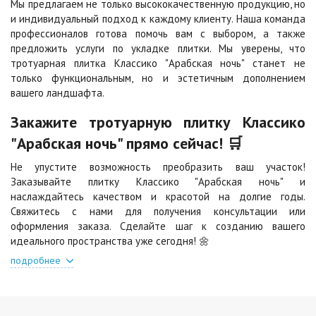
Мы предлагаем не только высококачественную продукцию, но
и индивидуальный подход к каждому клиенту. Наша команда
Черная
Черно-белая
профессионалов готова помочь вам с выбором, а также
Цена по запросу
Цена по запросу
предложить услуги по укладке плитки. Мы уверены, что
тротуарная плитка Классико "Арабская ночь" станет не
только функциональным, но и эстетичным дополнением
Шафран
Янтарь
вашего ландшафта.
Цена по запросу
Цена по запросу
Закажите тротуарную плитку Классико
"Арабская ночь" прямо сейчас! 🛒
Яшма
Цена по запросу
Не упустите возможность преобразить ваш участок!
Заказывайте плитку Классико "Арабская ночь" и
наслаждайтесь качеством и красотой на долгие годы.
Свяжитесь с нами для получения консультации или
оформления заказа. Сделайте шаг к созданию вашего
идеального пространства уже сегодня! 🌼
подробнее