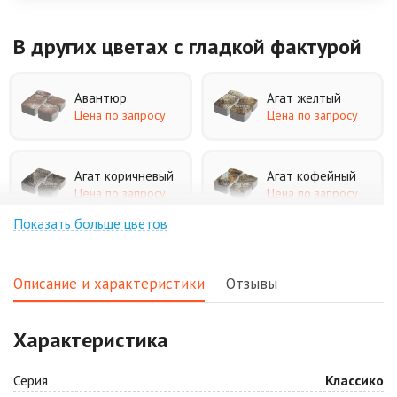
В других цветах
с гладкой фактурой
Авантюр
Агат желтый
Цена по запросу
Цена по запросу
Агат коричневый
Агат кофейный
Цена по запросу
Цена по запросу
Показать больше цветов
Агат оранжевый
Аква
Цена по запросу
Цена по запросу
Описание и характеристики
Отзывы
Аляска белая
Аляска черная
Характеристика
Цена по запросу
Цена по запросу
Серия
Классико