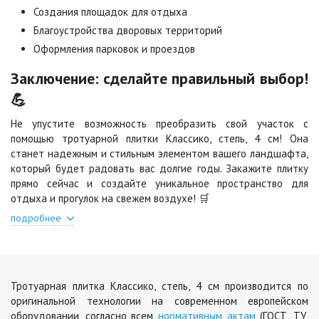
Цена по запросу
Цена по запросу
Создания площадок для отдыха
Благоустройства дворовых территорий
Оформления парковок и проездов
Шафран
Янтарь
Цена по запросу
Цена по запросу
Заключение: сделайте правильный выбор!
💪
Яшма
Не упустите возможность преобразить свой участок с
Цена по запросу
помощью тротуарной плитки Классико, степь, 4 см! Она
станет надежным и стильным элементом вашего ландшафта,
который будет радовать вас долгие годы. Закажите плитку
прямо сейчас и создайте уникальное пространство для
отдыха и прогулок на свежем воздухе! 🛒
подробнее
Тротуарная плитка Классико, степь, 4 см производится по
оригинальной технологии на современном европейском
оборудовании, согласно всем
нормативным актам
(ГОСТ, ТУ,