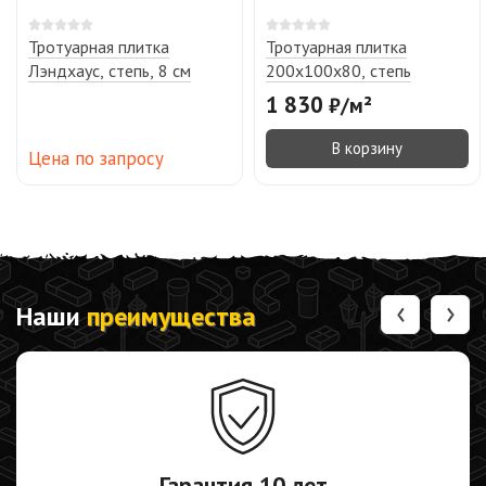
Тротуарная плитка
Тротуарная плитка
Лэндхаус, степь, 8 см
200х100х80, степь
1 830
₽
/
м²
В корзину
Цена по запросу
‹
›
Наши
преимущества
Гарантия
10 лет