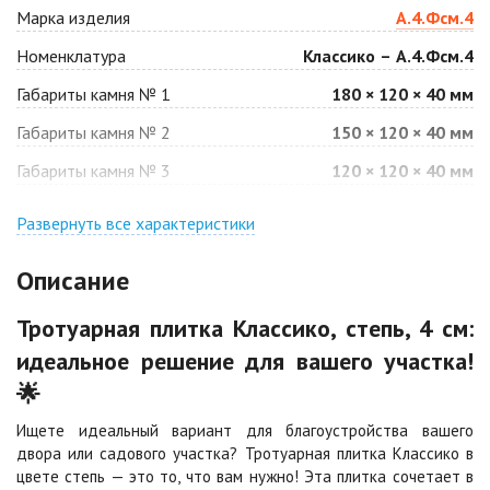
Антрацит
Арабская ночь
Марка изделия
А.4.Фсм.4
Цена по запросу
Цена по запросу
Номенклатура
Классико – А.4.Фсм.4
Габариты камня № 1
180 × 120 × 40 мм
Барселона
Белая
Габариты камня № 2
150 × 120 × 40 мм
Цена по запросу
Цена по запросу
Габариты камня № 3
120 × 120 × 40 мм
Джафар
Гончар
оранжевый
Развернуть все характеристики
Цена по запросу
Цена по запросу
Описание
Джафар черный
Желтая
Тротуарная плитка Классико, степь, 4 см:
Цена по запросу
Цена по запросу
идеальное решение для вашего участка!
🌟
Каир
Кармен
Цена по запросу
Цена по запросу
Ищете идеальный вариант для благоустройства вашего
двора или садового участка? Тротуарная плитка Классико в
цвете степь — это то, что вам нужно! Эта плитка сочетает в