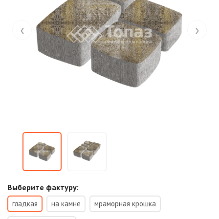
‹
›
Выберите фактуру:
гладкая
на камне
мраморная крошка