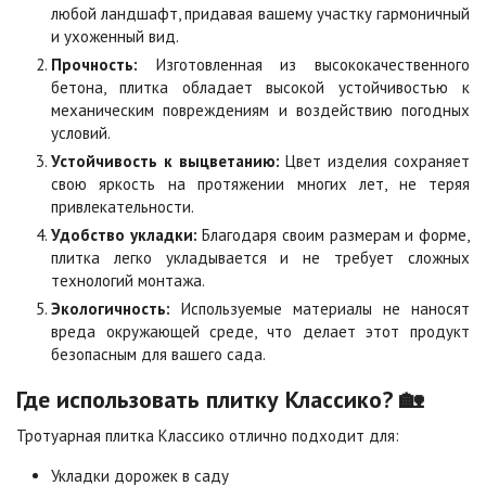
любой ландшафт, придавая вашему участку гармоничный
Цена по запросу
Цена по запросу
и ухоженный вид.
Прочность:
Изготовленная из высококачественного
бетона, плитка обладает высокой устойчивостью к
Сахара
Серая
механическим повреждениям и воздействию погодных
Цена по запросу
Цена по запросу
условий.
Устойчивость к выцветанию:
Цвет изделия сохраняет
свою яркость на протяжении многих лет, не теряя
Серо-белая
Сомон
привлекательности.
Цена по запросу
Цена по запросу
Удобство укладки:
Благодаря своим размерам и форме,
плитка легко укладывается и не требует сложных
технологий монтажа.
Сорренто
Степь
Цена по запросу
Цена по запросу
Экологичность:
Используемые материалы не наносят
вреда окружающей среде, что делает этот продукт
безопасным для вашего сада.
Стоун
Хаски
Где использовать плитку Классико? 🏡
Цена по запросу
Цена по запросу
Тротуарная плитка Классико отлично подходит для:
Укладки дорожек в саду
Черная
Черно-белая