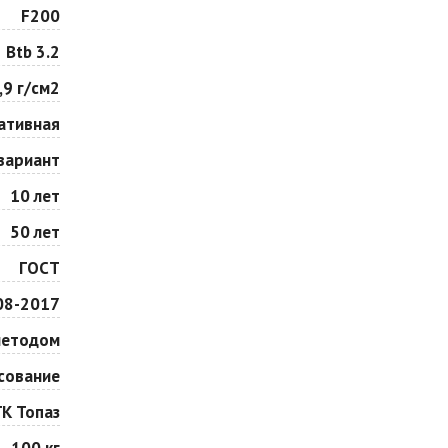
Особая серия
Сансет
F200
Цена по запросу
Цена по запросу
Btb 3.2
,9 г/см2
Сорренто
Степь
Цена по запросу
Цена по запросу
ативная
вариант
Шафран
Янтарь
10 лет
Цена по запросу
Цена по запросу
50 лет
ГОСТ
08-2017
методом
сование
ГК Топаз
100 кг