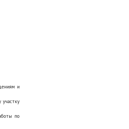
дениям и
 участку
аботы по