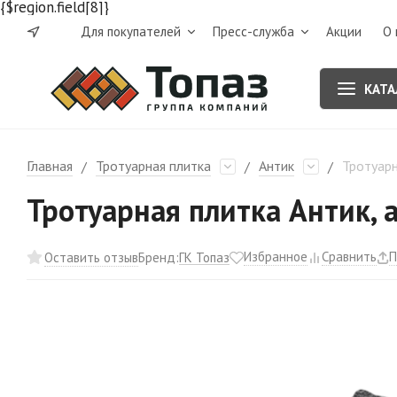
{$region.field[8]}
Для покупателей
Пресс-служба
Акции
О 
КАТА
Главная
Тротуарная плитка
Антик
Тротуарн
/
/
/
Тротуарная плитка Антик, а
Избранное
Сравнить
П
ГК Топаз
Оставить отзыв
Бренд: