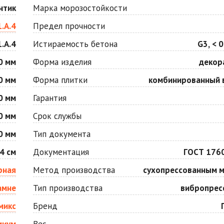
Оранжевая
Осень
нтик
Марка морозостойкости
Цена по запросу
Цена по запросу
1.А.4
Предел прочности
1.А.4
Истираемость бетона
G3, < 0
Серо-белая
Сомон
Цена по запросу
Цена по запросу
0 мм
Форма изделия
декор
0 мм
Форма плитки
комбинированный 
Черная
Черно-белая
0 мм
Гарантия
Цена по запросу
Цена по запросу
0 мм
Срок службы
0 мм
Тип документа
4 см
Документация
ГОСТ 176
рная
Метод производства
сухопрессованным 
амне
Тип производства
вибропрес
микс
Бренд
миум
Вес