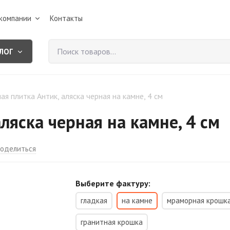
компании
Контакты
ЛОГ
ая плитка Антик, аляска черная на камне, 4 см
ляска черная на камне, 4 см
оделиться
Выберите фактуру:
гладкая
на камне
мраморная крошк
гранитная крошка