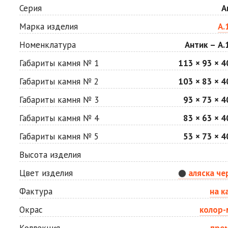
Мокко
Неаполь
Серия
А
Цена по запросу
Цена по запросу
Марка изделия
А.
Номенклатура
Антик – А.
Сахара
Серая
Цена по запросу
Цена по запросу
Габариты камня № 1
113 × 93 × 4
Габариты камня № 2
103 × 83 × 4
Стоун
Хаски
Габариты камня № 3
93 × 73 × 4
Цена по запросу
Цена по запросу
Габариты камня № 4
83 × 63 × 4
Габариты камня № 5
53 × 73 × 4
Яшма
Цена по запросу
Высота изделия
Цвет изделия
аляска че
Фактура
на к
Окрас
колор-
Коллекция
пре