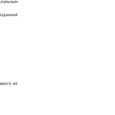
деальным
озданный
ажите её