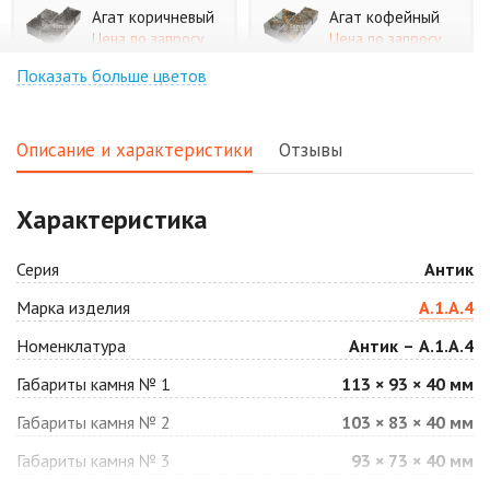
Агат коричневый
Агат кофейный
Цена по запросу
Цена по запросу
Показать больше цветов
Агат оранжевый
Аква
Цена по запросу
Цена по запросу
Описание и характеристики
Отзывы
Аляска белая
Аляска черная
Характеристика
Цена по запросу
Цена по запросу
Серия
Антик
Антрацит
Арабская ночь
Марка изделия
А.1.А.4
Цена по запросу
Цена по запросу
Номенклатура
Антик – А.1.А.4
Габариты камня № 1
113 × 93 × 40 мм
Барселона
Белая
Габариты камня № 2
103 × 83 × 40 мм
Цена по запросу
Цена по запросу
Габариты камня № 3
93 × 73 × 40 мм