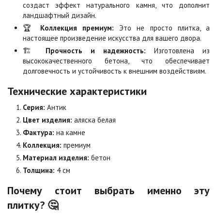
создаст эффект натурального камня, что дополнит
Цена по запросу
Цена по запросу
ландшафтный дизайн.
🏆
Коллекция премиум:
Это не просто плитка, а
настоящее произведение искусства для вашего двора.
Мокко
Неаполь
🏗️
Прочность и надежность:
Изготовлена из
Цена по запросу
Цена по запросу
высококачественного бетона, что обеспечивает
долговечность и устойчивость к внешним воздействиям.
Оранжевая
Осень
Технические характеристики
Цена по запросу
Цена по запросу
Серия:
Антик
Цвет изделия:
аляска белая
Особая серия
Сансет
Фактура:
на камне
Цена по запросу
Цена по запросу
Коллекция:
премиум
Материал изделия:
бетон
Толщина:
4 см
Сахара
Серая
Цена по запросу
Цена по запросу
Почему стоит выбрать именно эту
плитку? 🤔
Серо-белая
Сомон