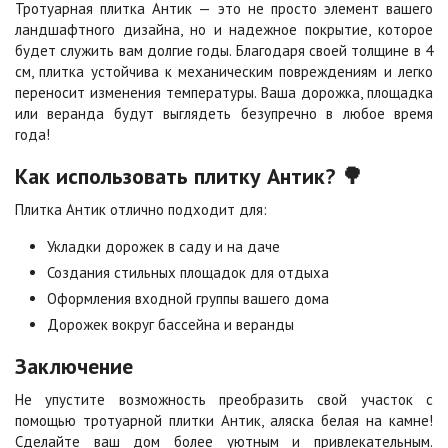
Тротуарная плитка Антик — это не просто элемент вашего
Цена по запросу
Цена по запросу
ландшафтного дизайна, но и надежное покрытие, которое
будет служить вам долгие годы. Благодаря своей толщине в 4
см, плитка устойчива к механическим повреждениям и легко
Сорренто
Степь
переносит изменения температуры. Ваша дорожка, площадка
Цена по запросу
Цена по запросу
или веранда будут выглядеть безупречно в любое время
года!
Стоун
Хаски
Как использовать плитку Антик? 🌳
Цена по запросу
Цена по запросу
Плитка Антик отлично подходит для:
Укладки дорожек в саду и на даче
Черная
Черно-белая
Создания стильных площадок для отдыха
Цена по запросу
Цена по запросу
Оформления входной группы вашего дома
Дорожек вокруг бассейна и веранды
Шафран
Янтарь
Заключение
Цена по запросу
Цена по запросу
Не упустите возможность преобразить свой участок с
помощью тротуарной плитки Антик, аляска белая на камне!
Яшма
Сделайте ваш дом более уютным и привлекательным.