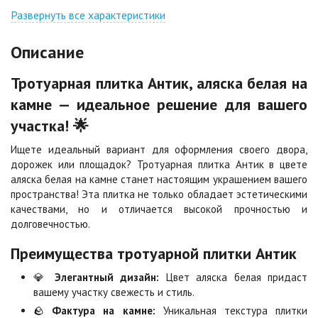
Джафар
Гончар
оранжевый
Развернуть все характеристики
Цена по запросу
Цена по запросу
Описание
Джафар черный
Желтая
Тротуарная плитка Антик, аляска белая на
Цена по запросу
Цена по запросу
камне — идеальное решение для вашего
участка! 🌟
Каир
Кармен
Цена по запросу
Цена по запросу
Ищете идеальный вариант для оформления своего двора,
дорожек или площадок? Тротуарная плитка Антик в цвете
аляска белая на камне станет настоящим украшением вашего
Клинкер
Конго
пространства! Эта плитка не только обладает эстетическими
Цена по запросу
Цена по запросу
качествами, но и отличается высокой прочностью и
долговечностью.
Преимущества тротуарной плитки Антик
Коричневая
Красная
Цена по запросу
Цена по запросу
💎
Элегантный дизайн:
Цвет аляска белая придаст
вашему участку свежесть и стиль.
🪨
Фактура на камне:
Уникальная текстура плитки
Листопад
Меланж