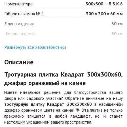
Номенклатура
300х300 – Б.3.К.6
Габариты камня № 1
300 × 300 × 60 мм
Барселона
Белая
Длина изделия
30 см
Цена по запросу
Цена по запросу
Ширина изделия
30 см
Джафар
Гончар
оранжевый
Развернуть все характеристики
Цена по запросу
Цена по запросу
Описание
Джафар черный
Желтая
Тротуарная плитка Квадрат 300х300х60,
Цена по запросу
Цена по запросу
джафар оранжевый на камне
Ищете идеальное решение для благоустройства вашего
Каир
Кармен
двора или садового участка? Обратите внимание на нашу
Цена по запросу
Цена по запросу
тротуарную плитку Квадрат 300х300х60
в насыщенном
джафар оранжевом цвете на камне! 🌟 Эта плитка не только
прекрасно впишется в любой ландшафт, но и станет
Клинкер
Конго
настоящим украшением вашего пространства.
Цена по запросу
Цена по запросу