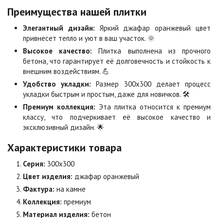
Преимущества нашей плитки
Коричневая
Красная
Элегантный дизайн:
Яркий джафар оранжевый цвет
Цена по запросу
Цена по запросу
привнесет тепло и уют в ваш участок. 🌞
Высокое качество:
Плитка выполнена из прочного
бетона, что гарантирует её долговечность и стойкость к
Листопад
Меланж
внешним воздействиям. 💪
Цена по запросу
Цена по запросу
Удобство укладки:
Размер 300х300 делает процесс
укладки быстрым и простым, даже для новичков. 🛠️
Премиум коллекция:
Эта плитка относится к премиум
Мокко
Неаполь
классу, что подчеркивает её высокое качество и
Цена по запросу
Цена по запросу
эксклюзивный дизайн. 🌟
Характеристики товара
Оранжевая
Осень
Серия:
300х300
Цена по запросу
Цена по запросу
Цвет изделия:
джафар оранжевый
Фактура:
на камне
Особая серия
Сансет
Коллекция:
премиум
Цена по запросу
Цена по запросу
Материал изделия:
бетон