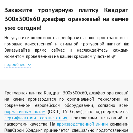
Закажите тротуарную плитку Квадрат
Шафран
Янтарь
300х300х60 джафар оранжевый на камне
Цена по запросу
Цена по запросу
уже сегодня!
Не упустите возможность преобразить ваше пространство с
Яшма
помощью качественной и стильной тротуарной плитки! 🏡
Цена по запросу
Заказывайте прямо сейчас и наслаждайтесь каждым
моментом, проведенным на вашем красивом участке! 🌿
подробнее
Тротуарная плитка Квадрат 300х300х60, джафар оранжевый
на камне производится по оригинальной технологии на
современном европейском оборудовании, согласно всем
нормативным актам
(ГОСТ, ТУ, Серия), что подтверждается
сертификатами соответствия
, протоколами испытаний и
паспортами качества. На
производственной линии
компании
ГлавСтрой Холдинг применяется специально подготовленное