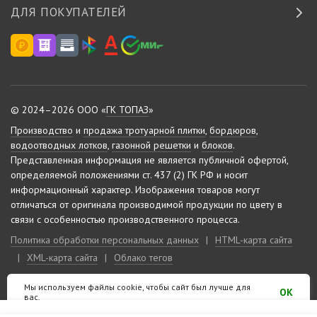
ДЛЯ ПОКУПАТЕЛЕЙ
© 2024–2026 ООО «
ГК ТОПАЗ
»
Производство
и
продажа тротуарной плитки
,
бордюров
,
водоотводных лотков
,
газонной решетки
и
блоков
.
Представленная информация не является публичной офертой,
определяемой положениями ст. 437 (2) ГК РФ и носит
информационный характер.
Изображения товаров могут
отличаться от оригинала производимой продукции по цвету в
связи с особенностью производственного процесса.
Политика обработки персональных данных
|
HTML-карта сайта
|
XML-карта сайта
|
Облако тегов
Мы используем файлы cookie, чтобы сайт был лучше для
Сделано на «
10-м этаже
»
OK
вас.