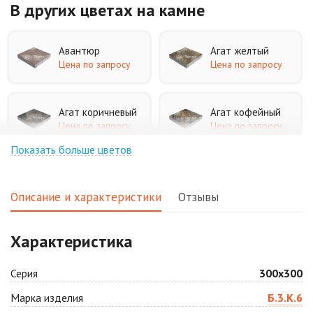
В других цветах
на камне
Авантюр
Агат желтый
Цена по запросу
Цена по запросу
Агат коричневый
Агат кофейный
Цена по запросу
Цена по запросу
Показать больше цветов
Агат оранжевый
Аква
Цена по запросу
Цена по запросу
Описание и характеристики
Отзывы
Аляска белая
Аляска черная
Характеристика
Цена по запросу
Цена по запросу
Серия
300х300
Антрацит
Арабская ночь
Марка изделия
Б.3.К.6
Цена по запросу
Цена по запросу