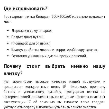
Где использовать?
Сахара
Серая
Тротуарная плитка Квадрат 300х300х60 идеально подходит
Цена по запросу
Цена по запросу
для:
Дорожек в саду и парке;
Серо-белая
Сомон
Подъездных путей;
Цена по запросу
Цена по запросу
Площадок для отдыха;
Благоустройства дворов и территорий вокруг домов;
Сорренто
Степь
Создания уникальных дизайнерских решений.
Цена по запросу
Цена по запросу
Почему стоит выбрать именно нашу
плитку?
Стоун
Хаски
Цена по запросу
Цена по запросу
Мы гарантируем высокое качество нашей продукции и
предлагаем конкурентные цены. 🌈 Благодаря прочному
бетону и уникальному дизайну, тротуарная плитка не
потеряет своей привлекательности даже после многих лет
Черная
Черно-белая
эксплуатации. С её помощью вы сможете легко создать
Цена по запросу
Цена по запросу
уютную атмосферу и подчеркнуть стиль вашего участка.