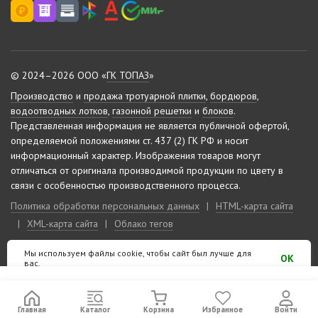
© 2024–2026 ООО «
ГК ТОПАЗ
»
Производство
и
продажа тротуарной плитки
,
бордюров
,
водоотводных лотков
,
газонной решетки
и
блоков
.
Представленная информация не является публичной офертой,
определяемой положениями ст. 437 (2) ГК РФ и носит
информационный характер.
Изображения товаров могут
отличаться от оригинала производимой продукции по цвету в
связи с особенностью производственного процесса.
Политика обработки персональных данных
|
HTML-карта сайта
|
XML-карта сайта
|
Облако тегов
Мы используем файлы cookie, чтобы сайт был лучше для
Сделано на «
10-м этаже
»
OK
вас.
Главная
Каталог
Корзина
Избранное
Войти