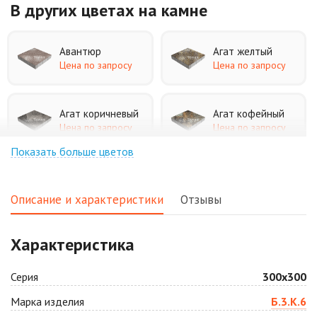
В других цветах
на камне
Авантюр
Агат желтый
Цена по запросу
Цена по запросу
Агат коричневый
Агат кофейный
Цена по запросу
Цена по запросу
Показать больше цветов
Агат оранжевый
Аква
Цена по запросу
Цена по запросу
Описание и характеристики
Отзывы
Аляска белая
Аляска черная
Характеристика
Цена по запросу
Цена по запросу
Серия
300х300
Антрацит
Арабская ночь
Марка изделия
Б.3.К.6
Цена по запросу
Цена по запросу