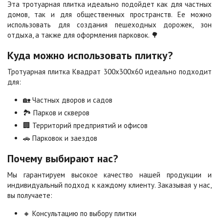
Эта тротуарная плитка идеально подойдет как для частных
домов, так и для общественных пространств. Ее можно
Сахара
Серая
использовать для создания пешеходных дорожек, зон
Цена по запросу
Цена по запросу
отдыха, а также для оформления парковок. 🌳
Куда можно использовать плитку?
Серо-белая
Сомон
Тротуарная плитка Квадрат 300х300х60 идеально подходит
Цена по запросу
Цена по запросу
для:
🏡 Частных дворов и садов
Сорренто
Степь
🏞️ Парков и скверов
Цена по запросу
Цена по запросу
🏢 Территорий предприятий и офисов
🚗 Парковок и заездов
Стоун
Хаски
Почему выбирают нас?
Цена по запросу
Цена по запросу
Мы гарантируем высокое качество нашей продукции и
индивидуальный подход к каждому клиенту. Заказывая у нас,
вы получаете:
Черная
Черно-белая
Цена по запросу
Цена по запросу
🔸 Консультацию по выбору плитки