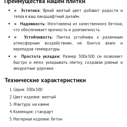
Преимущества нашей плитки
🔹
Эстетика:
Яркий желтый цвет добавит радости и
Коричневая
Красная
тепла в ваш ландшафтный дизайн.
Цена по запросу
Цена по запросу
🔹
Надежность:
Изготовлена из качественного бетона,
что обеспечивает прочность и долговечность.
🔹
Устойчивость:
Плитка устойчива к различным
Листопад
Меланж
атмосферным воздействиям, не боится влаги и
Цена по запросу
Цена по запросу
перепадов температуры.
🔹
Простота укладки:
Размер 300х300 см позволяет
быстро и легко укладывать плитку, создавая ровные и
Мокко
Неаполь
аккуратные дорожки.
Цена по запросу
Цена по запросу
Технические характеристики
Серия: 300х300
Оранжевая
Осень
Цена по запросу
Цена по запросу
Цвет изделия: желтый
Фактура: на камне
Коллекция: стандарт
Особая серия
Сансет
Материал изделия: бетон
Цена по запросу
Цена по запросу