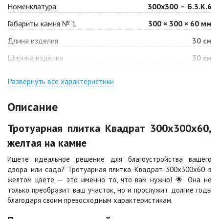
Номенклатура
300х300 – Б.3.К.6
Габариты камня № 1
300 × 300 × 60 мм
Барселона
Белая
Длина изделия
30 см
Цена по запросу
Цена по запросу
Ширина изделия
30 см
Джафар
Гончар
оранжевый
Развернуть все характеристики
Цена по запросу
Цена по запросу
Описание
Джафар черный
Желтая
Тротуарная плитка Квадрат 300х300х60,
Цена по запросу
Цена по запросу
желтая на камне
Ищете идеальное решение для благоустройства вашего
Каир
Кармен
двора или сада? Тротуарная плитка Квадрат 300х300х60 в
Цена по запросу
Цена по запросу
желтом цвете — это именно то, что вам нужно! 🌟 Она не
только преобразит ваш участок, но и прослужит долгие годы
благодаря своим превосходным характеристикам.
Клинкер
Конго
Цена по запросу
Цена по запросу