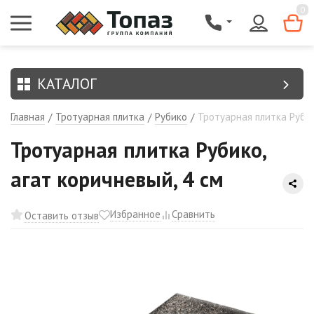
{$region.field[8]}
0
КАТАЛОГ
Главная
Тротуарная плитка
Рубико
Тротуарная плитка Рубик
/
/
/
Тротуарная плитка Рубико,
агат коричневый, 4 см
Избранное
Сравнить
Оставить отзыв