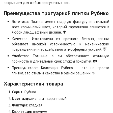
покрытием для любых прогулочных зон.
Клинкер
Конго
2
2
1 040 ₽
/м
1 040 ₽
/м
Преимущества тротуарной плитки Рубико
Эстетика: Плитка имеет гладкую фактуру и стильный
Коричневая
Красная
агат коричневый цвет, который гармонично впишется в
2
2
840 ₽
/м
840 ₽
/м
любой ландшафтный дизайн. 🌳
Качество: Изготовлена из прочного бетона, плитка
обладает высокой устойчивостью к механическим
Листопад
Меланж
повреждениям и воздействию атмосферных условий. ☔
2
2
1 040 ₽
/м
1 040 ₽
/м
Удобство: Толщина 4 см обеспечивает отличную
прочность и длительный срок службы покрытия. 🛤️
Премиум-класс: Коллекция Рубико — это не просто
Мокко
Неаполь
плитка, это стиль и качество в одном решении. ✨
2
2
1 040 ₽
/м
1 040 ₽
/м
Характеристики товара
Серия:
Рубико
Оранжевая
Осень
2
2
940 ₽
/м
1 040 ₽
/м
Цвет изделия:
агат коричневый
Фактура:
гладкая
Коллекция:
премиум