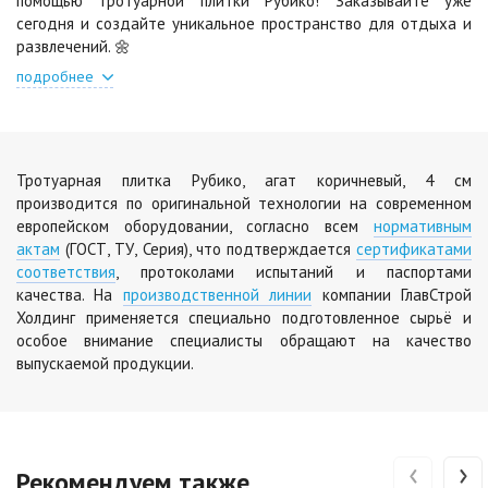
помощью тротуарной плитки Рубико! Заказывайте уже
Черная
Черно-белая
2
2
840 ₽
/м
1 040 ₽
/м
сегодня и создайте уникальное пространство для отдыха и
развлечений. 🌼
подробнее
Шафран
Янтарь
2
2
1 040 ₽
/м
1 040 ₽
/м
Тротуарная плитка Рубико, агат коричневый, 4 см
Яшма
производится по оригинальной технологии на современном
2
1 040 ₽
/м
европейском оборудовании, согласно всем
нормативным
актам
(ГОСТ, ТУ, Серия), что подтверждается
сертификатами
соответствия
, протоколами испытаний и паспортами
качества. На
производственной линии
компании ГлавСтрой
Холдинг применяется специально подготовленное сырьё и
особое внимание специалисты обращают на качество
выпускаемой продукции.
‹
›
Рекомендуем также