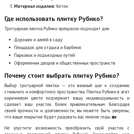
Особая серия
Сансет
Материал изделия:
бетон
2
2
1 040 ₽
/м
1 040 ₽
/м
Где использовать плитку Рубико?
Тротуарная плитка Рубико прекрасно подходит для:
Сахара
Серая
2
2
1 040 ₽
/м
750 ₽
/м
Дорожек и аллей в саду
Площадок для отдыха и барбекю
Парковок и подъездных путей
Серо-белая
Сомон
2
2
1 040 ₽
/м
1 040 ₽
/м
Оформления дворов и общественных пространств
Почему стоит выбрать плитку Рубико?
Сорренто
Степь
Выбор тротуарной плитки — это важный шаг к созданию
2
2
1 040 ₽
/м
1 040 ₽
/м
стильного и комфортного пространства. Плитка Рубико в агат
коричневом цвете подчеркнет вашу индивидуальность и
сделает ваш участок более привлекательным. Благодаря
Стоун
Хаски
своей прочности и долговечности, вы можете быть уверены,
2
2
1 040 ₽
/м
1 040 ₽
/м
что ваше покрытие будет радовать вас многие годы. 🏡
Не упустите возможность преобразить свой участок с