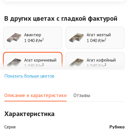
В других цветах
с гладкой фактурой
Авантюр
Агат желтый
2
2
1 040 ₽
/м
1 040 ₽
/м
Агат коричневый
Агат кофейный
2
2
1 040 ₽
/м
1 040 ₽
/м
Показать больше цветов
Агат оранжевый
Аква
2
2
1 040 ₽
/м
1 040 ₽
/м
Описание и характеристики
Отзывы
Аляска белая
Аляска черная
Характеристика
2
2
1 040 ₽
/м
1 040 ₽
/м
Серия
Рубико