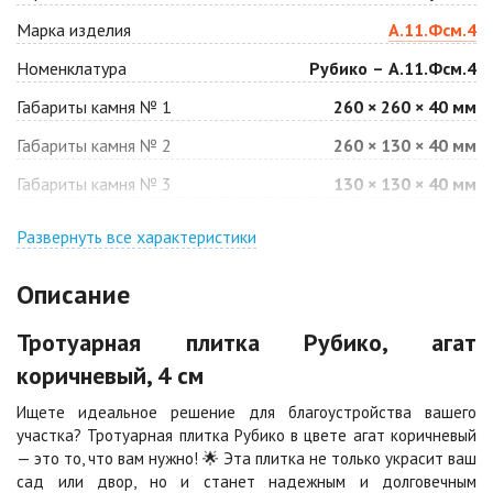
Антрацит
Арабская ночь
Марка изделия
А.11.Фсм.4
2
2
1 040 ₽
/м
1 040 ₽
/м
Номенклатура
Рубико – А.11.Фсм.4
Габариты камня № 1
260 × 260 × 40 мм
Барселона
Белая
2
2
Габариты камня № 2
260 × 130 × 40 мм
1 040 ₽
/м
940 ₽
/м
Габариты камня № 3
130 × 130 × 40 мм
Джафар
Гончар
оранжевый
Развернуть все характеристики
2
1 040 ₽
/м
2
1 040 ₽
/м
Описание
Джафар черный
Желтая
Тротуарная плитка Рубико, агат
2
2
1 040 ₽
/м
940 ₽
/м
коричневый, 4 см
Ищете идеальное решение для благоустройства вашего
Каир
Кармен
2
2
участка? Тротуарная плитка Рубико в цвете агат коричневый
1 040 ₽
/м
1 040 ₽
/м
— это то, что вам нужно! 🌟 Эта плитка не только украсит ваш
сад или двор, но и станет надежным и долговечным