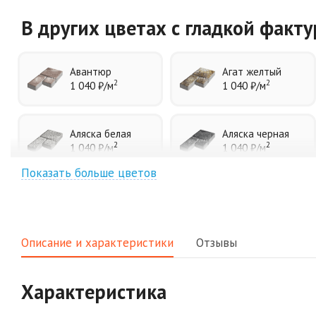
В других цветах
с гладкой факт
Авантюр
Агат желтый
2
2
1 040 ₽
/м
1 040 ₽
/м
Аляска белая
Аляска черная
2
2
1 040 ₽
/м
1 040 ₽
/м
Показать больше цветов
Джафар
Гончар
оранжевый
2
1 040 ₽
/м
2
1 040 ₽
/м
Описание и характеристики
Отзывы
Клинкер
Конго
2
2
1 040 ₽
/м
1 040 ₽
/м
Характеристика