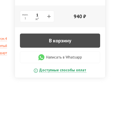
мин.
940
₽
1
м²
Фсм.4
В корзину
лтый
ндарт
Написать в Whatsapp
Доступные способы оплат