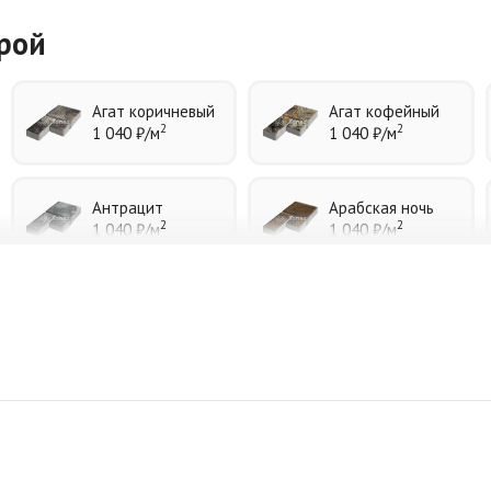
урой
Агат коричневый
Агат кофейный
2
2
1 040 ₽
/м
1 040 ₽
/м
Антрацит
Арабская ночь
2
2
1 040 ₽
/м
1 040 ₽
/м
Джафар черный
Желтая
2
2
1 040 ₽
/м
940 ₽
/м
Коричневая
Красная
2
2
840 ₽
/м
840 ₽
/м