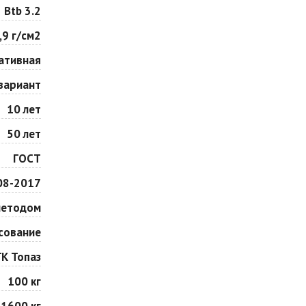
Особая серия
Сансет
Btb 3.2
2
2
1 040 ₽
/м
1 040 ₽
/м
,9 г/см2
ативная
Сорренто
Степь
2
2
1 040 ₽
/м
1 040 ₽
/м
вариант
10 лет
Шафран
Янтарь
50 лет
2
2
1 040 ₽
/м
1 040 ₽
/м
ГОСТ
08-2017
методом
сование
ГК Топаз
100 кг
1600 кг