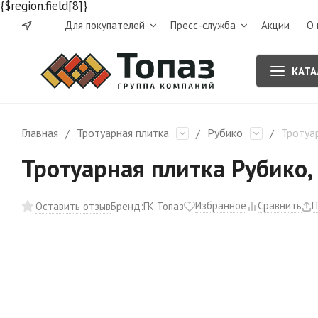
{$region.field[8]}
Для покупателей
Пресс-служба
Акции
О 
КАТА
Главная
Тротуарная плитка
Рубико
Тротуар
/
/
/
Тротуарная плитка Рубико, 
Избранное
Сравнить
П
ГК Топаз
Оставить отзыв
Бренд: