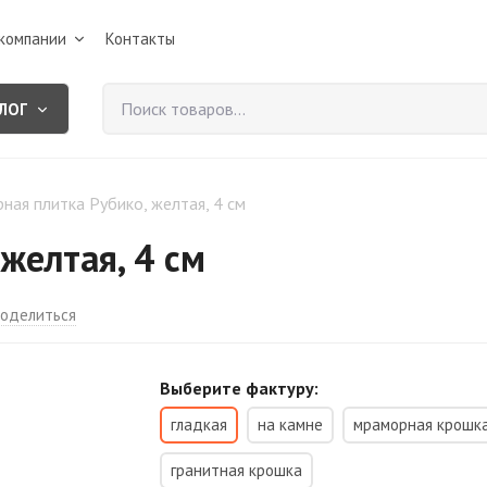
компании
Контакты
ЛОГ
ная плитка Рубико, желтая, 4 см
желтая, 4 см
оделиться
Выберите фактуру:
гладкая
на камне
мраморная крошк
гранитная крошка