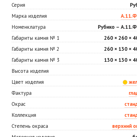
Мокко
Неаполь
Серия
Ру
2
2
1 040 ₽
/м
1 040 ₽
/м
Марка изделия
А.11.Ф
Номенклатура
Рубико – А.11.Ф
Сахара
Серая
2
2
1 040 ₽
/м
750 ₽
/м
Габариты камня № 1
260 × 260 × 4
Габариты камня № 2
260 × 130 × 4
Стоун
Хаски
Габариты камня № 3
130 × 130 × 4
2
2
1 040 ₽
/м
1 040 ₽
/м
Высота изделия
Цвет изделия
же
Яшма
2
1 040 ₽
/м
Фактура
гла
Окрас
стан
Коллекция
стан
Степень окраса
верхний о
Материал изделия
б