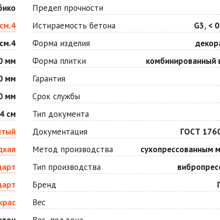
Оранжевая
Осень
бико
Предел прочности
2
2
940 ₽
/м
1 040 ₽
/м
см.4
Истираемость бетона
G3, < 0
см.4
Форма изделия
декор
Серо-белая
Сомон
2
2
1 040 ₽
/м
1 040 ₽
/м
0 мм
Форма плитки
комбинированный 
0 мм
Гарантия
Черная
Черно-белая
0 мм
Срок службы
2
2
840 ₽
/м
1 040 ₽
/м
4 см
Тип документа
лтый
Документация
ГОСТ 176
дкая
Метод производства
сухопрессованным 
дарт
Тип производства
вибропрес
дарт
Бренд
крас
Вес
етон
Вес, поддона