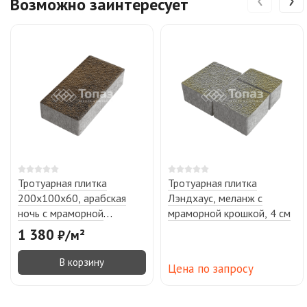
Возможно заинтересует
Тротуарная плитка
Тротуарная плитка
200х100х60, арабская
Лэндхаус, меланж с
ночь с мраморной
мраморной крошкой, 4 см
крошкой
1 380
₽
/
м²
В корзину
Цена по запросу