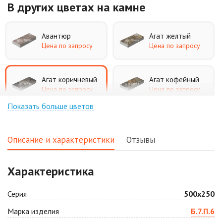
В других цветах
на камне
Авантюр
Агат желтый
Цена по запросу
Цена по запросу
Агат коричневый
Агат кофейный
Цена по запросу
Цена по запросу
Показать больше цветов
Агат оранжевый
Аква
Цена по запросу
Цена по запросу
Описание и характеристики
Отзывы
Аляска белая
Аляска черная
Характеристика
Цена по запросу
Цена по запросу
Серия
500х250
Антрацит
Арабская ночь
Марка изделия
Б.7.П.6
Цена по запросу
Цена по запросу