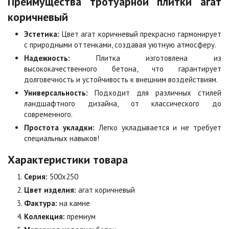
Преимущества тротуарной плитки агат
коричневый
Коричневая
Красная
Эстетика:
Цвет агат коричневый прекрасно гармонирует
Цена по запросу
Цена по запросу
с природными оттенками, создавая уютную атмосферу.
Надежность:
Плитка изготовлена из
высококачественного бетона, что гарантирует
Листопад
Меланж
долговечность и устойчивость к внешним воздействиям.
Цена по запросу
Цена по запросу
Универсальность:
Подходит для различных стилей
ландшафтного дизайна, от классического до
современного.
Мокко
Неаполь
Простота укладки:
Легко укладывается и не требует
Цена по запросу
Цена по запросу
специальных навыков!
Характеристики товара
Оранжевая
Осень
Цена по запросу
Цена по запросу
Серия:
500х250
Цвет изделия:
агат коричневый
Фактура:
на камне
Особая серия
Сансет
Коллекция:
премиум
Цена по запросу
Цена по запросу