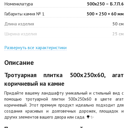
Номенклатура
500х250 – Б.7.П.6
Габариты камня № 1
500 × 250 × 60 мм
Барселона
Белая
Длина изделия
50 см
Цена по запросу
Цена по запросу
Ширина изделия
25 см
Джафар
Гончар
оранжевый
Развернуть все характеристики
Цена по запросу
Цена по запросу
Описание
Джафар черный
Желтая
Тротуарная плитка 500х250х60, агат
Цена по запросу
Цена по запросу
коричневый на камне
Придайте вашему ландшафту уникальный и стильный вид с
Каир
Кармен
помощью тротуарной плитки 500х250х60 в цвете агат
Цена по запросу
Цена по запросу
коричневый. Этот премиум продукт идеально подходит для
создания красивых и долговечных дорожек, площадок и
других элементов вашего двора или сада. 🌳✨
Клинкер
Конго
Цена по запросу
Цена по запросу