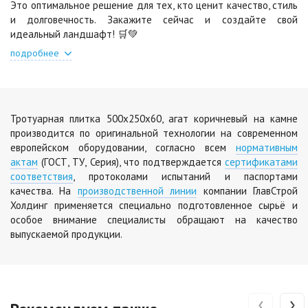
Это оптимальное решение для тех, кто ценит качество, стиль
и долговечность. Закажите сейчас и создайте свой
Шафран
Янтарь
идеальный ландшафт! 🛒💚
Цена по запросу
Цена по запросу
подробнее
Яшма
Цена по запросу
Тротуарная плитка 500х250х60, агат коричневый на камне
производится по оригинальной технологии на современном
европейском оборудовании, согласно всем
нормативным
актам
(ГОСТ, ТУ, Серия), что подтверждается
сертификатами
соответствия
, протоколами испытаний и паспортами
качества. На
производственной линии
компании ГлавСтрой
Холдинг применяется специально подготовленное сырьё и
особое внимание специалисты обращают на качество
выпускаемой продукции.
‹
›