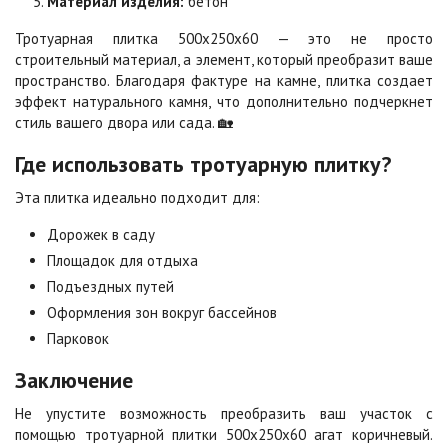
Материал изделия:
бетон
Тротуарная плитка 500х250х60 — это не просто
Сахара
Серая
строительный материал, а элемент, который преобразит ваше
Цена по запросу
Цена по запросу
пространство. Благодаря фактуре на камне, плитка создает
эффект натурального камня, что дополнительно подчеркнет
стиль вашего двора или сада. 🏡
Серо-белая
Сомон
Цена по запросу
Цена по запросу
Где использовать тротуарную плитку?
Эта плитка идеально подходит для:
Сорренто
Степь
Дорожек в саду
Цена по запросу
Цена по запросу
Площадок для отдыха
Подъездных путей
Оформления зон вокруг бассейнов
Стоун
Хаски
Цена по запросу
Цена по запросу
Парковок
Заключение
Черная
Черно-белая
Не упустите возможность преобразить ваш участок с
Цена по запросу
Цена по запросу
помощью тротуарной плитки 500х250х60 агат коричневый.