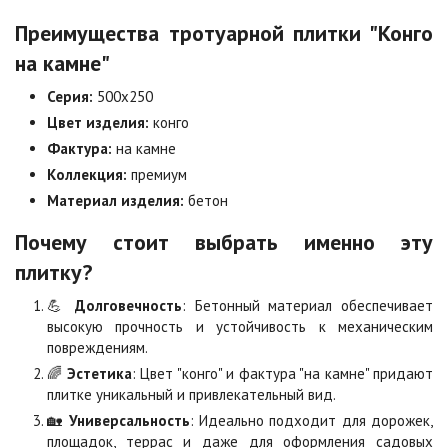
Преимущества тротуарной плитки "Конго
Коричневая
Красная
на камне"
Цена по запросу
Цена по запросу
Серия:
500х250
Цвет изделия:
конго
Листопад
Меланж
Фактура:
на камне
Цена по запросу
Цена по запросу
Коллекция:
премиум
Материал изделия:
бетон
Мокко
Неаполь
Почему стоит выбрать именно эту
Цена по запросу
Цена по запросу
плитку?
💪
Долговечность
: Бетонный материал обеспечивает
Оранжевая
Осень
высокую прочность и устойчивость к механическим
Цена по запросу
Цена по запросу
повреждениям.
🌈
Эстетика
: Цвет "конго" и фактура "на камне" придают
плитке уникальный и привлекательный вид.
Особая серия
Сансет
🏡
Универсальность
: Идеально подходит для дорожек,
Цена по запросу
Цена по запросу
площадок, террас и даже для оформления садовых