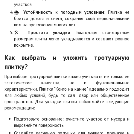
участков.
🌦️
Устойчивость к погодным условиям
: Плитка не
Сахара
Серая
боится дождя и снега, сохраняя свой первоначальный
Цена по запросу
Цена по запросу
вид на протяжении многих лет.
🛠️
Простота укладки
: Благодаря стандартным
размерам плиты легко укладываются и создают ровное
Серо-белая
Сомон
покрытие.
Цена по запросу
Цена по запросу
Как выбрать и уложить тротуарную
плитку?
Сорренто
Степь
Цена по запросу
Цена по запросу
При выборе тротуарной плитки важно учитывать не только ее
эстетические качества, но и функциональные
характеристики. Плитка "Конго на камне" идеально подходит
Стоун
Хаски
для любых условий, будь то сад, двор или общественное
Цена по запросу
Цена по запросу
пространство. Для укладки плитки соблюдайте следующие
рекомендации:
Подготовьте основание: очистите участок от мусора и
Черная
Черно-белая
выровняйте поверхность.
Цена по запросу
Цена по запросу
Создайте песчаную подушку для лучшего дренажа и