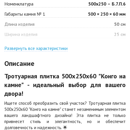
Номенклатура
500х250 – Б.7.П.6
Габариты камня № 1
500 × 250 × 60 мм
Барселона
Белая
Длина изделия
50 см
Цена по запросу
Цена по запросу
Ширина изделия
25 см
Джафар
Гончар
оранжевый
Развернуть все характеристики
Цена по запросу
Цена по запросу
Описание
Джафар черный
Желтая
Тротуарная плитка 500х250х60 "Конго на
Цена по запросу
Цена по запросу
камне" - идеальный выбор для вашего
двора!
Каир
Кармен
Цена по запросу
Цена по запросу
Ищете способ преобразить свой участок? Тротуарная плитка
500х250х60 "Конго на камне" станет незаменимым элементом
вашего ландшафтного дизайна! Эта плитка не только
Клинкер
Конго
привнесет стиль и элегантность, но и обеспечит
Цена по запросу
Цена по запросу
долговечность и надежность. 🌟