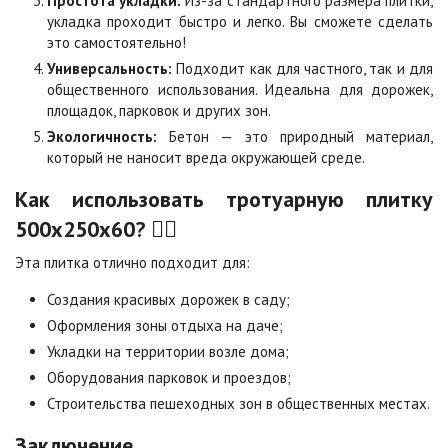
Простота укладки:
Из-за стандартного размера плитки,
Сахара
Серая
укладка проходит быстро и легко. Вы сможете сделать
Цена по запросу
Цена по запросу
это самостоятельно!
Универсальность:
Подходит как для частного, так и для
общественного использования. Идеальна для дорожек,
Серо-белая
Сомон
площадок, парковок и других зон.
Цена по запросу
Цена по запросу
Экологичность:
Бетон — это природный материал,
который не наносит вреда окружающей среде.
Сорренто
Степь
Как использовать тротуарную плитку
Цена по запросу
Цена по запросу
500х250х60? 🚶‍♂️
Эта плитка отлично подходит для:
Стоун
Хаски
Цена по запросу
Цена по запросу
Создания красивых дорожек в саду;
Оформления зоны отдыха на даче;
Укладки на территории возле дома;
Черная
Черно-белая
Оборудования парковок и проездов;
Цена по запросу
Цена по запросу
Строительства пешеходных зон в общественных местах.
Заключение
Шафран
Янтарь