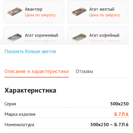
Авантюр
Агат желтый
Цена по запросу
Цена по запросу
Агат коричневый
Агат кофейный
Цена по запросу
Цена по запросу
Показать больше цветов
Агат оранжевый
Аква
Цена по запросу
Цена по запросу
Описание и характеристики
Отзывы
Аляска белая
Аляска черная
Характеристика
Цена по запросу
Цена по запросу
Серия
500х250
Антрацит
Арабская ночь
Марка изделия
Б.7.П.6
Цена по запросу
Цена по запросу
Номенклатура
500х250 – Б.7.П.6