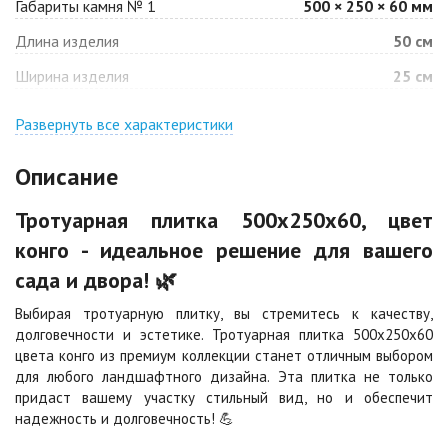
Габариты камня № 1
500 × 250 × 60 мм
Барселона
Белая
Длина изделия
50 см
Цена по запросу
Цена по запросу
Ширина изделия
25 см
Джафар
Гончар
оранжевый
Развернуть все характеристики
Цена по запросу
Цена по запросу
Описание
Джафар черный
Желтая
Тротуарная плитка 500х250х60, цвет
Цена по запросу
Цена по запросу
конго - идеальное решение для вашего
сада и двора! 🌿
Каир
Кармен
Цена по запросу
Цена по запросу
Выбирая тротуарную плитку, вы стремитесь к качеству,
долговечности и эстетике. Тротуарная плитка 500х250х60
цвета конго из премиум коллекции станет отличным выбором
Клинкер
Конго
для любого ландшафтного дизайна. Эта плитка не только
Цена по запросу
Цена по запросу
придаст вашему участку стильный вид, но и обеспечит
надежность и долговечность! 💪