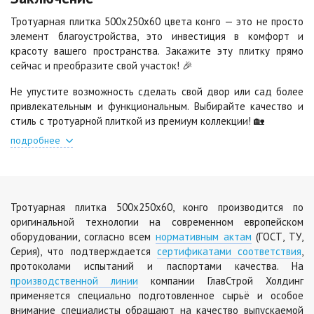
Цена по запросу
Цена по запросу
Тротуарная плитка 500х250х60 цвета конго — это не просто
элемент благоустройства, это инвестиция в комфорт и
красоту вашего пространства. Закажите эту плитку прямо
Яшма
сейчас и преобразите свой участок! 🎉
Цена по запросу
Не упустите возможность сделать свой двор или сад более
привлекательным и функциональным. Выбирайте качество и
стиль с тротуарной плиткой из премиум коллекции! 🏡
подробнее
Тротуарная плитка 500х250х60, конго производится по
оригинальной технологии на современном европейском
оборудовании, согласно всем
нормативным актам
(ГОСТ, ТУ,
Серия), что подтверждается
сертификатами соответствия
,
протоколами испытаний и паспортами качества. На
производственной линии
компании ГлавСтрой Холдинг
применяется специально подготовленное сырьё и особое
внимание специалисты обращают на качество выпускаемой