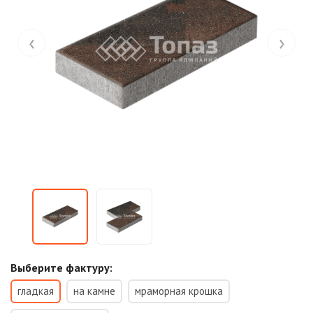
‹
›
Выберите фактуру:
гладкая
на камне
мраморная крошка