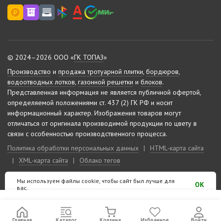
© 2024–2026 ООО «
ГК ТОПАЗ
»
Производство
и
продажа тротуарной плитки
,
бордюров
,
водоотводных лотков
,
газонной решетки
и
блоков
.
Представленная информация не является публичной офертой,
определяемой положениями ст. 437 (2) ГК РФ и носит
информационный характер.
Изображения товаров могут
отличаться от оригинала производимой продукции по цвету в
связи с особенностью производственного процесса.
Политика обработки персональных данных
|
HTML-карта сайта
|
XML-карта сайта
|
Облако тегов
Мы используем файлы cookie, чтобы сайт был лучше для
Сделано на «
10-м этаже
»
OK
вас.
Главная
Каталог
Корзина
Избранное
Войти