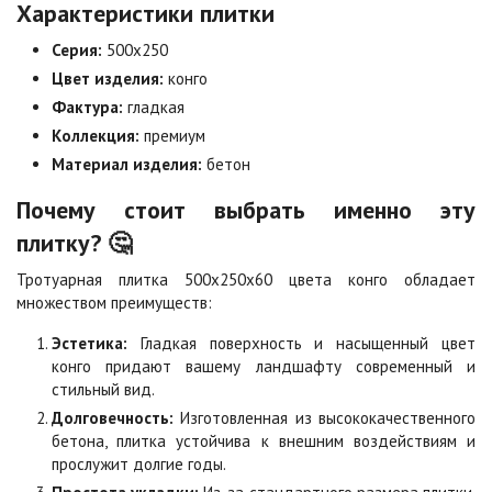
Характеристики плитки
Коричневая
Красная
Цена по запросу
Цена по запросу
Серия:
500х250
Цвет изделия:
конго
Фактура:
гладкая
Листопад
Меланж
Цена по запросу
Цена по запросу
Коллекция:
премиум
Материал изделия:
бетон
Почему стоит выбрать именно эту
Мокко
Неаполь
Цена по запросу
Цена по запросу
плитку? 🤔
Тротуарная плитка 500х250х60 цвета конго обладает
множеством преимуществ:
Оранжевая
Осень
Цена по запросу
Цена по запросу
Эстетика:
Гладкая поверхность и насыщенный цвет
конго придают вашему ландшафту современный и
стильный вид.
Особая серия
Сансет
Долговечность:
Изготовленная из высококачественного
Цена по запросу
Цена по запросу
бетона, плитка устойчива к внешним воздействиям и
прослужит долгие годы.