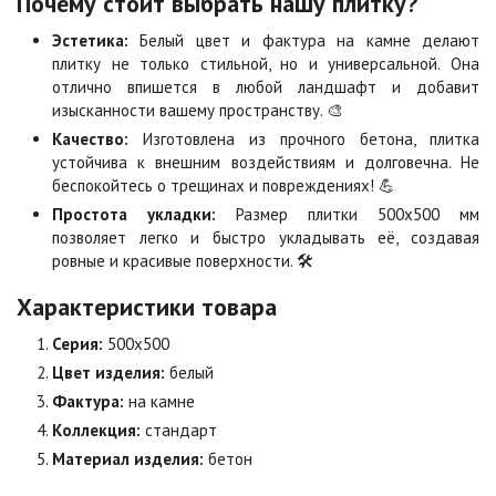
Почему стоит выбрать нашу плитку?
Эстетика:
Белый цвет и фактура на камне делают
Коричневая
Красная
плитку не только стильной, но и универсальной. Она
Цена по запросу
Цена по запросу
отлично впишется в любой ландшафт и добавит
изысканности вашему пространству. 🎨
Качество:
Изготовлена из прочного бетона, плитка
Листопад
Меланж
устойчива к внешним воздействиям и долговечна. Не
Цена по запросу
Цена по запросу
беспокойтесь о трещинах и повреждениях! 💪
Простота укладки:
Размер плитки 500х500 мм
позволяет легко и быстро укладывать её, создавая
Мокко
Неаполь
ровные и красивые поверхности. 🛠️
Цена по запросу
Цена по запросу
Характеристики товара
Серия:
500х500
Оранжевая
Осень
Цвет изделия:
белый
Цена по запросу
Цена по запросу
Фактура:
на камне
Коллекция:
стандарт
Особая серия
Сансет
Материал изделия:
бетон
Цена по запросу
Цена по запросу