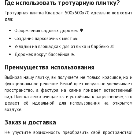
Где использовать тротуарную плитку?
Тротуарная плитка Квадрат 500х500х70 идеально подходит
Сахара
Серая
для:
Цена по запросу
Цена по запросу
Оформления садовых дорожек 🌳
Создания парковочных мест 🚗
Серо-белая
Сомон
Укладки на площадках для отдыха и барбекю 🍖
Цена по запросу
Цена по запросу
Дорожек вокруг бассейнов 🏊
Преимущества использования
Сорренто
Степь
Цена по запросу
Цена по запросу
Выбирая нашу плитку, вы получаете не только красивое, но и
функциональное решение. Белый цвет визуально увеличивает
пространство, а фактура на камне придает естественный
Стоун
Хаски
вид. Плитка легко очищается и устойчива к загрязнениям, что
Цена по запросу
Цена по запросу
делает её идеальной для использования на открытом
воздухе.
Заказ и доставка
Черная
Черно-белая
Цена по запросу
Цена по запросу
Не упустите возможность преобразить своё пространство!