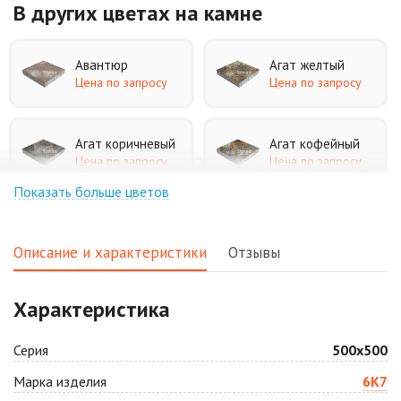
В других цветах
на камне
Авантюр
Агат желтый
Цена по запросу
Цена по запросу
Агат коричневый
Агат кофейный
Цена по запросу
Цена по запросу
Показать больше цветов
Агат оранжевый
Аква
Цена по запросу
Цена по запросу
Описание и характеристики
Отзывы
Аляска белая
Аляска черная
Характеристика
Цена по запросу
Цена по запросу
Серия
500х500
Антрацит
Арабская ночь
Марка изделия
6К7
Цена по запросу
Цена по запросу