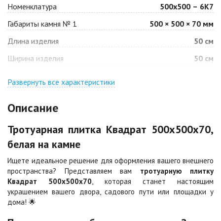
Номенклатура
500х500 – 6К7
Габариты камня № 1
500 × 500 × 70 мм
Барселона
Белая
Длина изделия
50 см
Цена по запросу
Цена по запросу
Ширина изделия
50 см
Джафар
Гончар
оранжевый
Развернуть все характеристики
Цена по запросу
Цена по запросу
Описание
Джафар черный
Желтая
Тротуарная плитка Квадрат 500х500х70,
Цена по запросу
Цена по запросу
белая на камне
Ищете идеальное решение для оформления вашего внешнего
Каир
Кармен
пространства? Представляем вам
тротуарную плитку
Цена по запросу
Цена по запросу
Квадрат 500х500х70
, которая станет настоящим
украшением вашего двора, садового пути или площадки у
дома! 🌟
Клинкер
Конго
Цена по запросу
Цена по запросу