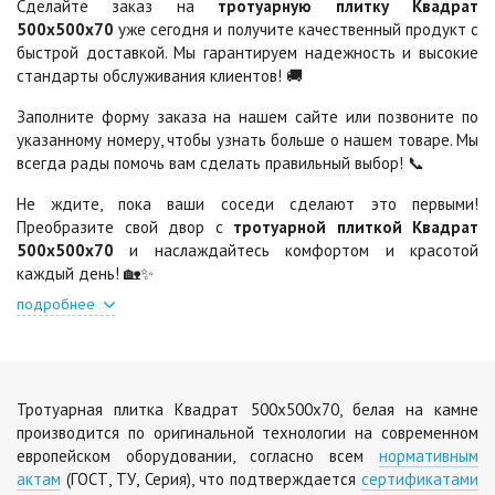
Сделайте заказ на
тротуарную плитку Квадрат
500х500х70
уже сегодня и получите качественный продукт с
Шафран
Янтарь
быстрой доставкой. Мы гарантируем надежность и высокие
Цена по запросу
Цена по запросу
стандарты обслуживания клиентов! 🚚
Заполните форму заказа на нашем сайте или позвоните по
указанному номеру, чтобы узнать больше о нашем товаре. Мы
Яшма
всегда рады помочь вам сделать правильный выбор! 📞
Цена по запросу
Не ждите, пока ваши соседи сделают это первыми!
Преобразите свой двор с
тротуарной плиткой Квадрат
500х500х70
и наслаждайтесь комфортом и красотой
каждый день! 🏡✨
подробнее
Тротуарная плитка Квадрат 500х500х70, белая на камне
производится по оригинальной технологии на современном
европейском оборудовании, согласно всем
нормативным
актам
(ГОСТ, ТУ, Серия), что подтверждается
сертификатами