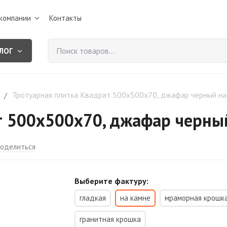
компании
Контакты
ЛОГ
Тротуарная плитка Квадрат 500х500х70, джафар черный на
/
т 500х500х70, джафар черны
оделиться
Выберите фактуру:
гладкая
на камне
мраморная крошк
гранитная крошка