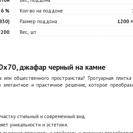
 6 %
Кол-во на поддоне
В30)
Размер поддона
1200 ×
F200
Вес, шт
0х70, джафар черный на камне
а или общественного пространства? Тротуарная плитка
о элегантное и практичное решение, которое преобраз
частку стильный и современный вид.
яет уникальности и эстетики.
 высокую прочность и стойкость к внешним воздействия