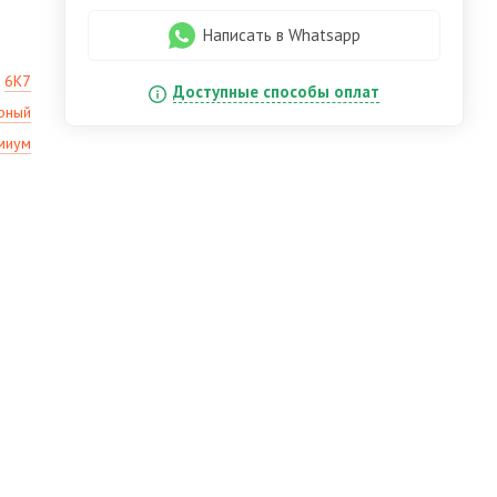
Написать в Whatsapp
6К7
Доступные способы оплат
рный
миум