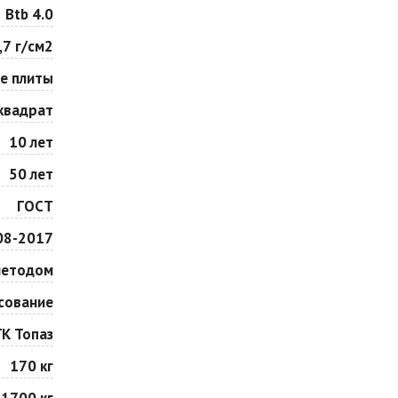
Особая серия
Сансет
Btb 4.0
Цена по запросу
Цена по запросу
,7 г/см2
е плиты
Сорренто
Степь
Цена по запросу
Цена по запросу
квадрат
10 лет
Шафран
Янтарь
50 лет
Цена по запросу
Цена по запросу
ГОСТ
08-2017
методом
сование
ГК Топаз
170 кг
1700 кг