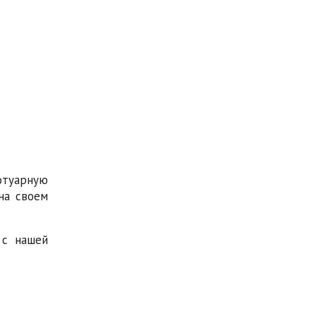
отуарную
на своем
 с нашей