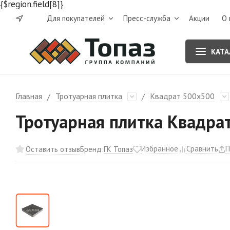
{$region.field[8]}
Для покупателей
Пресс-служба
Акции
О 
КАТА
Главная
Тротуарная плитка
Квадрат 500х500
/
/
Тротуарная плитка Квадра
Избранное
Сравнить
П
ГК Топаз
Оставить отзыв
Бренд: