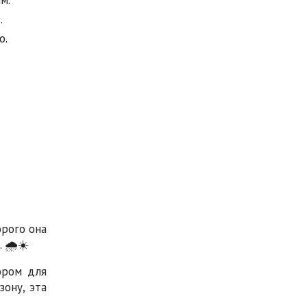
.
о.
орого она
 🌧️☀️
ором для
ону, эта