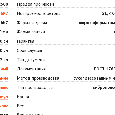
Оранжевая
Осень
х500
Предел прочности
Цена по запросу
Цена по запросу
6К7
Истираемость бетона
G1, < 0
 6К7
Форма изделия
широкоформатны
Серо-белая
Сомон
Цена по запросу
Цена по запросу
0 мм
Форма плитки
0 см
Гарантия
Черная
Черно-белая
0 см
Срок службы
Цена по запросу
Цена по запросу
7 см
Тип документа
рный
Документация
ГОСТ 176
амне
Метод производства
сухопрессованным 
микс
Тип производства
вибропрес
миум
Бренд
крас
Вес
етон
Вес, поддона