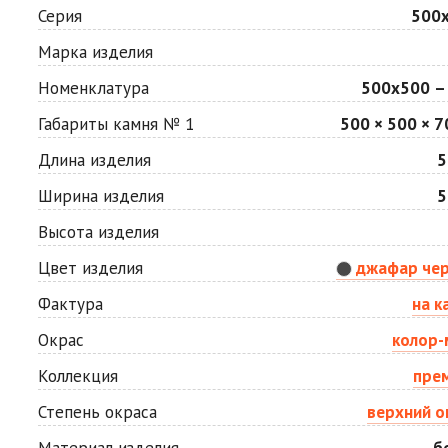
Мокко
Неаполь
Серия
500
Цена по запросу
Цена по запросу
Марка изделия
Номенклатура
500х500 –
Сахара
Серая
Цена по запросу
Цена по запросу
Габариты камня № 1
500 × 500 × 7
Длина изделия
5
Стоун
Хаски
Ширина изделия
5
Цена по запросу
Цена по запросу
Высота изделия
Цвет изделия
джафар че
Яшма
Цена по запросу
Фактура
на к
Окрас
колор-
Коллекция
пре
Степень окраса
верхний о
Материал изделия
б