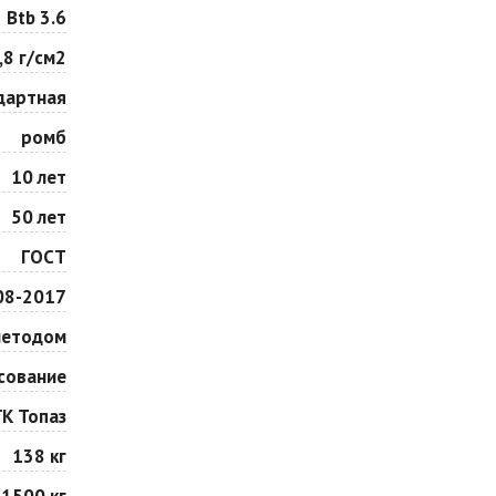
Особая серия
Сансет
Btb 3.6
Цена по запросу
Цена по запросу
,8 г/см2
дартная
Сорренто
Степь
Цена по запросу
Цена по запросу
ромб
10 лет
Шафран
Янтарь
50 лет
Цена по запросу
Цена по запросу
ГОСТ
08-2017
методом
сование
ГК Топаз
138 кг
1500 кг