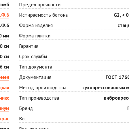
Оранжевая
Осень
Ромб
Предел прочности
Цена по запросу
Цена по запросу
.Ф.6
Истираемость бетона
G2, < 0
.Ф.6
Форма изделия
стан
Серо-белая
Сомон
Цена по запросу
Цена по запросу
0 мм
Форма плитки
0 см
Гарантия
Черная
Черно-белая
0 см
Срок службы
Цена по запросу
Цена по запросу
6 см
Тип документа
рмен
Документация
ГОСТ 176
дкая
Метод производства
сухопрессованным 
микс
Тип производства
вибропрес
миум
Бренд
крас
Вес
етон
Вес, поддона