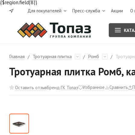
{$region.field[8]}
Для покупателей
Пресс-служба
Акции
О 
КАТА
Главная
Тротуарная плитка
Ромб
Тротуарн
/
/
/
Тротуарная плитка Ромб, к
Избранное
Сравнить
П
ГК Топаз
Оставить отзыв
Бренд: