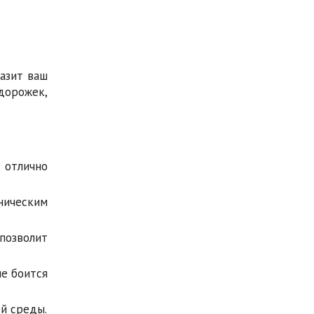
разит ваш
дорожек,
 отлично
ническим
позволит
е боится
й среды.