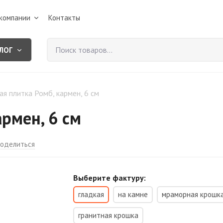
компании
Контакты
ЛОГ
ая плитка Ромб, кармен, 6 см
армен, 6 см
оделиться
Выберите фактуру:
гладкая
на камне
мраморная крошк
гранитная крошка