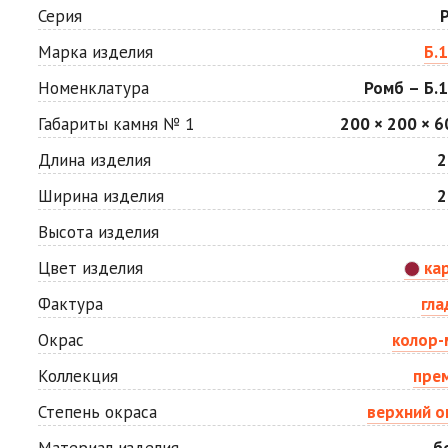
Мокко
Неаполь
Серия
Цена по запросу
Цена по запросу
Марка изделия
Б.1
Номенклатура
Ромб – Б.1
Сахара
Серая
Цена по запросу
Цена по запросу
Габариты камня № 1
200 × 200 × 6
Длина изделия
2
Стоун
Хаски
Ширина изделия
2
Цена по запросу
Цена по запросу
Высота изделия
Цвет изделия
ка
Яшма
Цена по запросу
Фактура
гла
Окрас
колор-
Коллекция
пре
Степень окраса
верхний о
Материал изделия
б