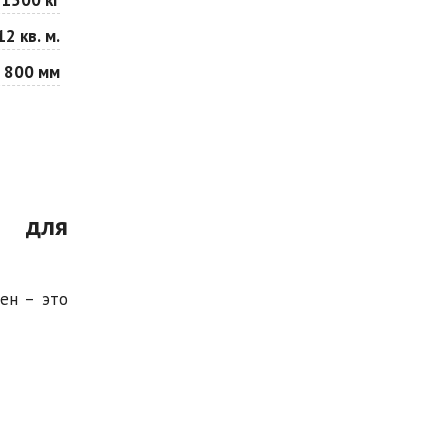
12 кв. м.
 800 мм
р для
ен – это