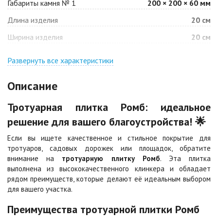
Габариты камня № 1
200 × 200 × 60 мм
Барселона
Белая
Длина изделия
20 см
Цена по запросу
Цена по запросу
Ширина изделия
20 см
Джафар
Гончар
оранжевый
Развернуть все характеристики
Цена по запросу
Цена по запросу
Описание
Джафар черный
Желтая
Тротуарная плитка Ромб: идеальное
Цена по запросу
Цена по запросу
решение для вашего благоустройства! 🌟
Если вы ищете качественное и стильное покрытие для
Каир
Кармен
тротуаров, садовых дорожек или площадок, обратите
Цена по запросу
Цена по запросу
внимание на
тротуарную плитку Ромб
. Эта плитка
выполнена из высококачественного клинкера и обладает
рядом преимуществ, которые делают её идеальным выбором
Клинкер
Конго
для вашего участка.
Цена по запросу
Цена по запросу
Преимущества тротуарной плитки Ромб