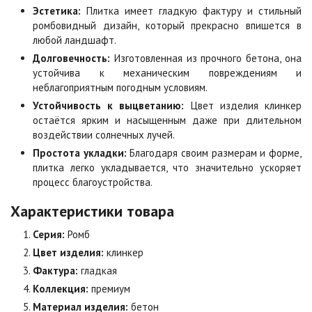
Коричневая
Красная
Эстетика:
Плитка имеет гладкую фактуру и стильный
Цена по запросу
Цена по запросу
ромбовидный дизайн, который прекрасно впишется в
любой ландшафт.
Долговечность:
Изготовленная из прочного бетона, она
Листопад
Меланж
устойчива к механическим повреждениям и
Цена по запросу
Цена по запросу
неблагоприятным погодным условиям.
Устойчивость к выцветанию:
Цвет изделия клинкер
остаётся ярким и насыщенным даже при длительном
Мокко
Неаполь
воздействии солнечных лучей.
Цена по запросу
Цена по запросу
Простота укладки:
Благодаря своим размерам и форме,
плитка легко укладывается, что значительно ускоряет
процесс благоустройства.
Оранжевая
Осень
Характеристики товара
Цена по запросу
Цена по запросу
Серия:
Ромб
Цвет изделия:
клинкер
Особая серия
Сансет
Цена по запросу
Цена по запросу
Фактура:
гладкая
Коллекция:
премиум
Материал изделия:
бетон