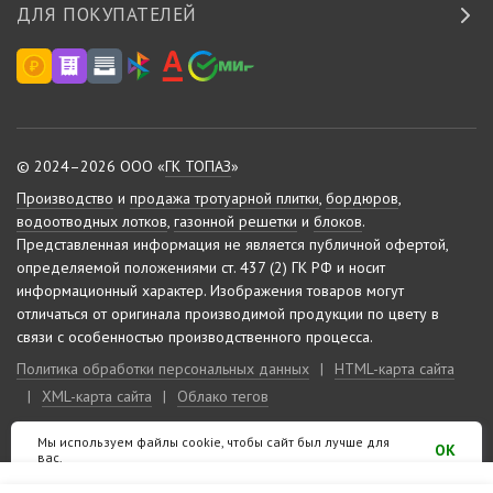
ДЛЯ ПОКУПАТЕЛЕЙ
© 2024–2026 ООО «
ГК ТОПАЗ
»
Производство
и
продажа тротуарной плитки
,
бордюров
,
водоотводных лотков
,
газонной решетки
и
блоков
.
Представленная информация не является публичной офертой,
определяемой положениями ст. 437 (2) ГК РФ и носит
информационный характер.
Изображения товаров могут
отличаться от оригинала производимой продукции по цвету в
связи с особенностью производственного процесса.
Политика обработки персональных данных
|
HTML-карта сайта
|
XML-карта сайта
|
Облако тегов
Мы используем файлы cookie, чтобы сайт был лучше для
Сделано на «
10-м этаже
»
OK
вас.