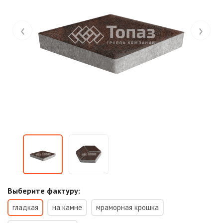
‹
›
Выберите фактуру:
гладкая
на камне
мраморная крошка