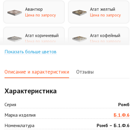
Авантюр
Агат желтый
Цена по запросу
Цена по запросу
Агат коричневый
Агат кофейный
Цена по запросу
Цена по запросу
Показать больше цветов
Агат оранжевый
Аква
Цена по запросу
Цена по запросу
Описание и характеристики
Отзывы
Аляска белая
Аляска черная
Характеристика
Цена по запросу
Цена по запросу
Серия
Ромб
Антрацит
Арабская ночь
Марка изделия
Б.1.Ф.6
Цена по запросу
Цена по запросу
Номенклатура
Ромб – Б.1.Ф.6