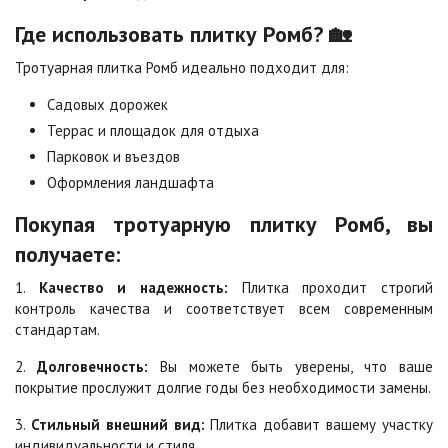
Сахара
Серая
Цена по запросу
Цена по запросу
Где использовать плитку Ромб? 🏡
Тротуарная плитка Ромб идеально подходит для:
Серо-белая
Сомон
Садовых дорожек
Цена по запросу
Цена по запросу
Террас и площадок для отдыха
Парковок и въездов
Оформления ландшафта
Сорренто
Степь
Цена по запросу
Цена по запросу
Покупая тротуарную плитку Ромб, вы
получаете:
Стоун
Хаски
1.
Качество и надежность:
Плитка проходит строгий
Цена по запросу
Цена по запросу
контроль качества и соответствует всем современным
стандартам.
Черная
Черно-белая
2.
Долговечность:
Вы можете быть уверены, что ваше
Цена по запросу
Цена по запросу
покрытие прослужит долгие годы без необходимости замены.
3.
Стильный внешний вид:
Плитка добавит вашему участку
индивидуальности и стиля.
Шафран
Янтарь