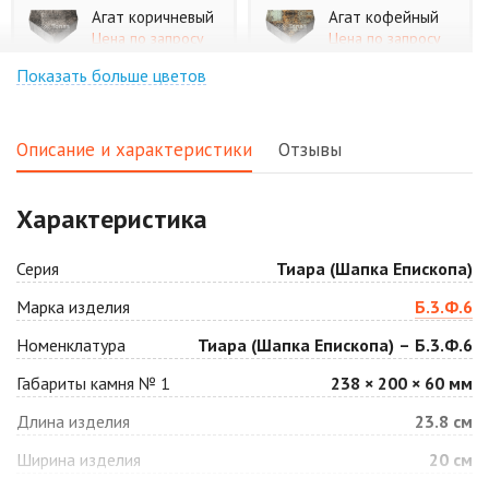
Агат коричневый
Агат кофейный
Цена по запросу
Цена по запросу
Показать больше цветов
Агат оранжевый
Аква
Цена по запросу
Цена по запросу
Описание и характеристики
Отзывы
Аляска белая
Аляска черная
Характеристика
Цена по запросу
Цена по запросу
Серия
Тиара (Шапка Епископа)
Антрацит
Арабская ночь
Марка изделия
Б.3.Ф.6
Цена по запросу
Цена по запросу
Номенклатура
Тиара (Шапка Епископа) – Б.3.Ф.6
Габариты камня № 1
238 × 200 × 60 мм
Барселона
Белая
Длина изделия
23.8 см
Цена по запросу
Цена по запросу
Ширина изделия
20 см