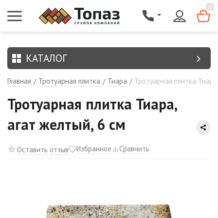
{$region.field[8]}
0
КАТАЛОГ
Главная
Тротуарная плитка
Тиара
Тротуарная плитка Тиара,
/
/
/
Тротуарная плитка Тиара,
агат желтый, 6 см
Избранное
Сравнить
Оставить отзыв