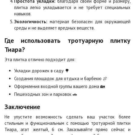
Простота укладки:
благодаря своей форме и размеру,
Цена по запросу
Цена по запросу
плитка легко укладывается и не требует специальных
навыков.
Экологичность:
материал безопасен для окружающей
Сорренто
Степь
среды и не выделяет вредных веществ.
Цена по запросу
Цена по запросу
Где использовать тротуарную плитку
Тиара?
Стоун
Хаски
Цена по запросу
Цена по запросу
Эта плитка отлично подходит для:
Укладки дорожек в саду 🌳
Черная
Черно-белая
Создания площадок для отдыха и барбекю 🍖
Цена по запросу
Цена по запросу
Оформления входной группы вашего дома 🏡
Пешеходных зон и парковок 🚗
Шафран
Янтарь
Заключение
Цена по запросу
Цена по запросу
Не упустите возможность сделать ваш участок более
стильным и функциональным с помощью тротуарной плитки
Тиара, агат желтый, 6 см. Заказывайте прямо сейчас и
Яшма