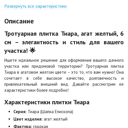
Джафар
Гончар
оранжевый
Развернуть все характеристики
Цена по запросу
Цена по запросу
Описание
Джафар черный
Желтая
Тротуарная плитка Тиара, агат желтый, 6
Цена по запросу
Цена по запросу
см – элегантность и стиль для вашего
участка! 🌟
Каир
Кармен
Цена по запросу
Цена по запросу
Ищете идеальное решение для оформления вашего дачного
участка или придомовой территории? Тротуарная плитка
Тиара в агатовом желтом цвете – это то, что вам нужно! Она
Клинкер
Конго
сочетает в себе высокое качество, долговечность и
Цена по запросу
Цена по запросу
привлекательный внешний вид. Давайте рассмотрим ее
характеристики более подробно!
Характеристики плитки Тиара
Коричневая
Красная
Цена по запросу
Цена по запросу
Серия:
Тиара (Шапка Епископа)
Цвет изделия:
агат желтый
Фактура:
гладкая
Листопад
Меланж