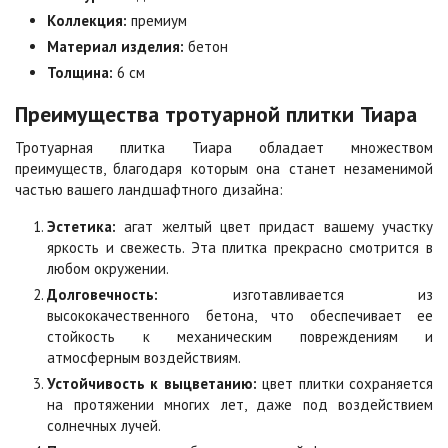
Цена по запросу
Цена по запросу
Коллекция:
премиум
Материал изделия:
бетон
Толщина:
6 см
Мокко
Неаполь
Цена по запросу
Цена по запросу
Преимущества тротуарной плитки Тиара
Тротуарная плитка Тиара обладает множеством
преимуществ, благодаря которым она станет незаменимой
Оранжевая
Осень
частью вашего ландшафтного дизайна:
Цена по запросу
Цена по запросу
Эстетика:
агат желтый цвет придаст вашему участку
яркость и свежесть. Эта плитка прекрасно смотрится в
Особая серия
Сансет
любом окружении.
Цена по запросу
Цена по запросу
Долговечность:
изготавливается из
высококачественного бетона, что обеспечивает ее
стойкость к механическим повреждениям и
Сахара
Серая
атмосферным воздействиям.
Цена по запросу
Цена по запросу
Устойчивость к выцветанию:
цвет плитки сохраняется
на протяжении многих лет, даже под воздействием
солнечных лучей.
Серо-белая
Сомон