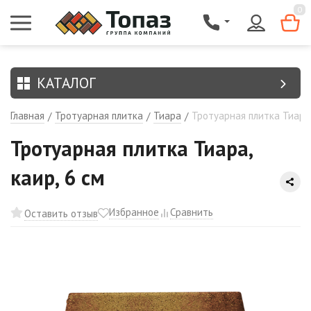
{$region.field[8]}
0
КАТАЛОГ
Главная
Тротуарная плитка
Тиара
Тротуарная плитка Тиара,
/
/
/
Тротуарная плитка Тиара,
каир, 6 см
Избранное
Сравнить
Оставить отзыв