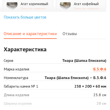
Агат коричневый
Агат кофейный
Цена по запросу
Цена по запросу
Показать больше цветов
Агат оранжевый
Аква
Цена по запросу
Цена по запросу
Описание и характеристики
Отзывы
Аляска белая
Аляска черная
Характеристика
Цена по запросу
Цена по запросу
Серия
Тиара (Шапка Епископа)
Антрацит
Арабская ночь
Марка изделия
Б.3.Ф.6
Цена по запросу
Цена по запросу
Номенклатура
Тиара (Шапка Епископа) – Б.3.Ф.6
Габариты камня № 1
238 × 200 × 60 мм
Барселона
Белая
Длина изделия
23.8 см
Цена по запросу
Цена по запросу
Ширина изделия
20 см