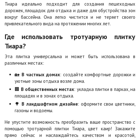
Цена по запросу
Цена по запросу
Тиара идеально подходит для создания пешеходных
дорожек, площадок для отдыха и даже для обустройства зон
вокруг бассейна. Она легко чистится и не теряет своего
привлекательного вида на протяжении многих лет.
Сорренто
Степь
Цена по запросу
Цена по запросу
Где использовать тротуарную плитку
Тиара?
Стоун
Хаски
Эта плитка универсальна и может быть использована в
Цена по запросу
Цена по запросу
различных местах:
🏡
В частных домах
: создайте комфортные дорожки и
Черная
Черно-белая
уютные зоны отдыха возле дома.
Цена по запросу
Цена по запросу
🏢
В общественных местах
: укладка плитки в парках, на
площадях и в зонах отдыха.
🌳
В ландшафтном дизайне
: оформите свои цветники,
Шафран
Янтарь
газоны и водоемы.
Цена по запросу
Цена по запросу
Не упустите возможность преобразить ваше пространство с
помощью тротуарной плитки Тиара, цвет каир! Закажите
Яшма
прямо сейчас и наслаждайтесь качеством и красотой,