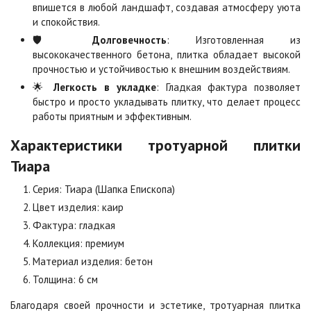
впишется в любой ландшафт, создавая атмосферу уюта
Цена по запросу
Цена по запросу
и спокойствия.
🛡️
Долговечность
: Изготовленная из
высококачественного бетона, плитка обладает высокой
Мокко
Неаполь
прочностью и устойчивостью к внешним воздействиям.
Цена по запросу
Цена по запросу
🌟
Легкость в укладке
: Гладкая фактура позволяет
быстро и просто укладывать плитку, что делает процесс
работы приятным и эффективным.
Оранжевая
Осень
Цена по запросу
Цена по запросу
Характеристики тротуарной плитки
Тиара
Особая серия
Сансет
Серия: Тиара (Шапка Епископа)
Цена по запросу
Цена по запросу
Цвет изделия: каир
Фактура: гладкая
Коллекция: премиум
Сахара
Серая
Цена по запросу
Цена по запросу
Материал изделия: бетон
Толщина: 6 см
Благодаря своей прочности и эстетике, тротуарная плитка
Серо-белая
Сомон