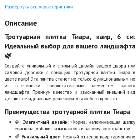
Джафар
Гончар
оранжевый
Развернуть все характеристики
Цена по запросу
Цена по запросу
Описание
Джафар черный
Желтая
Тротуарная плитка Тиара, каир, 6 см:
Цена по запросу
Цена по запросу
Идеальный выбор для вашего ландшафта
🌿
Каир
Кармен
Цена по запросу
Цена по запросу
Создайте уникальный и стильный дизайн вашего двора или
садовой дорожки с помощью тротуарной плитки Тиара в
цвете каир! Эта плитка станет не только функциональным, но
Клинкер
Конго
и эстетически привлекательным элементом вашего
Цена по запросу
Цена по запросу
ландшафта. Премиум качество и изысканный внешний вид
делают её идеальным решением для любого проекта.
Преимущества тротуарной плитки Тиара
Коричневая
Красная
Цена по запросу
Цена по запросу
💎
Элегантный дизайн
: Форма, напоминающая шапку
епископа, добавит изысканности вашему пространству.
🌈
Уникальный цвет
: Нежный оттенок каир гармонично
Листопад
Меланж