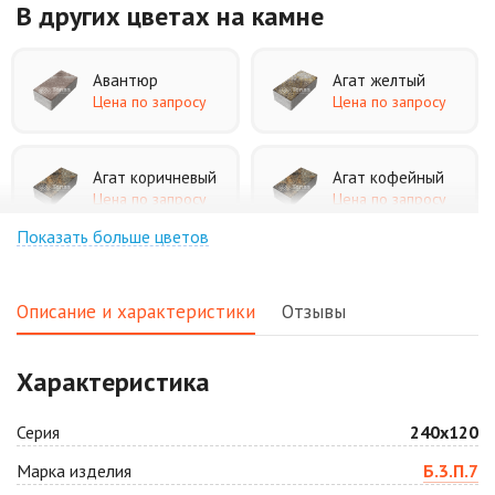
В других цветах
на камне
Авантюр
Агат желтый
Цена по запросу
Цена по запросу
Агат коричневый
Агат кофейный
Цена по запросу
Цена по запросу
Показать больше цветов
Агат оранжевый
Аква
Цена по запросу
Цена по запросу
Описание и характеристики
Отзывы
Аляска белая
Аляска черная
Характеристика
Цена по запросу
Цена по запросу
Серия
240х120
Антрацит
Арабская ночь
Марка изделия
Б.3.П.7
Цена по запросу
Цена по запросу