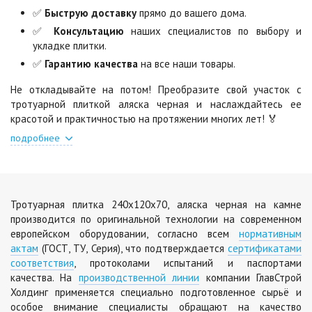
✅
Быструю доставку
прямо до вашего дома.
Шафран
Янтарь
✅
Консультацию
наших специалистов по выбору и
Цена по запросу
Цена по запросу
укладке плитки.
✅
Гарантию качества
на все наши товары.
Не откладывайте на потом! Преобразите свой участок с
Яшма
Цена по запросу
тротуарной плиткой аляска черная и наслаждайтесь ее
красотой и практичностью на протяжении многих лет! 🏅
подробнее
Тротуарная плитка 240х120х70, аляска черная на камне
производится по оригинальной технологии на современном
европейском оборудовании, согласно всем
нормативным
актам
(ГОСТ, ТУ, Серия), что подтверждается
сертификатами
соответствия
, протоколами испытаний и паспортами
качества. На
производственной линии
компании ГлавСтрой
Холдинг применяется специально подготовленное сырьё и
особое внимание специалисты обращают на качество