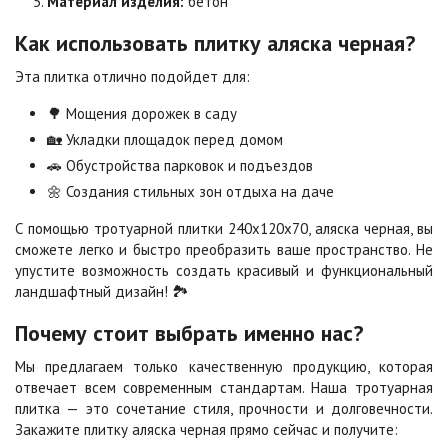
Материал изделия:
бетон
Как использовать плитку аляска черная?
Сахара
Серая
Цена по запросу
Цена по запросу
Эта плитка отлично подойдет для:
🌳 Мощения дорожек в саду
Серо-белая
Сомон
🏡 Укладки площадок перед домом
Цена по запросу
Цена по запросу
🚗 Обустройства парковок и подъездов
🌼 Создания стильных зон отдыха на даче
Сорренто
Степь
С помощью тротуарной плитки 240х120х70, аляска черная, вы
Цена по запросу
Цена по запросу
сможете легко и быстро преобразить ваше пространство. Не
упустите возможность создать красивый и функциональный
ландшафтный дизайн! 🏞️
Стоун
Хаски
Почему стоит выбрать именно нас?
Цена по запросу
Цена по запросу
Мы предлагаем только качественную продукцию, которая
отвечает всем современным стандартам. Наша тротуарная
Черная
Черно-белая
плитка — это сочетание стиля, прочности и долговечности.
Цена по запросу
Цена по запросу
Закажите плитку аляска черная прямо сейчас и получите: