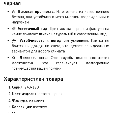
черная
💪
Высокая прочность
: Изготовлена из качественного
Коричневая
Красная
бетона, она устойчива к механическим повреждениям и
Цена по запросу
Цена по запросу
нагрузкам.
🌈
Эстетичный вид
: Цвет аляска черная и фактура на
камне придают плитке натуральный и современный вид.
Листопад
Меланж
🌦️
Устойчивость к погодным условиям
: Плитка не
Цена по запросу
Цена по запросу
боится ни дождя, ни снега, что делает её идеальным
вариантом для любого климата.
♻️
Долговечность
: Срок службы плитки составляет
Мокко
Неаполь
десятилетия, что гарантирует долгосрочные
Цена по запросу
Цена по запросу
преимущества вашей покупки.
Характеристики товара
Оранжевая
Осень
Цена по запросу
Цена по запросу
Серия:
240х120
Цвет изделия:
аляска черная
Фактура:
на камне
Особая серия
Сансет
Коллекция:
премиум
Цена по запросу
Цена по запросу