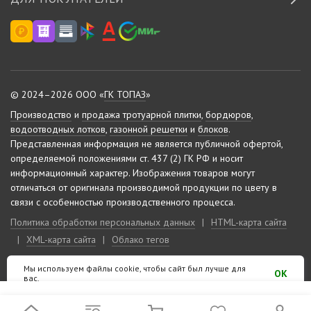
© 2024–2026 ООО «
ГК ТОПАЗ
»
Производство
и
продажа тротуарной плитки
,
бордюров
,
водоотводных лотков
,
газонной решетки
и
блоков
.
Представленная информация не является публичной офертой,
определяемой положениями ст. 437 (2) ГК РФ и носит
информационный характер.
Изображения товаров могут
отличаться от оригинала производимой продукции по цвету в
связи с особенностью производственного процесса.
Политика обработки персональных данных
|
HTML-карта сайта
|
XML-карта сайта
|
Облако тегов
Мы используем файлы cookie, чтобы сайт был лучше для
Сделано на «
10-м этаже
»
OK
вас.