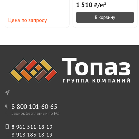
крошкой
1 510
₽
/
м²
В корзину
Цена по запросу
8 800 101-60-65
Звонок бесплатный по РФ
8 961 511-18-19
8 918 183-18-19