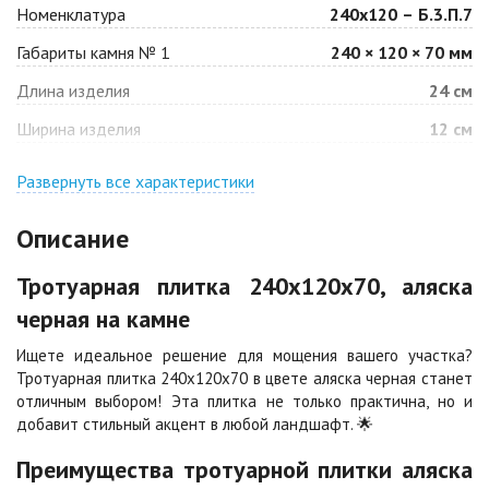
Номенклатура
240х120 – Б.3.П.7
Габариты камня № 1
240 × 120 × 70 мм
Барселона
Белая
Длина изделия
24 см
Цена по запросу
Цена по запросу
Ширина изделия
12 см
Джафар
Гончар
оранжевый
Развернуть все характеристики
Цена по запросу
Цена по запросу
Описание
Джафар черный
Желтая
Тротуарная плитка 240х120х70, аляска
Цена по запросу
Цена по запросу
черная на камне
Ищете идеальное решение для мощения вашего участка?
Каир
Кармен
Тротуарная плитка 240х120х70 в цвете аляска черная станет
Цена по запросу
Цена по запросу
отличным выбором! Эта плитка не только практична, но и
добавит стильный акцент в любой ландшафт. 🌟
Клинкер
Конго
Преимущества тротуарной плитки аляска
Цена по запросу
Цена по запросу