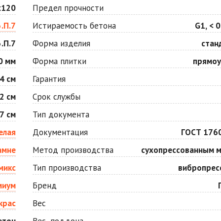
Оранжевая
Осень
х120
Предел прочности
Цена по запросу
Цена по запросу
3.П.7
Истираемость бетона
G1, < 0
.П.7
Форма изделия
стан
Серо-белая
Сомон
Цена по запросу
Цена по запросу
0 мм
Форма плитки
прямоу
4 см
Гарантия
Черная
Черно-белая
2 см
Срок службы
Цена по запросу
Цена по запросу
7 см
Тип документа
елая
Документация
ГОСТ 176
амне
Метод производства
сухопрессованным 
микс
Тип производства
вибропрес
миум
Бренд
крас
Вес
етон
Вес, поддона