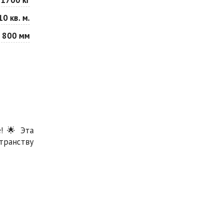
10 кв. м.
 800 мм
! 🌟 Эта
транству