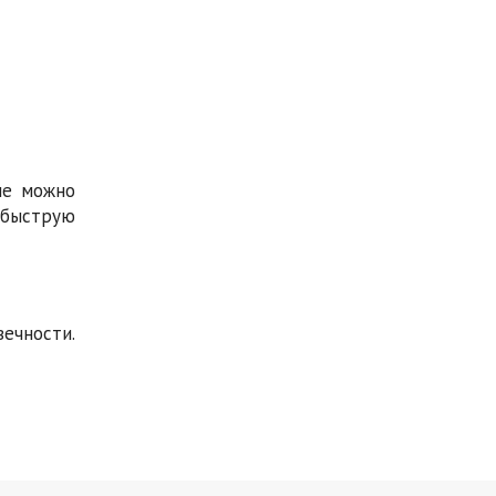
не можно
м быструю
вечности.