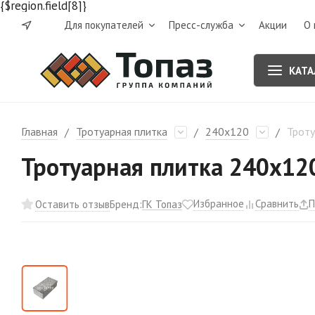
{$region.field[8]}
Для покупателей
Пресс-служба
Акции
О 
КАТА
Главная
Тротуарная плитка
240х120
Троту
/
/
/
Тротуарная плитка 240х120
Избранное
Сравнить
П
ГК Топаз
Оставить отзыв
Бренд: