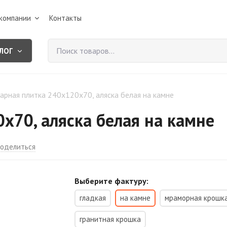
компании
Контакты
ЛОГ
арная плитка 240х120х70, аляска белая на камне
х70, аляска белая на камне
оделиться
Выберите фактуру:
гладкая
на камне
мраморная крошк
гранитная крошка