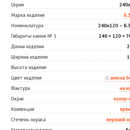
Мокко
Неаполь
Серия
240
Цена по запросу
Цена по запросу
Марка изделия
Б.
Номенклатура
240х120 – Б.3
Сахара
Серая
Цена по запросу
Цена по запросу
Габариты камня № 1
240 × 120 × 7
Длина изделия
2
Стоун
Хаски
Ширина изделия
1
Цена по запросу
Цена по запросу
Высота изделия
Цвет изделия
аляска б
Яшма
Цена по запросу
Фактура
на к
Окрас
колор-
Коллекция
пре
Степень окраса
верхний о
Материал изделия
б