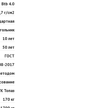
Особая серия
Сансет
Btb 4.0
Цена по запросу
Цена по запросу
,7 г/см2
дартная
Сорренто
Степь
Цена по запросу
Цена по запросу
гольник
10 лет
Шафран
Янтарь
50 лет
Цена по запросу
Цена по запросу
ГОСТ
08-2017
методом
сование
ГК Топаз
170 кг
1700 кг