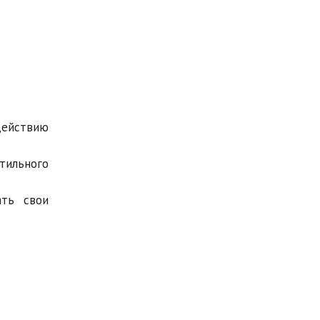
действию
тильного
ать свои